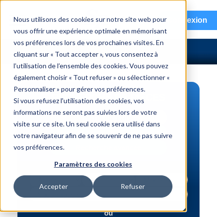
menu
Nous utilisons des cookies sur notre site web pour
Connexion
vous offrir une expérience optimale en mémorisant
vos préférences lors de vos prochaines visites. En
cliquant sur « Tout accepter », vous consentez à
l’utilisation de l’ensemble des cookies. Vous pouvez
également choisir « Tout refuser » ou sélectionner «
Personnaliser » pour gérer vos préférences.
RECHERCHE DE PIÈCES
Si vous refusez l'utilisation des cookies, vos
informations ne seront pas suivies lors de votre
Véhicule | NIV
visite sur ce site. Un seul cookie sera utilisé dans
Numéro de pièce | interchange
votre navigateur afin de se souvenir de ne pas suivre
vos préférences.
Recherche avancée
Paramètres des cookies
Accepter
Refuser
ou