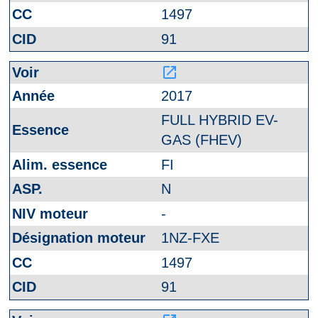
1497
91
launch
2017
FULL HYBRID EV-
GAS (FHEV)
FI
N
-
1NZ-FXE
1497
91