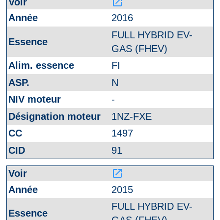
launch
2016
FULL HYBRID EV-
GAS (FHEV)
FI
N
-
1NZ-FXE
1497
91
launch
2015
FULL HYBRID EV-