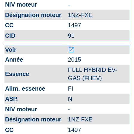
-
1NZ-FXE
1497
91
launch
2015
FULL HYBRID EV-
GAS (FHEV)
FI
N
-
1NZ-FXE
1497