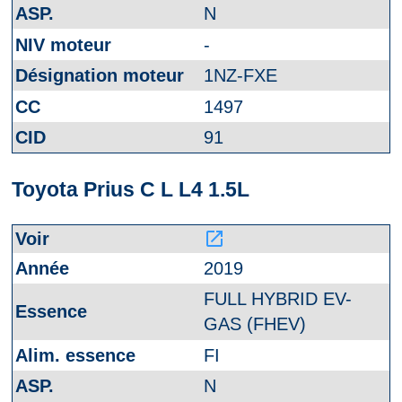
N
-
1NZ-FXE
1497
91
Toyota Prius C L L4 1.5L
launch
2019
FULL HYBRID EV-
GAS (FHEV)
FI
N