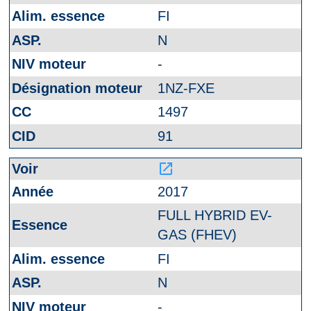
FI
N
-
1NZ-FXE
1497
91
launch
2017
FULL HYBRID EV-
GAS (FHEV)
FI
N
-