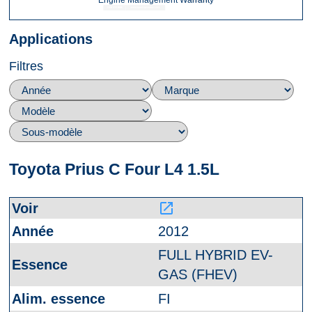
Engine Management Warranty
Applications
Filtres
Toyota Prius C Four L4 1.5L
launch
2012
FULL HYBRID EV-
GAS (FHEV)
FI