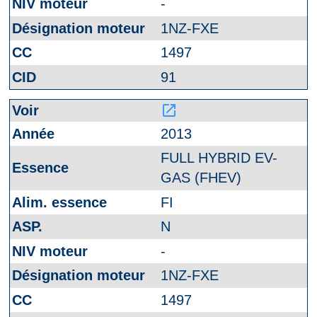
-
1NZ-FXE
1497
91
launch
2013
FULL HYBRID EV-
GAS (FHEV)
FI
N
-
1NZ-FXE
1497