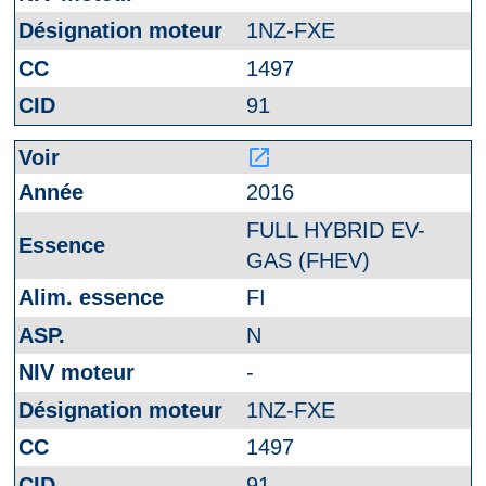
1NZ-FXE
1497
91
launch
2016
FULL HYBRID EV-
GAS (FHEV)
FI
N
-
1NZ-FXE
1497
91