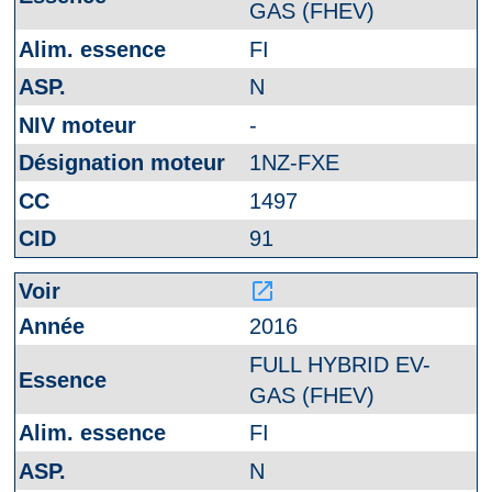
GAS (FHEV)
FI
N
-
1NZ-FXE
1497
91
launch
2016
FULL HYBRID EV-
GAS (FHEV)
FI
N