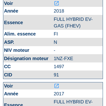
launch
2018
FULL HYBRID EV-
GAS (FHEV)
FI
N
-
1NZ-FXE
1497
91
launch
2017
FULL HYBRID EV-