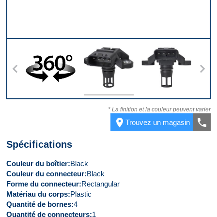
s
360
Dessus
Devant
* La finition et la couleur peuvent varier
place
call
Trouvez un magasin
Spécifications
Couleur du boîtier
Black
Couleur du connecteur
Black
Forme du connecteur
Rectangular
Matériau du corps
Plastic
Quantité de bornes
4
Quantité de connecteurs
1