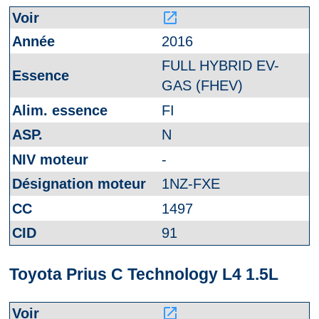
launch
2016
FULL HYBRID EV-
GAS (FHEV)
FI
N
-
1NZ-FXE
1497
91
Toyota Prius C Technology L4 1.5L
launch