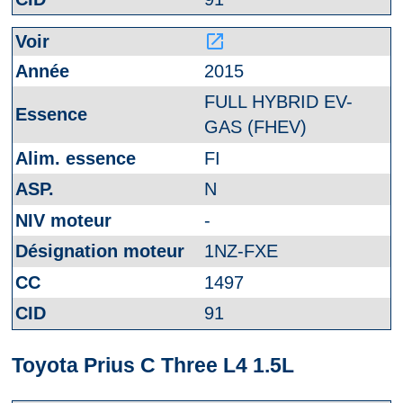
launch
2015
FULL HYBRID EV-
GAS (FHEV)
FI
N
-
1NZ-FXE
1497
91
Toyota Prius C Three L4 1.5L