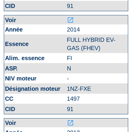
91
launch
2014
FULL HYBRID EV-
GAS (FHEV)
FI
N
-
1NZ-FXE
1497
91
launch