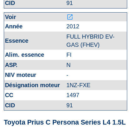
91
launch
2012
FULL HYBRID EV-
GAS (FHEV)
FI
N
-
1NZ-FXE
1497
91
Toyota Prius C Persona Series L4 1.5L