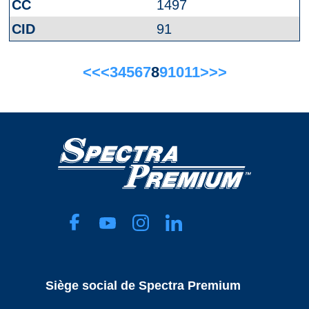
1497
91
<<
<
3
4
5
6
7
8
9
10
11
>
>>
Siège social de Spectra Premium