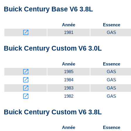
Buick Century Base V6 3.8L
Côté
Année
Essence
launch
1981
GAS
Buick Century Custom V6 3.0L
Année
Essence
launch
1985
GAS
launch
1984
GAS
launch
1983
GAS
launch
1982
GAS
Buick Century Custom V6 3.8L
Année
Essence