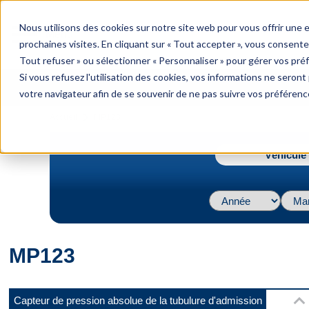
menu
Nous utilisons des cookies sur notre site web pour vous offrir une
Menu
prochaines visites. En cliquant sur « Tout accepter », vous consente
Tout refuser » ou sélectionner « Personnaliser » pour gérer vos pré
Si vous refusez l'utilisation des cookies, vos informations ne seront p
votre navigateur afin de se souvenir de ne pas suivre vos préférenc
Connect
navigate_next
Accueil
MP123
Véhicule 
Devan
MP123
Côté
Capteur de pression absolue de la tubulure d'admission