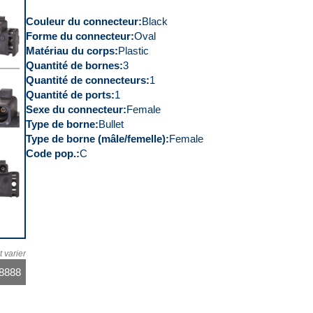
s
Couleur du connecteur
Black
Forme du connecteur
Oval
Matériau du corps
Plastic
Quantité de bornes
3
Quantité de connecteurs
1
s
Quantité de ports
1
Sexe du connecteur
Female
Type de borne
Bullet
Type de borne (mâle/femelle)
Female
Code pop.
C
eur
t
t varier
-8888