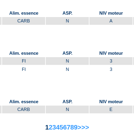
Alim. essence
ASP.
NIV moteur
CARB
N
A
Alim. essence
ASP.
NIV moteur
FI
N
3
FI
N
3
Alim. essence
ASP.
NIV moteur
CARB
N
E
1
2
3
4
5
6
7
8
9
>
>>