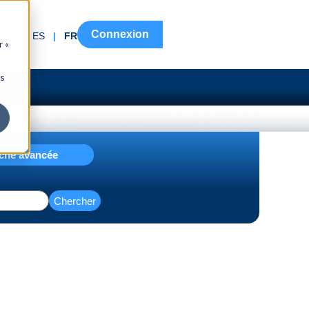
Connexion
EN
|
ES
|
FR
r «
ns
che avancée
Chercher