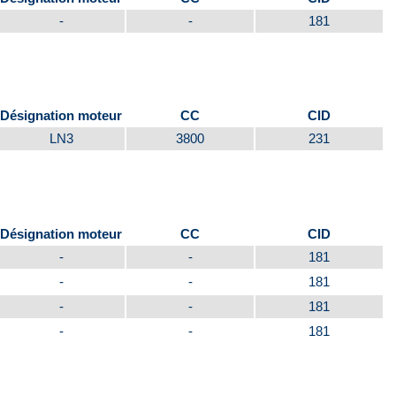
-
-
181
Désignation moteur
CC
CID
LN3
3800
231
Désignation moteur
CC
CID
-
-
181
-
-
181
-
-
181
-
-
181