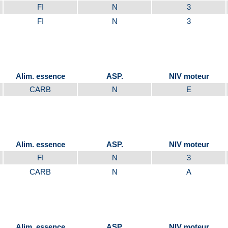
FI
N
3
FI
N
3
Alim. essence
ASP.
NIV moteur
CARB
N
E
Alim. essence
ASP.
NIV moteur
FI
N
3
CARB
N
A
Alim. essence
ASP.
NIV moteur