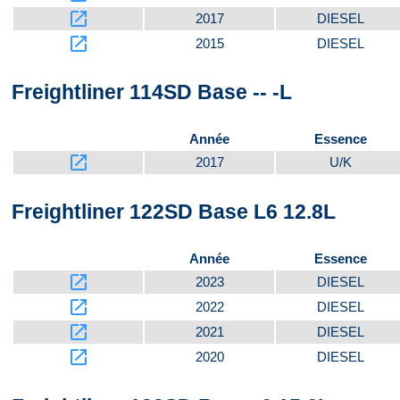
launch
2017
DIESEL
launch
2015
DIESEL
Freightliner 114SD Base -- -L
Année
Essence
launch
2017
U/K
Freightliner 122SD Base L6 12.8L
Année
Essence
launch
2023
DIESEL
launch
2022
DIESEL
launch
2021
DIESEL
launch
2020
DIESEL