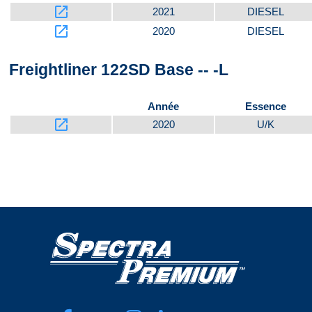
launch
2021
DIESEL
launch
2020
DIESEL
Freightliner 122SD Base -- -L
Année
Essence
launch
2020
U/K