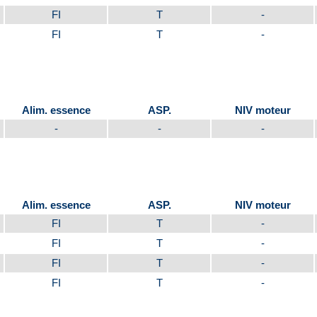
FI
T
-
FI
T
-
Alim. essence
ASP.
NIV moteur
-
-
-
Alim. essence
ASP.
NIV moteur
FI
T
-
FI
T
-
FI
T
-
FI
T
-