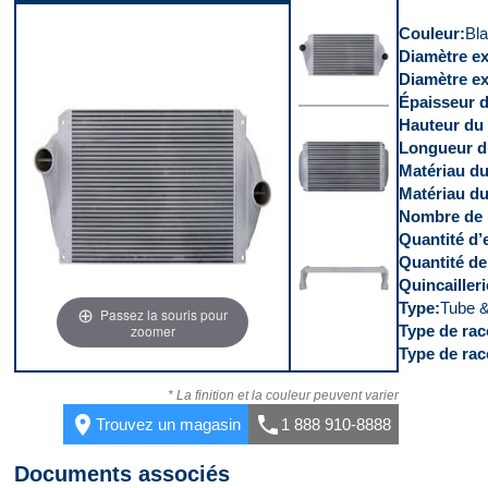
Couleur
Bl
Diamètre ex
Diamètre ex
Épaisseur 
Hauteur du
Devant
Longueur d
Matériau d
Matériau du
Nombre de 
Quantité d’
Derrière
Quantité de
Quincailler
Type
Tube &
Passez la souris pour
Type de rac
zoomer
Type de rac
Dessus
* La finition et la couleur peuvent varier
place
call
Trouvez un magasin
1 888 910-8888
Documents associés