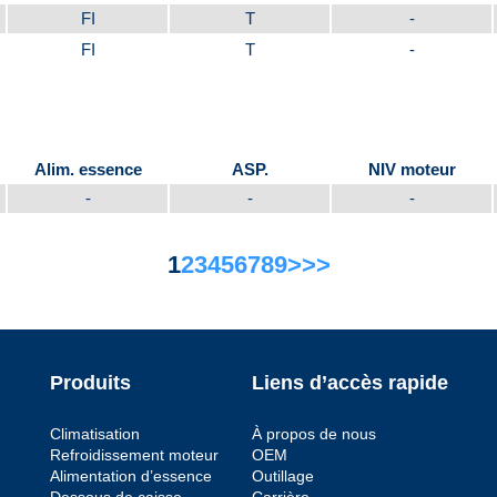
FI
T
-
FI
T
-
Alim. essence
ASP.
NIV moteur
-
-
-
1
2
3
4
5
6
7
8
9
>
>>
Produits
Liens d’accès rapide
Climatisation
À propos de nous
Refroidissement moteur
OEM
Alimentation d’essence
Outillage