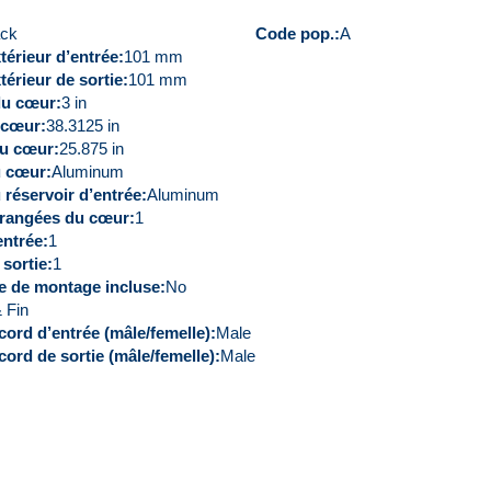
ack
Code pop.
A
térieur d’entrée
101 mm
térieur de sortie
101 mm
du cœur
3 in
 cœur
38.3125 in
u cœur
25.875 in
u cœur
Aluminum
 réservoir d’entrée
Aluminum
rangées du cœur
1
entrée
1
 sortie
1
ie de montage incluse
No
 Fin
cord d’entrée (mâle/femelle)
Male
cord de sortie (mâle/femelle)
Male