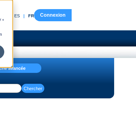
Connexion
EN
|
ES
|
FR
r «
ns
che avancée
Chercher