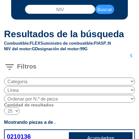
Buscar
Resultados de la búsqueda
Combustible
FLEX
Suministro de combustible
FI
ASP.
N
NIV del motor
G
Designación del motor
99G
chevron_left
filter_list
Filtros
Cantidad de resultados
Mostrando piezas a de .
0210136
Acumuladore