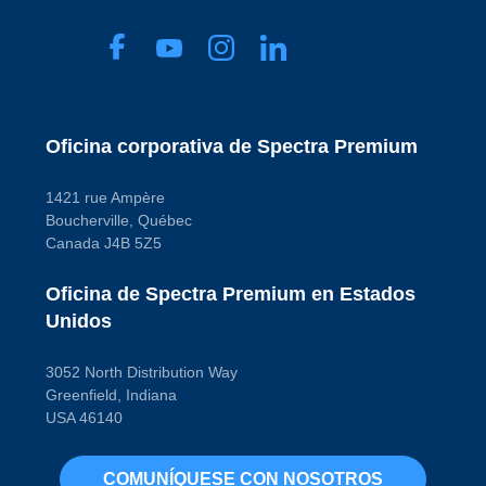
Blade
Tipo de terminal
(macho/hembra)
Male
Código de propósito
de pago
W
Oficina corporativa de Spectra Premium
1421 rue Ampère
Boucherville, Québec
Canada J4B 5Z5
Oficina de Spectra Premium en Estados
Unidos
3052 North Distribution Way
Greenfield, Indiana
USA 46140
COMUNÍQUESE CON NOSOTROS