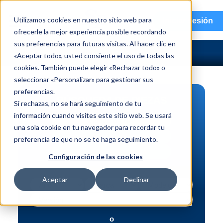
menu
Utilizamos cookies en nuestro sitio web para
Iniciar sesión
ofrecerle la mejor experiencia posible recordando
sus preferencias para futuras visitas. Al hacer clic en
«Aceptar todo», usted consiente el uso de todas las
cookies. También puede elegir «Rechazar todo» o
seleccionar «Personalizar» para gestionar sus
preferencias.
BÚSQUEDA DE PIEZAS
Si rechazas, no se hará seguimiento de tu
información cuando visites este sitio web. Se usará
Vehículo | NIV
una sola cookie en tu navegador para recordar tu
Pieza | N.º de intercambio
preferencia de que no se te haga seguimiento.
Búsqueda avanzada
Configuración de las cookies
Aceptar
Declinar
o