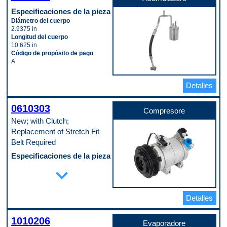
Especificaciones de la pieza
Diámetro del cuerpo
2.9375 in
Longitud del cuerpo
10.625 in
Código de propósito de pago
A
Detalles
0610303
Compresore
New; with Clutch;
Replacement of Stretch Fit
Belt Required
Especificaciones de la pieza
Cantidad de agujeros de montaje
expand_more
3
Cantidad de conectores
1
Detalles
Cantidad de terminales
2
Diámetro de la cresta de la polea
1010206
125 mm
Evaporadore