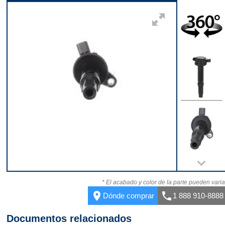
Parte superior
360
Parte superior
Parte inferior
* El acabado y color de la parte pueden varia
place
call
Dónde comprar
1 888 910-8888
Documentos relacionados
Parte delantera