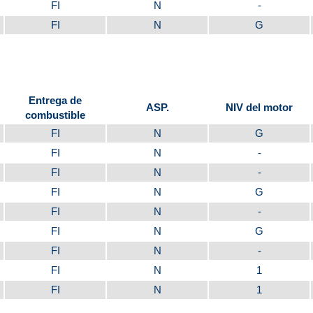
FI
N
-
FI
N
G
Entrega de
ASP.
NIV del motor
combustible
FI
N
G
FI
N
-
FI
N
-
FI
N
G
FI
N
-
FI
N
G
FI
N
-
FI
N
1
FI
N
1