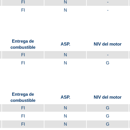
FI
N
-
FI
N
-
Entrega de
ASP.
NIV del motor
combustible
FI
N
-
FI
N
G
Entrega de
ASP.
NIV del motor
combustible
FI
N
G
FI
N
G
FI
N
G