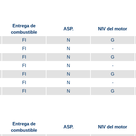
Entrega de
ASP.
NIV del motor
combustible
FI
N
G
FI
N
-
FI
N
G
FI
N
-
FI
N
G
FI
N
-
FI
N
G
Entrega de
ASP.
NIV del motor
combustible