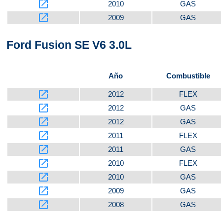
launch
2010
GAS
launch
2009
GAS
Ford Fusion SE V6 3.0L
Año
Combustible
launch
2012
FLEX
launch
2012
GAS
launch
2012
GAS
launch
2011
FLEX
launch
2011
GAS
launch
2010
FLEX
launch
2010
GAS
launch
2009
GAS
launch
2008
GAS