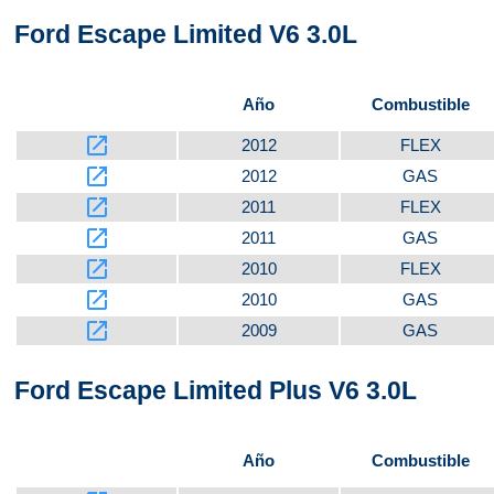
Ford Escape Limited V6 3.0L
Parte inferior
Año
Combustible
launch
2012
FLEX
launch
Parte delantera
2012
GAS
launch
2011
FLEX
launch
2011
GAS
launch
2010
FLEX
launch
2010
GAS
launch
2009
GAS
Ford Escape Limited Plus V6 3.0L
Año
Combustible