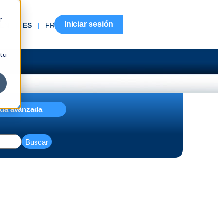
r
Iniciar sesión
EN
|
ES
|
FR
 tu
da avanzada
Buscar