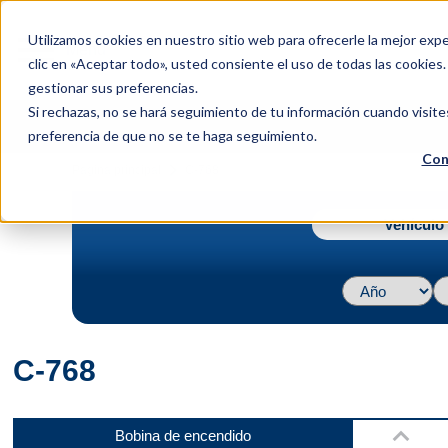
menu
Utilizamos cookies en nuestro sitio web para ofrecerle la mejor expe
Menu
clic en «Aceptar todo», usted consiente el uso de todas las cookies
gestionar sus preferencias.
Si rechazas, no se hará seguimiento de tu información cuando visite
preferencia de que no se te haga seguimiento.
Con
Parte inferior
navigate_next
Página principal
C-768
Vehículo 
Parte delantera
C-768
Lado
Bobina de encendido