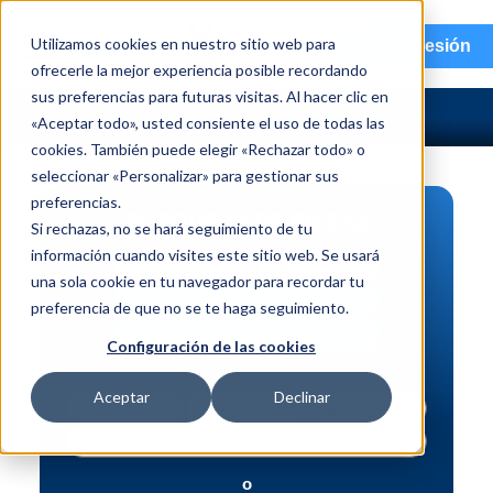
menu
Utilizamos cookies en nuestro sitio web para
Iniciar sesión
ofrecerle la mejor experiencia posible recordando
sus preferencias para futuras visitas. Al hacer clic en
«Aceptar todo», usted consiente el uso de todas las
cookies. También puede elegir «Rechazar todo» o
seleccionar «Personalizar» para gestionar sus
preferencias.
BÚSQUEDA DE PIEZAS
Si rechazas, no se hará seguimiento de tu
información cuando visites este sitio web. Se usará
Vehículo | NIV
una sola cookie en tu navegador para recordar tu
Pieza | N.º de intercambio
preferencia de que no se te haga seguimiento.
Búsqueda avanzada
Configuración de las cookies
Aceptar
Declinar
o