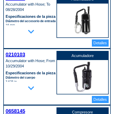
Accumulator with Hose; To
08/28/2004
Especificaciones de la pieza
Diámetro del accesorio de entrada
16 mm
expand_more
Diámetro del cuerpo
89 mm
Longitud del cuerpo
229 mm
Detalles
Material
Steel
0210103
Código de propósito de pago
Acumuladore
W
Accumulator with Hose; From
10/29/2004
Especificaciones de la pieza
Diámetro del cuerpo
3.625 in
expand_more
Longitud del cuerpo
10.8125 in
Código de propósito de pago
C
Detalles
0658145
Compresore