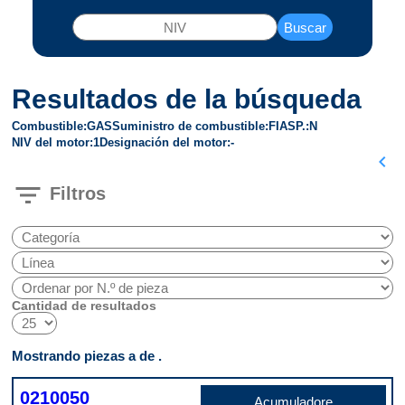
Buscar
Resultados de la búsqueda
Combustible
GAS
Suministro de combustible
FI
ASP.
N
NIV del motor
1
Designación del motor
-
chevron_left
filter_list
Filtros
Cantidad de resultados
Mostrando piezas a de .
0210050
Acumuladore