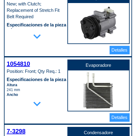
New; with Clutch;
Replacement of Stretch Fit
Belt Required
Especificaciones de la pieza
Diámetro del labio de la polea
expand_more
132 mm
Embrague incluido
Yes
Detalles
Número de ranuras de la polea
6
Tipo de montaje
1054810
Direct
Evaporadore
Código de propósito de pago
Position: Front; Qty Req.: 1
W
Especificaciones de la pieza
Altura
241 mm
Ancho
expand_more
267 mm
Material
Aluminum
Profundidad
Detalles
81 mm
Tipo de accesorio de entrada
(macho/hembra)
7-3298
Condensadore
Female