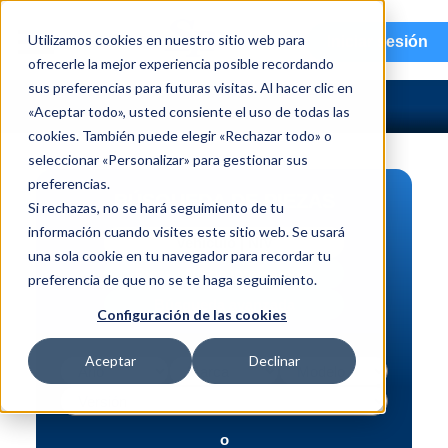
menu
Utilizamos cookies en nuestro sitio web para
Iniciar sesión
ofrecerle la mejor experiencia posible recordando
sus preferencias para futuras visitas. Al hacer clic en
«Aceptar todo», usted consiente el uso de todas las
cookies. También puede elegir «Rechazar todo» o
seleccionar «Personalizar» para gestionar sus
preferencias.
BÚSQUEDA DE PIEZAS
Si rechazas, no se hará seguimiento de tu
información cuando visites este sitio web. Se usará
Vehículo | NIV
una sola cookie en tu navegador para recordar tu
Pieza | N.º de intercambio
preferencia de que no se te haga seguimiento.
Búsqueda avanzada
Configuración de las cookies
Aceptar
Declinar
o