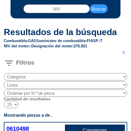
Buscar
Resultados de la búsqueda
Combustible
GAS
Suministro de combustible
FI
ASP.
T
NIV del motor
-
Designación del motor
276.821
chevron_left
filter_list
Filtros
Cantidad de resultados
Mostrando piezas a de .
0610498
Compresore