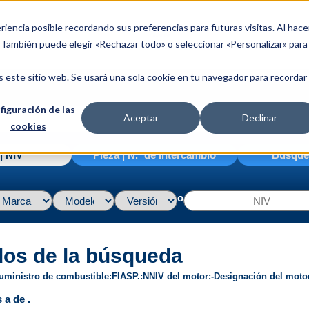
riencia posible recordando sus preferencias para futuras visitas. Al hace
. También puede elegir «Rechazar todo» o seleccionar «Personalizar» para
s este sitio web. Se usará una sola cookie en tu navegador para recordar
figuración de las
Aceptar
Declinar
cookies
| NIV
Pieza | N.º de intercambio
Búsque
o
dos de la búsqueda
uministro de combustible
FI
ASP.
N
NIV del motor
-
Designación del moto
 a de .