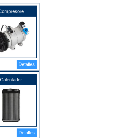
Compresore
Detalles
Calentador
Detalles