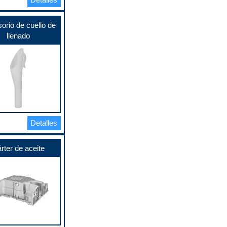
orio de cuello de
llenado
Detalles
rter de aceite