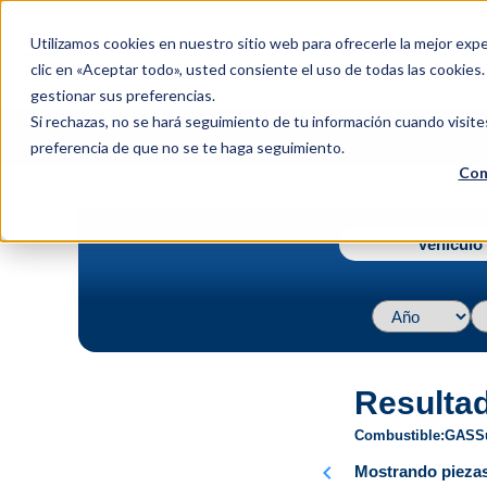
menu
Utilizamos cookies en nuestro sitio web para ofrecerle la mejor expe
Menu
clic en «Aceptar todo», usted consiente el uso de todas las cookies
gestionar sus preferencias.
Si rechazas, no se hará seguimiento de tu información cuando visite
preferencia de que no se te haga seguimiento.
Con
navigate_next
Página principal
2010 / Ford / Escape / XLT V6 3.0L
Vehículo 
Resulta
Combustible
GAS
S
chevron_left
Mostrando piezas