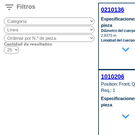
filter_list
Filtros
0210136
Especificaciones
pieza
Diámetro del cuerp
2.9375 in
Longitud del cuerpo
Cantidad de resultados
expand_more
10.625 in
Código de propósit
A
1010206
Position: Front; Q
Req.: 1
Especificaciones
pieza
Altura
expand_more
258 mm
Ancho
270 mm
Diámetro exterior d
accesorio de entra