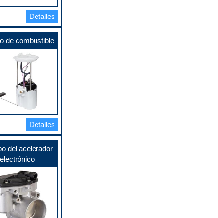
Detalles
o de combustible
Detalles
o del acelerador
electrónico