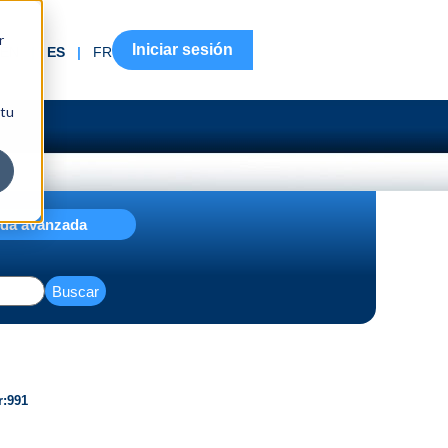
r
Iniciar sesión
EN
|
ES
|
FR
 tu
da avanzada
Buscar
r
991