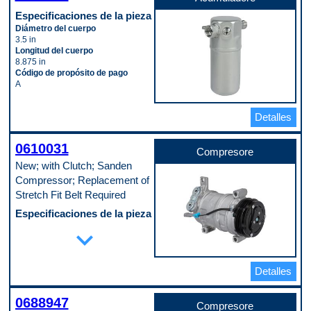
Especificaciones de la pieza
Diámetro del cuerpo
3.5 in
Longitud del cuerpo
8.875 in
Código de propósito de pago
A
Detalles
0610031
Compresore
New; with Clutch; Sanden
Compressor; Replacement of
Stretch Fit Belt Required
Especificaciones de la pieza
Cantidad de conectores
expand_more
1
Cantidad de terminales
2
Detalles
Diámetro del labio de la polea
110 mm
Embrague incluido
0688947
Yes
Compresore