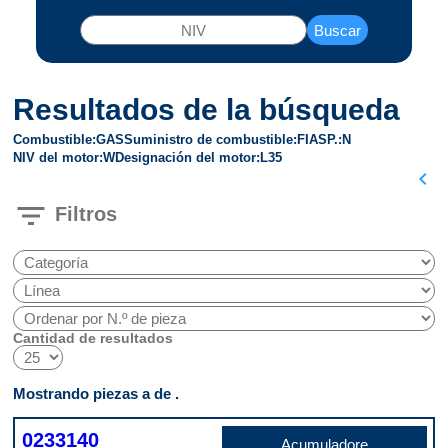
Buscar
Resultados de la búsqueda
Combustible
GAS
Suministro de combustible
FI
ASP.
N
NIV del motor
W
Designación del motor
L35
chevron_left
filter_list
Filtros
Cantidad de resultados
Mostrando piezas a de .
0233140
Acumuladore