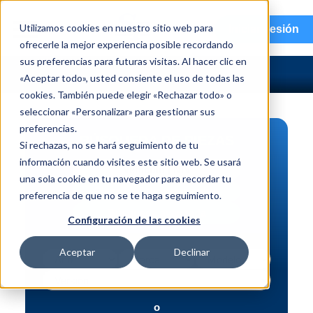
menu
Utilizamos cookies en nuestro sitio web para
Iniciar sesión
ofrecerle la mejor experiencia posible recordando
sus preferencias para futuras visitas. Al hacer clic en
«Aceptar todo», usted consiente el uso de todas las
cookies. También puede elegir «Rechazar todo» o
seleccionar «Personalizar» para gestionar sus
preferencias.
BÚSQUEDA DE PIEZAS
Si rechazas, no se hará seguimiento de tu
información cuando visites este sitio web. Se usará
Vehículo | NIV
una sola cookie en tu navegador para recordar tu
Pieza | N.º de intercambio
preferencia de que no se te haga seguimiento.
Búsqueda avanzada
Configuración de las cookies
Aceptar
Declinar
o