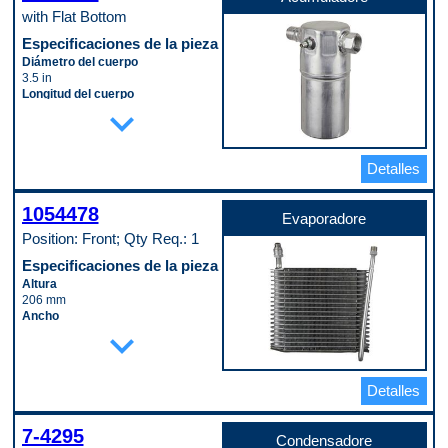
with Flat Bottom
Especificaciones de la pieza
Diámetro del cuerpo
3.5 in
Longitud del cuerpo
expand_more
8.0625 in
Código de propósito de pago
A
Detalles
1054478
Evaporadore
Position: Front; Qty Req.: 1
Especificaciones de la pieza
Altura
206 mm
Ancho
expand_more
291 mm
Material
Aluminum
Profundidad
Detalles
65 mm
Tipo de accesorio de entrada
(macho/hembra)
7-4295
Condensadore
Male