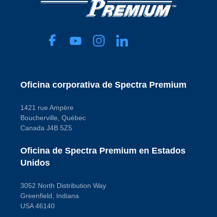
incluidos
Código de propósito de pago
Código de propósito de pago
No
A
A
Longitud de correa 1
30 in
Longitud de correa 2
29 in
Material
Satin Coat Steel
Código de propósito
de pago
A
Oficina corporativa de Spectra Premium
1421 rue Ampère
Boucherville, Québec
Canada J4B 5Z5
Oficina de Spectra Premium en Estados
Unidos
3052 North Distribution Way
Greenfield, Indiana
USA 46140