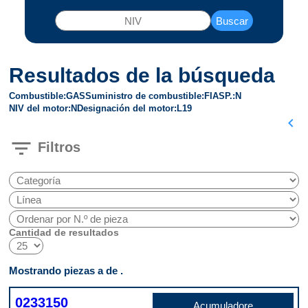
Buscar
Resultados de la búsqueda
Combustible
GAS
Suministro de combustible
FI
ASP.
N
NIV del motor
N
Designación del motor
L19
chevron_left
filter_list
Filtros
Cantidad de resultados
Mostrando piezas a de .
0233150
Acumuladore