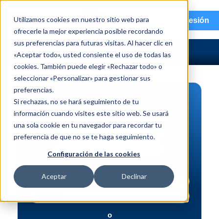
menu
Utilizamos cookies en nuestro sitio web para
Iniciar sesión
ofrecerle la mejor experiencia posible recordando
sus preferencias para futuras visitas. Al hacer clic en
«Aceptar todo», usted consiente el uso de todas las
cookies. También puede elegir «Rechazar todo» o
seleccionar «Personalizar» para gestionar sus
preferencias.
BÚSQUEDA DE PIEZAS
Si rechazas, no se hará seguimiento de tu
información cuando visites este sitio web. Se usará
Vehículo | NIV
una sola cookie en tu navegador para recordar tu
Pieza | N.º de intercambio
preferencia de que no se te haga seguimiento.
Búsqueda avanzada
Configuración de las cookies
Aceptar
Declinar
o