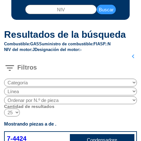
Buscar
Resultados de la búsqueda
Combustible
GAS
Suministro de combustible
FI
ASP.
N
NIV del motor
J
Designación del motor
-
chevron_left
filter_list
Filtros
Cantidad de resultados
Mostrando piezas a de .
7-4424
Condensadore