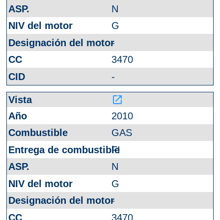
N
G
-
3470
-
launch
2010
GAS
FI
N
G
-
3470