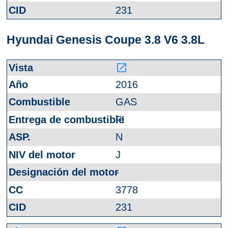
231
Hyundai Genesis Coupe 3.8 V6 3.8L
launch
2016
GAS
FI
N
J
-
3778
231