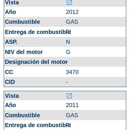
launch
2012
GAS
FI
N
G
-
3470
-
launch
2011
GAS
FI