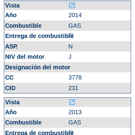
launch
2014
GAS
FI
N
J
-
3778
231
launch
2013
GAS
FI