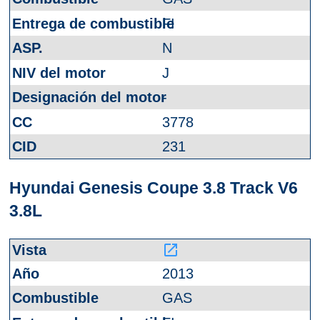
FI
N
J
-
3778
231
Hyundai Genesis Coupe 3.8 Track V6
3.8L
launch
2013
GAS