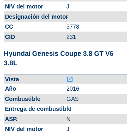
J
-
3778
231
Hyundai Genesis Coupe 3.8 GT V6
3.8L
launch
2016
GAS
FI
N
J