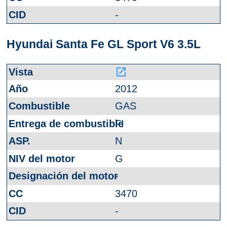
-
Hyundai Santa Fe GL Sport V6 3.5L
launch
2012
GAS
FI
N
G
-
3470
-