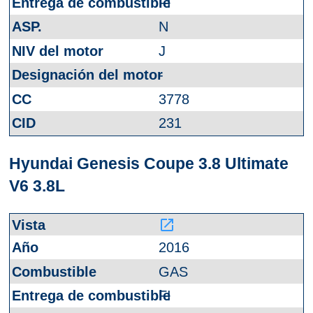
FI
N
J
-
3778
231
Hyundai Genesis Coupe 3.8 Ultimate
V6 3.8L
launch
2016
GAS
FI