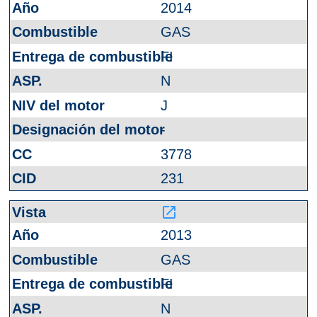
2014
GAS
FI
N
J
-
3778
231
launch
2013
GAS
FI
N