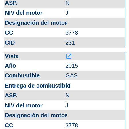
N
J
-
3778
231
launch
2015
GAS
FI
N
J
-
3778