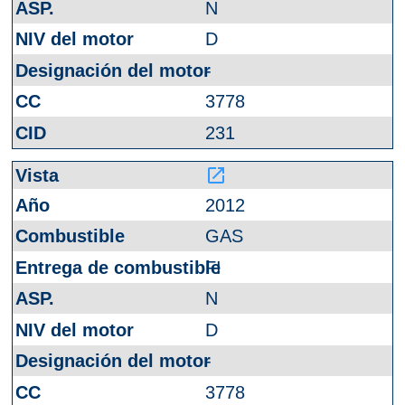
N
D
-
3778
231
launch
2012
GAS
FI
N
D
-
3778