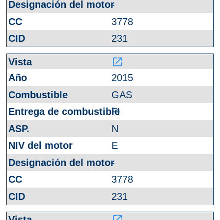
-
3778
231
launch
2015
GAS
FI
N
E
-
3778
231
launch