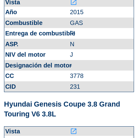
launch
2015
GAS
FI
N
J
-
3778
231
Hyundai Genesis Coupe 3.8 Grand
Touring V6 3.8L
launch