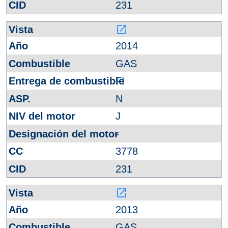
231
launch
2014
GAS
FI
N
J
-
3778
231
launch
2013
GAS