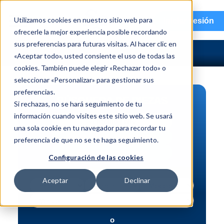
menu
Utilizamos cookies en nuestro sitio web para
Iniciar sesión
ofrecerle la mejor experiencia posible recordando
sus preferencias para futuras visitas. Al hacer clic en
«Aceptar todo», usted consiente el uso de todas las
cookies. También puede elegir «Rechazar todo» o
seleccionar «Personalizar» para gestionar sus
preferencias.
BÚSQUEDA DE PIEZAS
Si rechazas, no se hará seguimiento de tu
información cuando visites este sitio web. Se usará
Vehículo | NIV
una sola cookie en tu navegador para recordar tu
Pieza | N.º de intercambio
preferencia de que no se te haga seguimiento.
Búsqueda avanzada
Configuración de las cookies
Aceptar
Declinar
o