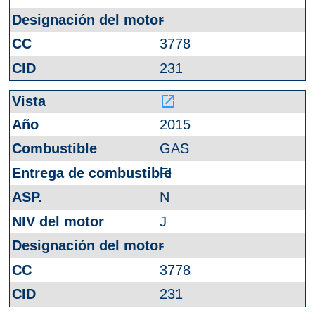
-
3778
231
launch
2015
GAS
FI
N
J
-
3778
231