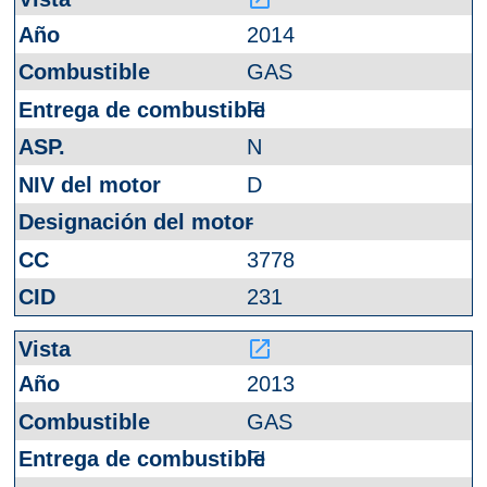
2014
GAS
FI
N
D
-
3778
231
launch
2013
GAS
FI