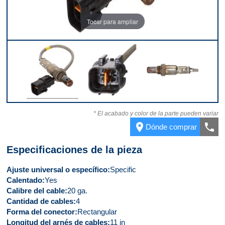
Tocar para ampliar
Parte superior
Conector
Lado
* El acabado y color de la parte pueden variar
place
call
Dónde comprar
Especificaciones de la pieza
Ajuste universal o específico
Specific
Calentado
Yes
Calibre del cable
20 ga.
Cantidad de cables
4
Forma del conector
Rectangular
Longitud del arnés de cables
11 in