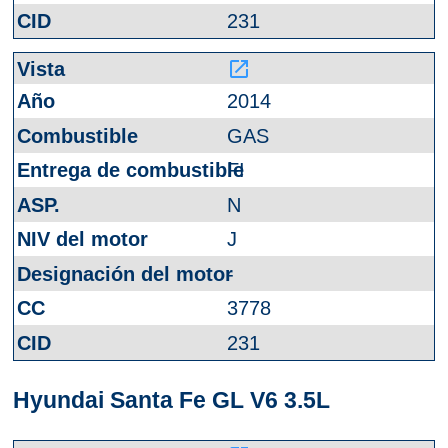
231
launch
2014
GAS
FI
N
J
-
3778
231
Hyundai Santa Fe GL V6 3.5L