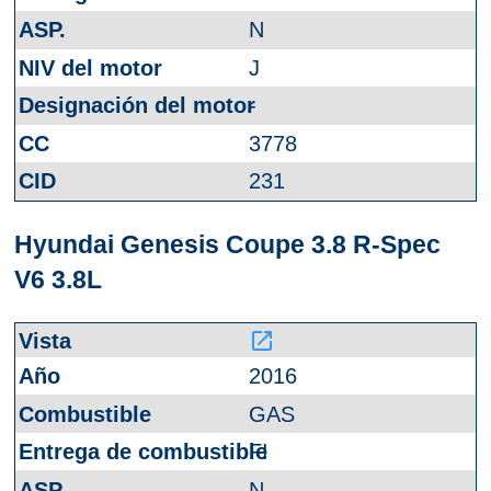
N
J
-
3778
231
Hyundai Genesis Coupe 3.8 R-Spec
V6 3.8L
launch
2016
GAS
FI
N