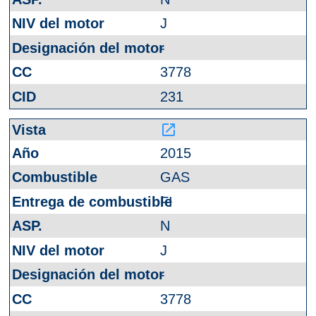
J
-
3778
231
launch
2015
GAS
FI
N
J
-
3778