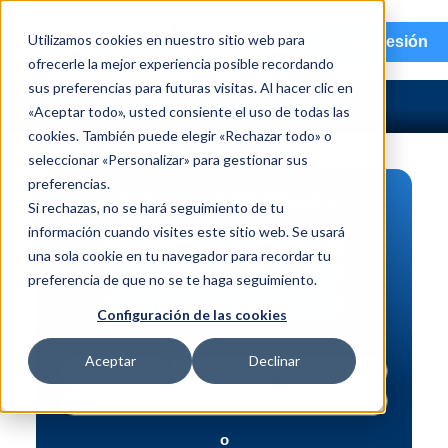
menu
Utilizamos cookies en nuestro sitio web para
Iniciar sesión
ofrecerle la mejor experiencia posible recordando
sus preferencias para futuras visitas. Al hacer clic en
«Aceptar todo», usted consiente el uso de todas las
cookies. También puede elegir «Rechazar todo» o
seleccionar «Personalizar» para gestionar sus
preferencias.
BÚSQUEDA DE PIEZAS
Si rechazas, no se hará seguimiento de tu
información cuando visites este sitio web. Se usará
Vehículo | NIV
una sola cookie en tu navegador para recordar tu
Pieza | N.º de intercambio
preferencia de que no se te haga seguimiento.
Búsqueda avanzada
Configuración de las cookies
Aceptar
Declinar
o