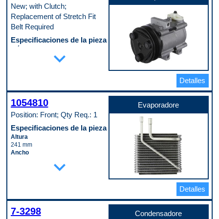
New; with Clutch;
Replacement of Stretch Fit
Belt Required
Especificaciones de la pieza
Diámetro del labio de la polea
expand_more
132 mm
Embrague incluido
Yes
Detalles
Número de ranuras de la polea
6
Tipo de montaje
1054810
Direct
Evaporadore
Código de propósito de pago
Position: Front; Qty Req.: 1
W
Especificaciones de la pieza
Altura
241 mm
Ancho
expand_more
267 mm
Material
Aluminum
Profundidad
Detalles
81 mm
Tipo de accesorio de entrada
(macho/hembra)
7-3298
Condensadore
Female