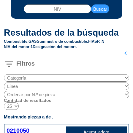
Buscar
Resultados de la búsqueda
Combustible
GAS
Suministro de combustible
FI
ASP.
N
NIV del motor
1
Designación del motor
-
chevron_left
filter_list
Filtros
Cantidad de resultados
Mostrando piezas a de .
0210050
Acumuladore