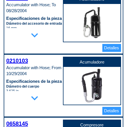
Accumulator with Hose; To
08/28/2004
Especificaciones de la pieza
Diámetro del accesorio de entrada
16 mm
expand_more
Diámetro del cuerpo
89 mm
Longitud del cuerpo
229 mm
Detalles
Material
Steel
0210103
Código de propósito de pago
Acumuladore
W
Accumulator with Hose; From
10/29/2004
Especificaciones de la pieza
Diámetro del cuerpo
3.625 in
expand_more
Longitud del cuerpo
10.8125 in
Código de propósito de pago
C
Detalles
0658145
Compresore