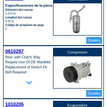
Especificaciones de la pieza
Diámetro del cuerpo
3.375 in
Longitud del cuerpo
8.25 in
Código de propósito de pago
C
Detalles
0610297
Compresore
New; with Clutch; May
Require Use Of OE Manifold;
Replacement of Stretch Fit
Belt Required
Especificaciones de la pieza
expand_more
Diámetro de la cresta de la polea
120 mm
Diámetro del labio de la polea
Detalles
121 mm
Diámetro exterior de la carcasa
117 mm
1010205
Evaporadore
Diámetro interior del puerto de