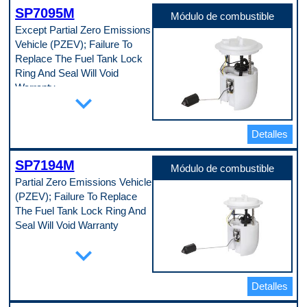
Male
SP7095M
Tipo de grado
Módulo de combustible
Standard Replacement
Except Partial Zero Emissions
Tipo de terminal
Vehicle (PZEV); Failure To
Pin
Código de propósito de pago
Replace The Fuel Tank Lock
A
Ring And Seal Will Void
Warranty
expand_more
Especificaciones de la pieza
Anillo de seguridad incluido
No
Detalles
Arnés de cables incluido
No
SP7194M
Cantidad de entradas
Módulo de combustible
0
Partial Zero Emissions Vehicle
Cantidad de salidas
(PZEV); Failure To Replace
1
Cantidad de terminales
The Fuel Tank Lock Ring And
4
Seal Will Void Warranty
Caudal libre mínimo
50 gph
Especificaciones de la pieza
expand_more
Caudal máximo
Anillo de seguridad incluido
59 gph
No
Conexión a tierra negativa
Arnés de cables incluido
Yes
Detalles
No
Dentro del tanque o externo
Cantidad de entradas
In Tank