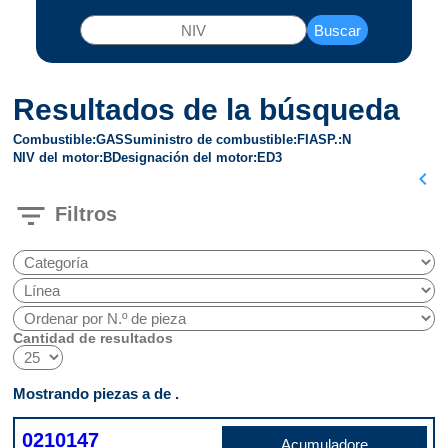
Buscar
Resultados de la búsqueda
Combustible
GAS
Suministro de combustible
FI
ASP.
N
NIV del motor
B
Designación del motor
ED3
chevron_left
filter_list
Filtros
Cantidad de resultados
Mostrando piezas a de .
0210147
Acumuladore