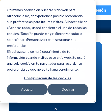
menu
Utilizamos cookies en nuestro sitio web para
Iniciar sesión
ofrecerle la mejor experiencia posible recordando
sus preferencias para futuras visitas. Al hacer clic en
«Aceptar todo», usted consiente el uso de todas las
cookies. También puede elegir «Rechazar todo» o
seleccionar «Personalizar» para gestionar sus
preferencias.
BÚSQUEDA DE PIEZAS
Si rechazas, no se hará seguimiento de tu
información cuando visites este sitio web. Se usará
Vehículo | NIV
una sola cookie en tu navegador para recordar tu
Pieza | N.º de intercambio
preferencia de que no se te haga seguimiento.
Búsqueda avanzada
Configuración de las cookies
Aceptar
Declinar
o