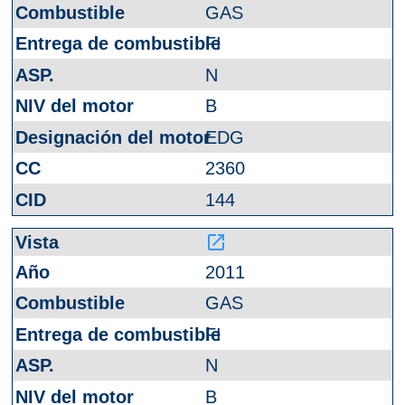
GAS
FI
N
B
EDG
2360
144
launch
2011
GAS
FI
N
B