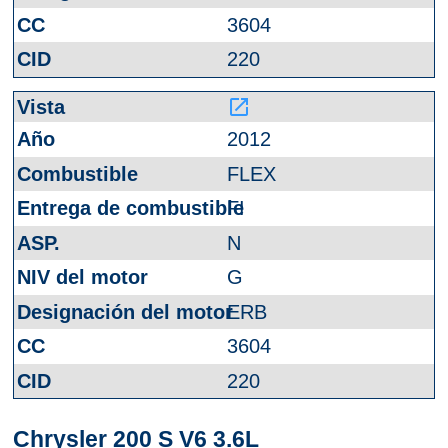
3604
220
launch
2012
FLEX
FI
N
G
ERB
3604
220
Chrysler 200 S V6 3.6L