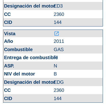
ED3
2360
144
launch
2011
GAS
FI
N
B
EDG
2360
144