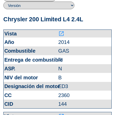
Chrysler 200 Limited L4 2.4L
launch
2014
GAS
FI
N
B
ED3
2360
144