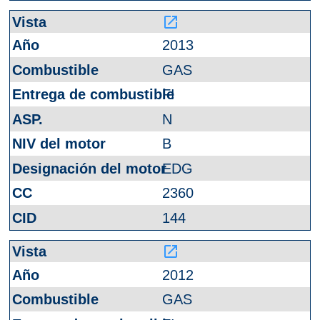
launch
2013
GAS
FI
N
B
EDG
2360
144
launch
2012
GAS