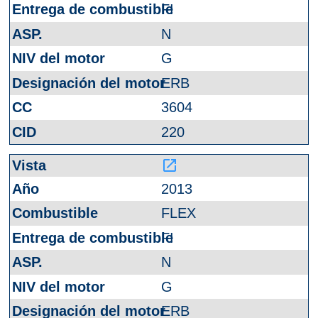
FI
N
G
ERB
3604
220
launch
2013
FLEX
FI
N
G
ERB