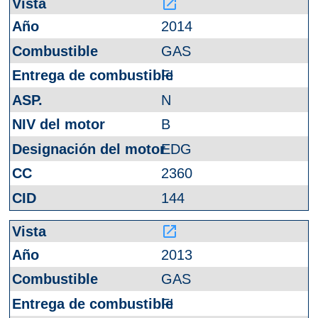
launch
2014
GAS
FI
N
B
EDG
2360
144
launch
2013
GAS
FI