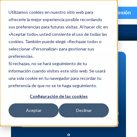
menu
Utilizamos cookies en nuestro sitio web para
Iniciar sesión
ofrecerle la mejor experiencia posible recordando
sus preferencias para futuras visitas. Al hacer clic en
«Aceptar todo», usted consiente el uso de todas las
cookies. También puede elegir «Rechazar todo» o
seleccionar «Personalizar» para gestionar sus
preferencias.
BÚSQUEDA DE PIEZAS
Si rechazas, no se hará seguimiento de tu
información cuando visites este sitio web. Se usará
Vehículo | NIV
una sola cookie en tu navegador para recordar tu
Pieza | N.º de intercambio
preferencia de que no se te haga seguimiento.
Búsqueda avanzada
Configuración de las cookies
Aceptar
Declinar
o