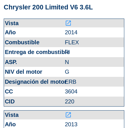
Chrysler 200 Limited V6 3.6L
launch
2014
FLEX
FI
N
G
ERB
3604
220
launch
2013