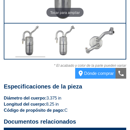
Tocar para ampliar
Parte superior
Parte delantera
Parte superior
* El acabado y color de la parte pueden variar
place
call
Dónde comprar
Especificaciones de la pieza
Diámetro del cuerpo
3.375 in
Longitud del cuerpo
8.25 in
Código de propósito de pago
C
Documentos relacionados