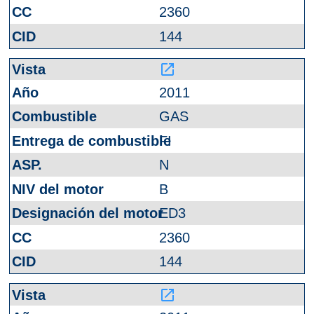
2360
144
launch
2011
GAS
FI
N
B
ED3
2360
144
launch