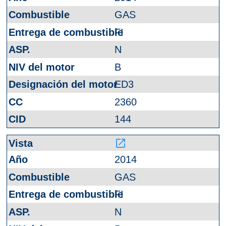
GAS
FI
N
B
ED3
2360
144
launch
2014
GAS
FI
N