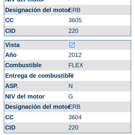
ERB
3605
220
launch
2012
FLEX
FI
N
G
ERB
3604
220