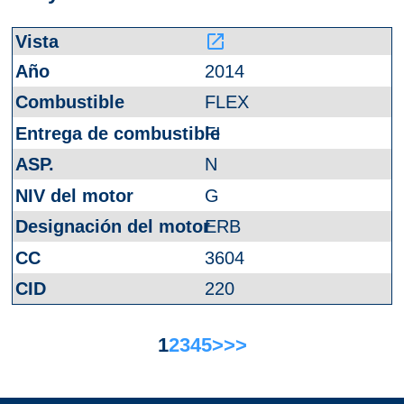
launch
2014
FLEX
FI
N
G
ERB
3604
220
1
2
3
4
5
>
>>