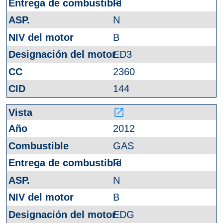
FI
N
B
ED3
2360
144
launch
2012
GAS
FI
N
B
EDG