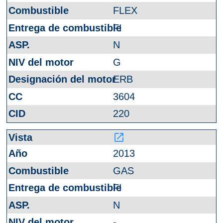
FLEX
FI
N
G
ERB
3604
220
launch
2013
GAS
FI
N
-