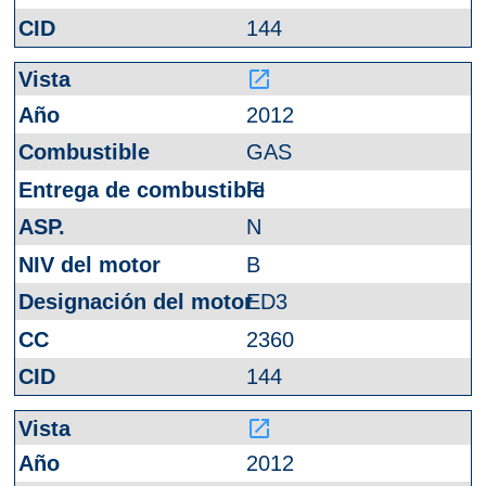
144
launch
2012
GAS
FI
N
B
ED3
2360
144
launch
2012