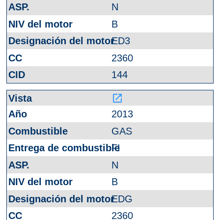
N
B
ED3
2360
144
launch
2013
GAS
FI
N
B
EDG
2360