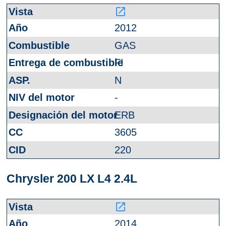
launch
2012
GAS
FI
N
-
ERB
3605
220
Chrysler 200 LX L4 2.4L
launch
2014