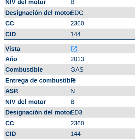
B
EDG
2360
144
launch
2013
GAS
FI
N
B
ED3
2360
144