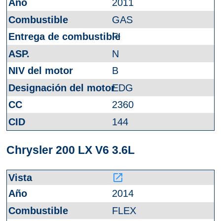
2011
GAS
FI
N
B
EDG
2360
144
Chrysler 200 LX V6 3.6L
launch
2014
FLEX