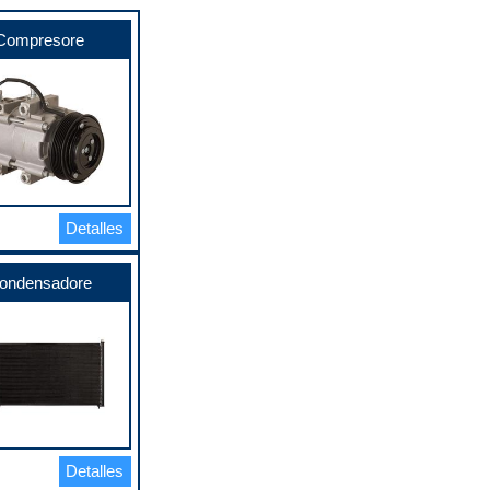
Compresore
Detalles
ondensadore
Detalles