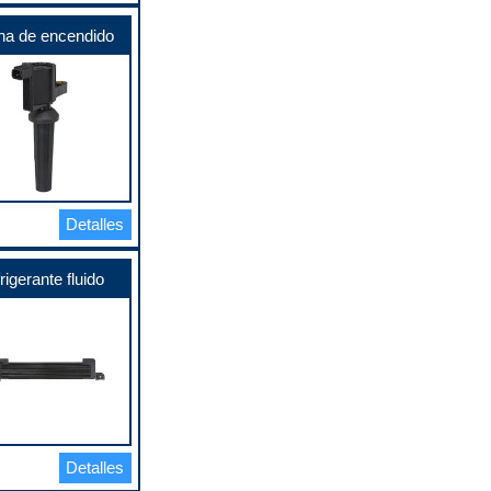
na de encendido
Detalles
rigerante fluido
Detalles