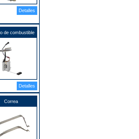
Detalles
o de combustible
Detalles
Correa