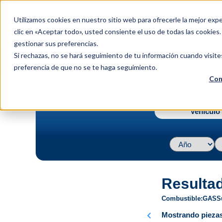
menu
Utilizamos cookies en nuestro sitio web para ofrecerle la mejor expe
Menu
clic en «Aceptar todo», usted consiente el uso de todas las cookies
gestionar sus preferencias.
Si rechazas, no se hará seguimiento de tu información cuando visite
preferencia de que no se te haga seguimiento.
Con
navigate_next
Página principal
2006 / Ford / Escape / XLS L4 2.3L
Vehículo 
Resulta
Combustible
GAS
S
chevron_left
Mostrando piezas