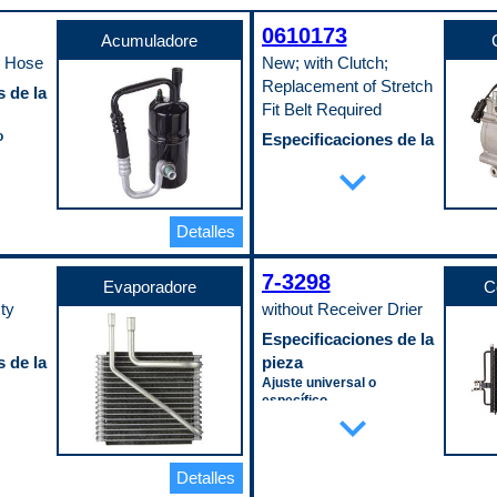
0610173
Acumuladore
h Hose
New; with Clutch;
Replacement of Stretch
 de la
Fit Belt Required
o
Especificaciones de la
pieza
expand_more
Embrague incluido
Yes
o de pago
Número de ranuras de la
Detalles
polea
6
Tipo de montaje
7-3298
Evaporadore
C
Direct
ty
without Receiver Drier
Código de propósito de pago
W
Especificaciones de la
 de la
pieza
Ajuste universal o
específico
expand_more
Specific
Ancho del núcleo
398 mm
Enfriador de aceite incluido
Detalles
No