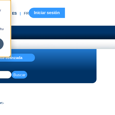
r
Iniciar sesión
EN
|
ES
|
FR
 tu
da avanzada
Buscar
or
-