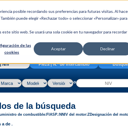
riencia posible recordando sus preferencias para futuras visitas. Al hace
. También puede elegir «Rechazar todo» o seleccionar «Personalizar» para
s este sitio web. Se usará una sola cookie en tu navegador para recordar
figuración de las
Aceptar
Declinar
cookies
| NIV
Pieza | N.º de intercambio
Búsque
o
dos de la búsqueda
uministro de combustible
FI
ASP.
N
NIV del motor
Z
Designación del mot
 a de .