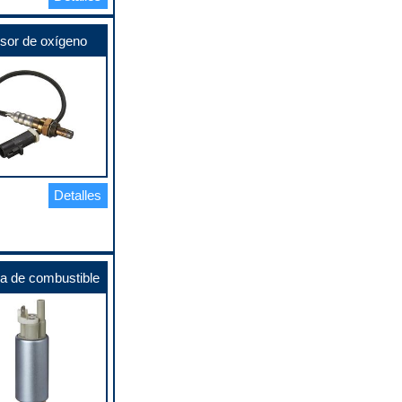
sor de oxígeno
Detalles
 de combustible