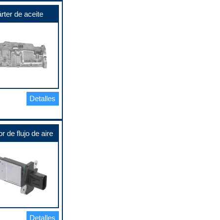
rter de aceite
Detalles
r de flujo de aire
Detalles