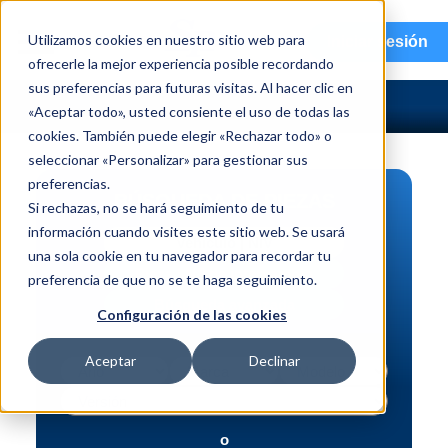
menu
Utilizamos cookies en nuestro sitio web para
Iniciar sesión
ofrecerle la mejor experiencia posible recordando
sus preferencias para futuras visitas. Al hacer clic en
«Aceptar todo», usted consiente el uso de todas las
cookies. También puede elegir «Rechazar todo» o
seleccionar «Personalizar» para gestionar sus
preferencias.
BÚSQUEDA DE PIEZAS
Si rechazas, no se hará seguimiento de tu
información cuando visites este sitio web. Se usará
Vehículo | NIV
una sola cookie en tu navegador para recordar tu
Pieza | N.º de intercambio
preferencia de que no se te haga seguimiento.
Búsqueda avanzada
Configuración de las cookies
Aceptar
Declinar
o