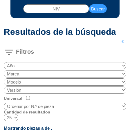
Buscar
Resultados de la búsqueda
chevron_left
filter_list
Filtros
Universal
Cantidad de resultados
Mostrando piezas a de .