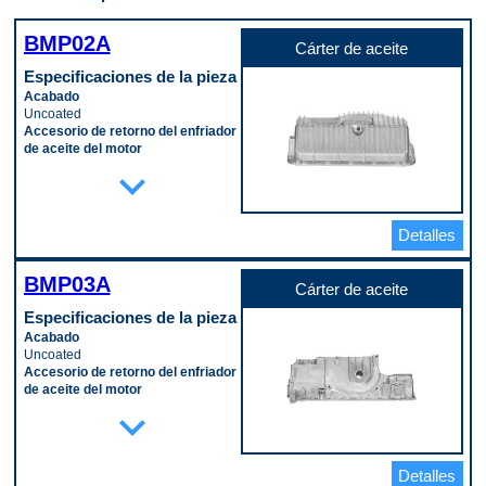
BMP02A
Cárter de aceite
Especificaciones de la pieza
Acabado
Uncoated
Accesorio de retorno del enfriador
de aceite del motor
No
expand_more
Ancho máximo
216 mm
Bandeja anti-salpicaduras incluida
Detalles
No
Cantidad de agujeros de montaje
16
BMP03A
Capacidad
Cárter de aceite
5 L
Especificaciones de la pieza
Cárter tipo “Kick Out”
Acabado
No
Uncoated
Color
Accesorio de retorno del enfriador
Silver
de aceite del motor
Con deflectores
No
expand_more
No
Ancho máximo
Junta o sello incluido
320 mm
No
Bandeja anti-salpicaduras incluida
Limpiador de cigüeñal incluido
Detalles
No
No