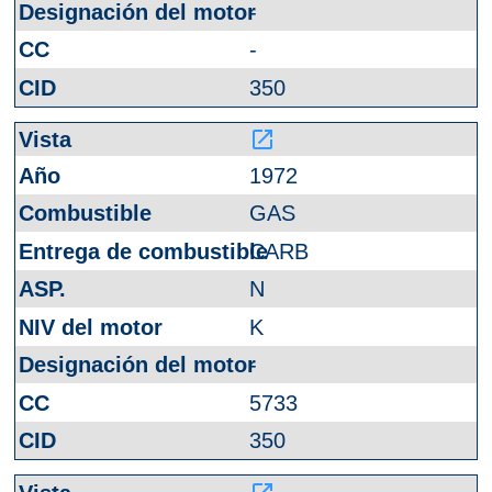
-
-
350
launch
1972
GAS
CARB
N
K
-
5733
350