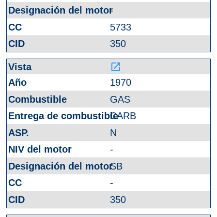
-
5733
350
launch
1970
GAS
CARB
N
-
SB
-
350