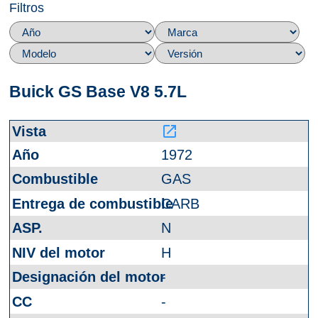
Filtros
Buick GS Base V8 5.7L
launch
1972
GAS
CARB
N
H
-
-