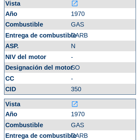
launch
1970
GAS
CARB
N
-
SO
-
350
launch
1970
GAS
CARB