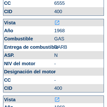
6555
400
launch
1968
GAS
CARB
N
-
-
-
400
launch