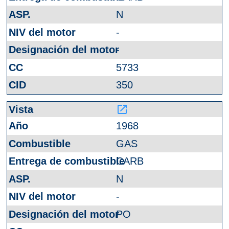
N
-
-
5733
350
launch
1968
GAS
CARB
N
-
PO