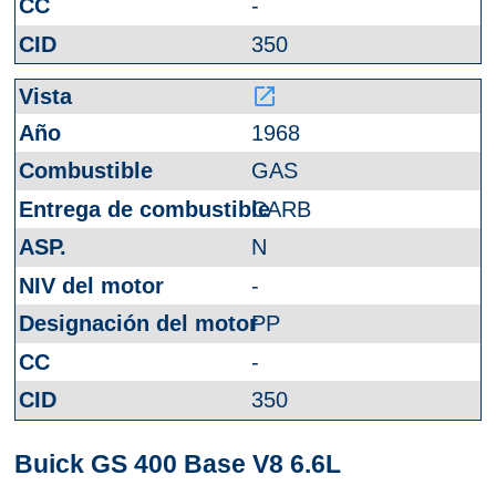
-
350
launch
1968
GAS
CARB
N
-
PP
-
350
Buick GS 400 Base V8 6.6L