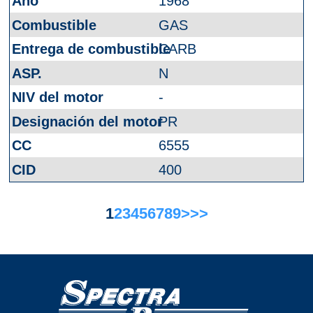
1968
GAS
CARB
N
-
PR
6555
400
1
2
3
4
5
6
7
8
9
>
>>