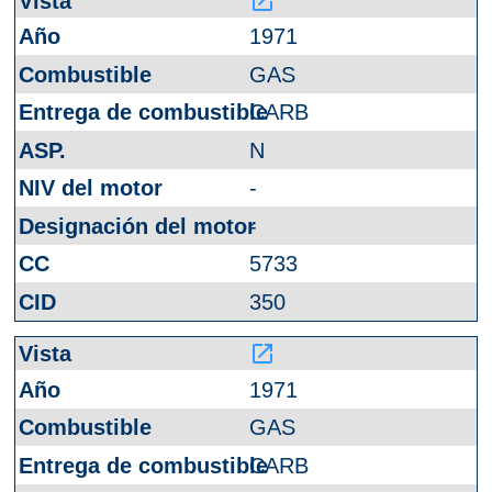
launch
1971
GAS
CARB
N
-
-
5733
350
launch
1971
GAS
CARB