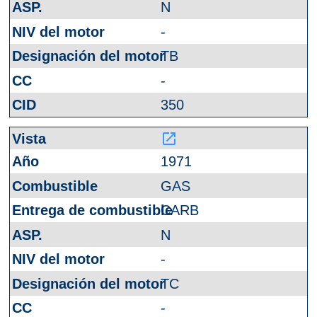
N
-
TB
-
350
launch
1971
GAS
CARB
N
-
TC
-