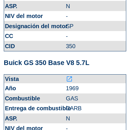
N
-
SP
-
350
Buick GS 350 Base V8 5.7L
launch
1969
GAS
CARB
N
-