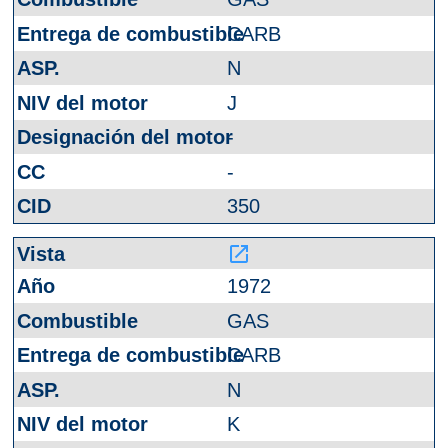
CARB
N
J
-
-
350
launch
1972
GAS
CARB
N
K