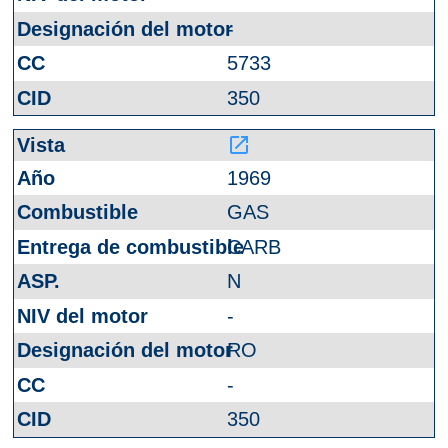
-
5733
350
launch
1969
GAS
CARB
N
-
RO
-
350