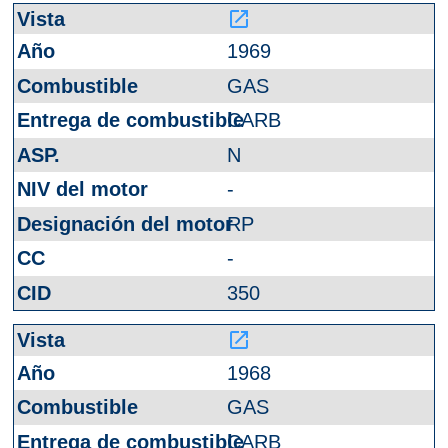
launch
1969
GAS
CARB
N
-
RP
-
350
launch
1968
GAS
CARB