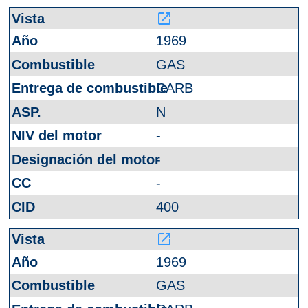
launch
1969
GAS
CARB
N
-
-
-
400
launch
1969
GAS