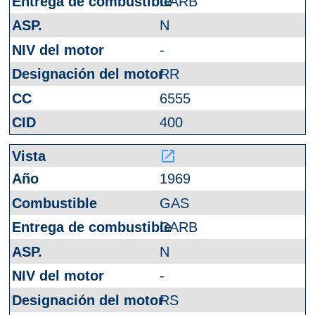
CARB
N
-
RR
6555
400
launch
1969
GAS
CARB
N
-
RS