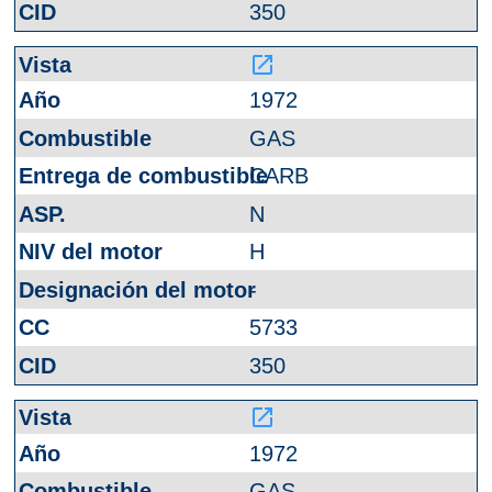
350
launch
1972
GAS
CARB
N
H
-
5733
350
launch
1972
GAS