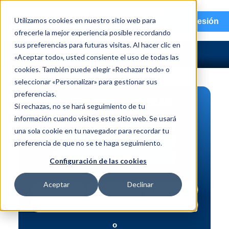
menu
Utilizamos cookies en nuestro sitio web para
Iniciar sesión
ofrecerle la mejor experiencia posible recordando
sus preferencias para futuras visitas. Al hacer clic en
«Aceptar todo», usted consiente el uso de todas las
cookies. También puede elegir «Rechazar todo» o
seleccionar «Personalizar» para gestionar sus
preferencias.
BÚSQUEDA DE PIEZAS
Si rechazas, no se hará seguimiento de tu
información cuando visites este sitio web. Se usará
Vehículo | NIV
una sola cookie en tu navegador para recordar tu
Pieza | N.º de intercambio
preferencia de que no se te haga seguimiento.
Búsqueda avanzada
Configuración de las cookies
Aceptar
Declinar
o