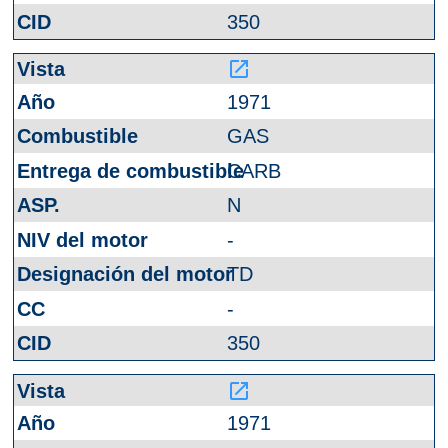
350
launch
1971
GAS
CARB
N
-
TD
-
350
launch
1971