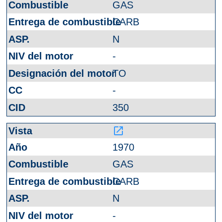
GAS
CARB
N
-
TO
-
350
launch
1970
GAS
CARB
N
-