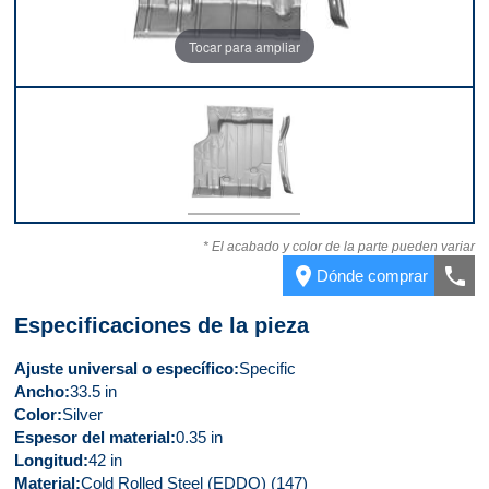
Tocar para ampliar
Parte delantera
* El acabado y color de la parte pueden variar
place
call
Dónde comprar
Especificaciones de la pieza
Ajuste universal o específico
Specific
Ancho
33.5 in
Color
Silver
Espesor del material
0.35 in
Longitud
42 in
Material
Cold Rolled Steel (EDDQ) (147)