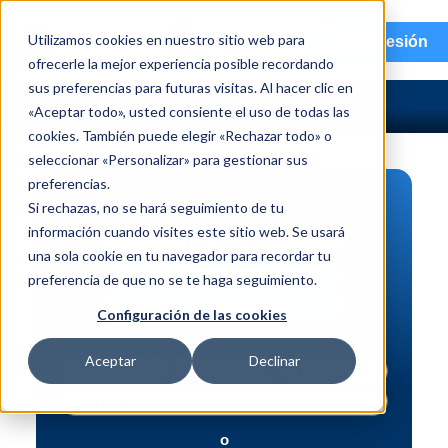
menu
Utilizamos cookies en nuestro sitio web para
Iniciar sesión
ofrecerle la mejor experiencia posible recordando
sus preferencias para futuras visitas. Al hacer clic en
«Aceptar todo», usted consiente el uso de todas las
cookies. También puede elegir «Rechazar todo» o
seleccionar «Personalizar» para gestionar sus
preferencias.
BÚSQUEDA DE PIEZAS
Si rechazas, no se hará seguimiento de tu
información cuando visites este sitio web. Se usará
Vehículo | NIV
una sola cookie en tu navegador para recordar tu
Pieza | N.º de intercambio
preferencia de que no se te haga seguimiento.
Búsqueda avanzada
Configuración de las cookies
Aceptar
Declinar
o