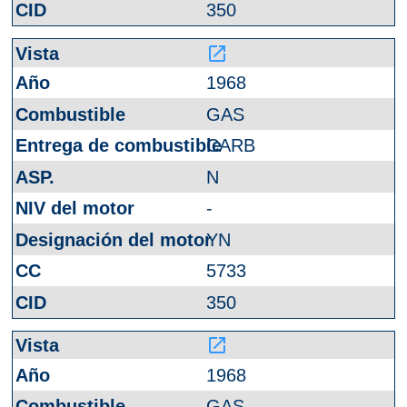
350
launch
1968
GAS
CARB
N
-
YN
5733
350
launch
1968
GAS