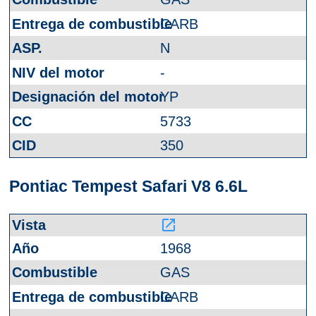
CARB
N
-
YP
5733
350
Pontiac Tempest Safari V8 6.6L
launch
1968
GAS
CARB