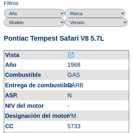
Filtros
Pontiac Tempest Safari V8 5.7L
launch
1968
GAS
CARB
N
-
YM
5733