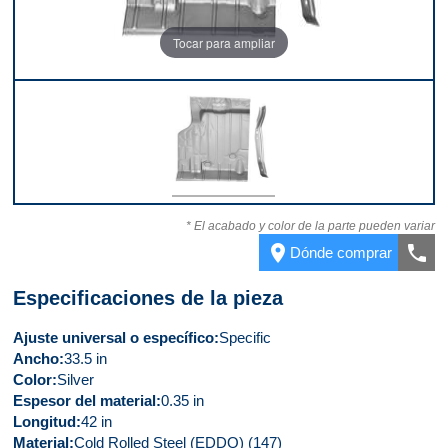
Tocar para ampliar
Parte delantera
* El acabado y color de la parte pueden variar
place
call
Dónde comprar
Especificaciones de la pieza
Ajuste universal o específico
Specific
Ancho
33.5 in
Color
Silver
Espesor del material
0.35 in
Longitud
42 in
Material
Cold Rolled Steel (EDDQ) (147)