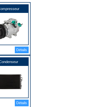
ompresseur
Détails
Condenseur
Détails