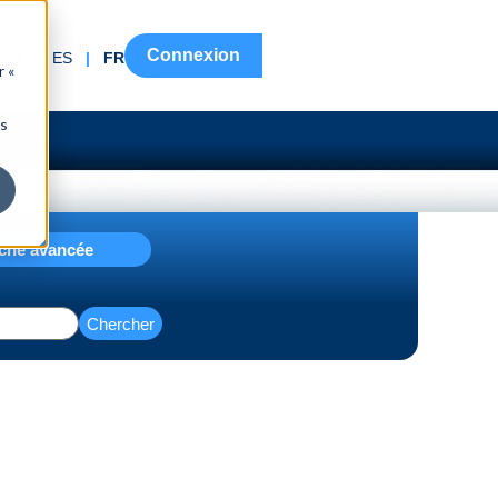
Connexion
EN
|
ES
|
FR
r «
ns
che avancée
Chercher