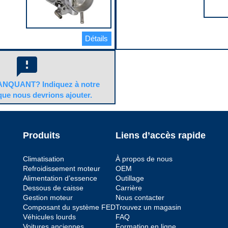
No
pan.
chéité
Code pop.
Spécifications
D
Bouchon de vidange inclus
teurs
Yes
Détails
Capacité
r
7.7 qt
feedback
Configuration
One-Piece
Couleur
NQUANT? Indiquez à notre
Black
nt
Diamètre du trou de
que nous devrions ajouter.
e
montage
0.3125 in
Épaisseur
0.0625 in
ntage
Joint ou joint d’étanchéité
Produits
Liens d’accès rapide
inclus
No
pleine
Largeur
Climatisation
À propos de nous
9 in
Refroidissement moteur
OEM
vide
Largeur maximale
Alimentation d’essence
Outillage
9 in
Dessous de caisse
Carrière
r
Longueur
Gestion moteur
Nous contacter
12.5 in
Matériau
Composant du système FED
Trouvez un magasin
Plastic
Véhicules lourds
FAQ
Orifice de jauge
Voitures anciennes
Formation en ligne