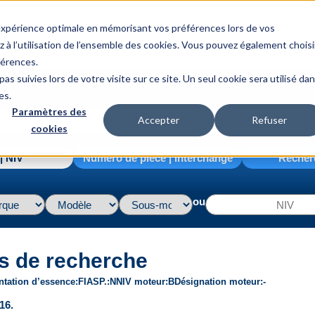
 expérience optimale en mémorisant vos préférences lors de vos
z à l’utilisation de l’ensemble des cookies. Vous pouvez également choisi
férences.
as suivies lors de votre visite sur ce site. Un seul cookie sera utilisé da
es.
Paramètres des
Accepter
Refuser
cookies
| NIV
Numéro de pièce | interchange
Recher
ou
s de recherche
ntation d’essence
FI
ASP.
N
NIV moteur
B
Désignation moteur
-
16.