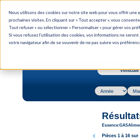
menu
Nous utilisons des cookies sur notre site web pour vous offrir une
Menu
prochaines visites. En cliquant sur « Tout accepter », vous consente
Tout refuser » ou sélectionner « Personnaliser » pour gérer vos pré
Si vous refusez l'utilisation des cookies, vos informations ne seront p
votre navigateur afin de se souvenir de ne pas suivre vos préférenc
navigate_next
Accueil
2012 / Hyundai / Santa Fe / Limited L4 2.4L
Véhicule 
Résultat
Essence
GAS
Alime
chevron_left
Pièces 1 à 16 sur 