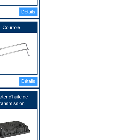
Détails
Courroie
Détails
rter d'huile de
transmission