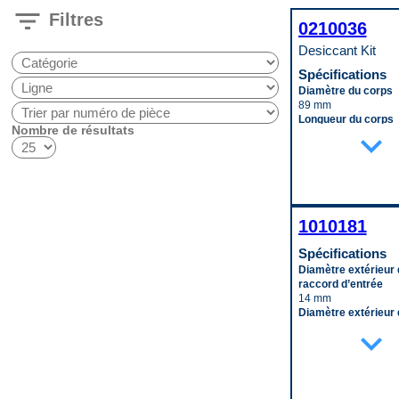
filter_list
Filtres
0210036
Desiccant Kit
Spécifications
Diamètre du corps
89 mm
Longueur du corps
Nombre de résultats
expand_more
203 mm
Code pop.
C
1010181
Spécifications
Diamètre extérieur 
raccord d’entrée
14 mm
Diamètre extérieur 
raccord de sortie
expand_more
14 mm
Hauteur
278 mm
Largeur
235 mm