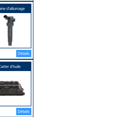
ine d’allumage
Détails
arter d'huile
Détails