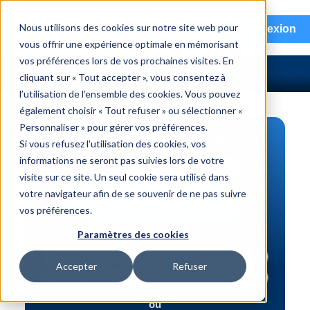
menu
Nous utilisons des cookies sur notre site web pour
Connexion
vous offrir une expérience optimale en mémorisant
vos préférences lors de vos prochaines visites. En
cliquant sur « Tout accepter », vous consentez à
l’utilisation de l’ensemble des cookies. Vous pouvez
également choisir « Tout refuser » ou sélectionner «
Personnaliser » pour gérer vos préférences.
RECHERCHE DE PIÈCES
Si vous refusez l'utilisation des cookies, vos
informations ne seront pas suivies lors de votre
Véhicule | NIV
visite sur ce site. Un seul cookie sera utilisé dans
Numéro de pièce | interchange
votre navigateur afin de se souvenir de ne pas suivre
vos préférences.
Recherche avancée
Paramètres des cookies
Accepter
Refuser
ou