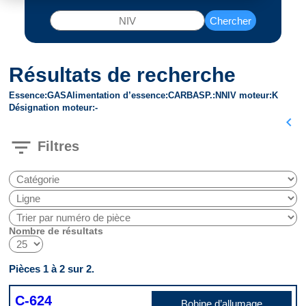
Chercher
Résultats de recherche
Essence
GAS
Alimentation d’essence
CARB
ASP.
N
NIV moteur
K
Désignation moteur
-
chevron_left
filter_list
Filtres
Nombre de résultats
Pièces 1 à 2 sur 2.
C-624
Bobine d’allumage