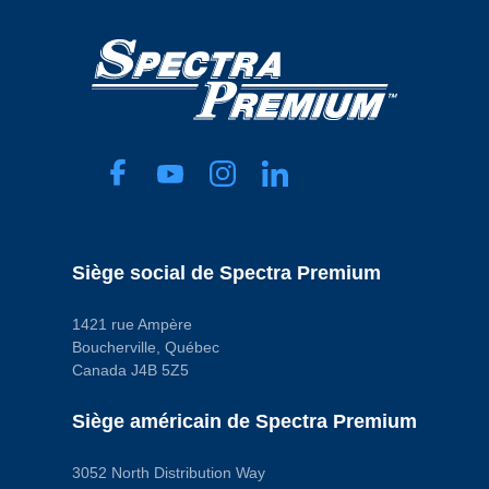
0.125 in
Male
Matériau
Voltage
Polymer
12.0 VDC
Code pop.
Code pop.
C
A
Siège social de Spectra Premium
1421 rue Ampère
Boucherville, Québec
Canada J4B 5Z5
Siège américain de Spectra Premium
3052 North Distribution Way