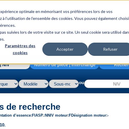
 expérience optimale en mémorisant vos préférences lors de vos
z à l’utilisation de l’ensemble des cookies. Vous pouvez également choisi
férences.
as suivies lors de votre visite sur ce site. Un seul cookie sera utilisé da
es.
Paramètres des
Accepter
Refuser
cookies
| NIV
Numéro de pièce | interchange
Recher
ou
s de recherche
ntation d’essence
FI
ASP.
N
NIV moteur
F
Désignation moteur
-
10.