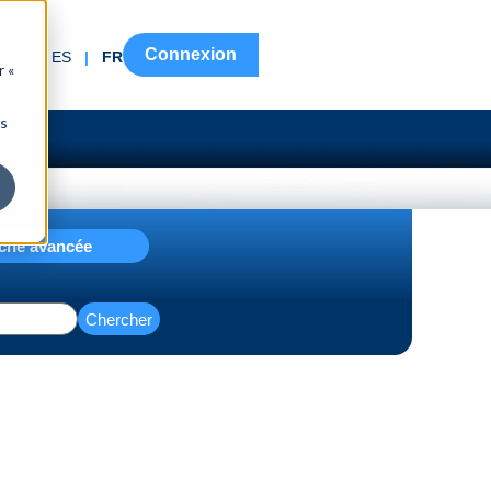
Connexion
EN
|
ES
|
FR
r «
ns
che avancée
Chercher