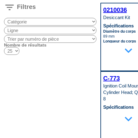
filter_list
Filtres
0210036
Desiccant Kit
Spécifications
Diamètre du corps
89 mm
Longueur du corps
Nombre de résultats
expand_more
203 mm
Code pop.
C
C-773
Ignition Coil Moun
Cylinder Head; Q
8
Spécifications
Fil de bobine inclus
expand_more
No
Hauteur totale
153 mm
Quantité de bornes
2