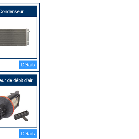
Condenseur
Détails
ur de débit d’air
Détails