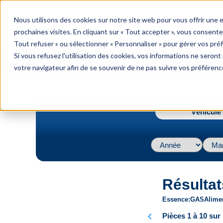
menu
Nous utilisons des cookies sur notre site web pour vous offrir une
Menu
prochaines visites. En cliquant sur « Tout accepter », vous consente
Tout refuser » ou sélectionner « Personnaliser » pour gérer vos pré
Si vous refusez l'utilisation des cookies, vos informations ne seront p
votre navigateur afin de se souvenir de ne pas suivre vos préférenc
navigate_next
Accueil
2010 / Hyundai / Genesis / 4.6 V8 4.6L
Véhicule 
Résultat
Essence
GAS
Alime
chevron_left
Pièces 1 à 10 sur 