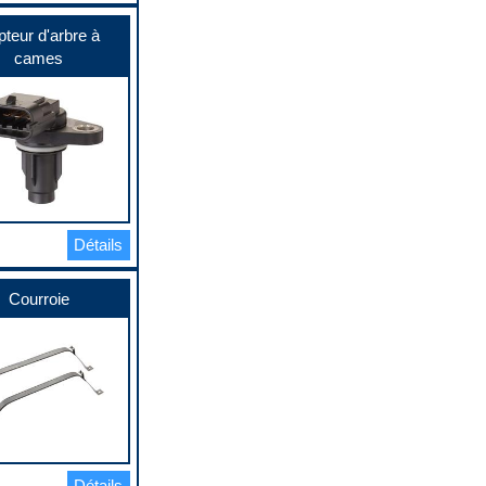
teur d'arbre à
cames
Détails
Courroie
Détails