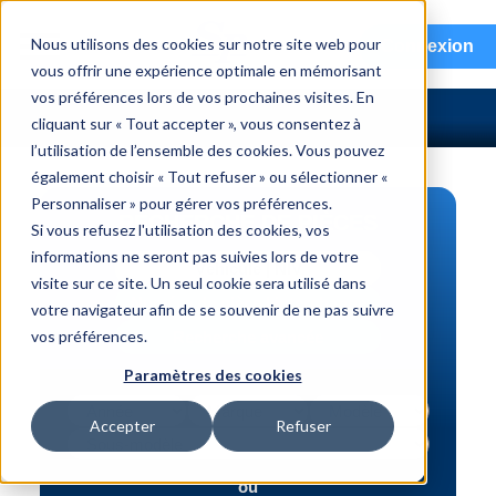
menu
Nous utilisons des cookies sur notre site web pour
Connexion
vous offrir une expérience optimale en mémorisant
vos préférences lors de vos prochaines visites. En
cliquant sur « Tout accepter », vous consentez à
l’utilisation de l’ensemble des cookies. Vous pouvez
également choisir « Tout refuser » ou sélectionner «
Personnaliser » pour gérer vos préférences.
RECHERCHE DE PIÈCES
Si vous refusez l'utilisation des cookies, vos
informations ne seront pas suivies lors de votre
Véhicule | NIV
visite sur ce site. Un seul cookie sera utilisé dans
Numéro de pièce | interchange
votre navigateur afin de se souvenir de ne pas suivre
vos préférences.
Recherche avancée
Paramètres des cookies
Accepter
Refuser
ou