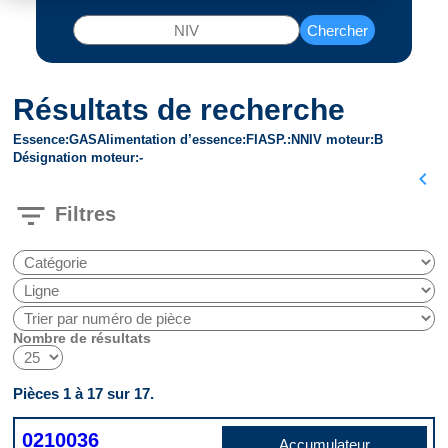
Chercher
Résultats de recherche
Essence
GAS
Alimentation d’essence
FI
ASP.
N
NIV moteur
B
Désignation moteur
-
chevron_left
filter_list
Filtres
Nombre de résultats
Pièces 1 à 17 sur 17.
0210036
Accumulateur