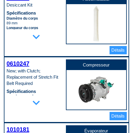
Desiccant Kit
Spécifications
Diamètre du corps
89 mm
Longueur du corps
expand_more
203 mm
Code pop.
C
Détails
0610247
Compresseur
New; with Clutch;
Replacement of Stretch Fit
Belt Required
Spécifications
Diamètre de crête de poulie
expand_more
118 mm
Diamètre de lèvre de poulie
122 mm
Détails
Diamètre extérieur du boîtier
114 mm
Diamètre intérieur du port
1010181
d’aspiration
Évaporateur