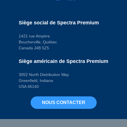
connecteurs
M14 - 1.5
1
Code pop.
Quantité de trous
A
de montage
1
Siège social de Spectra Premium
Sexe du
connecteur
Male
1421 rue Ampère
Type de borne
Boucherville, Québec
Blade
Canada J4B 5Z5
Type de borne
(mâle/femelle)
Male
Siège américain de Spectra Premium
Code pop.
W
3052 North Distribution Way
Greenfield, Indiana
USA 46140
NOUS CONTACTER