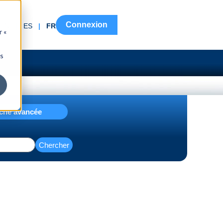
Connexion
EN
|
ES
|
FR
r «
ns
che avancée
Chercher