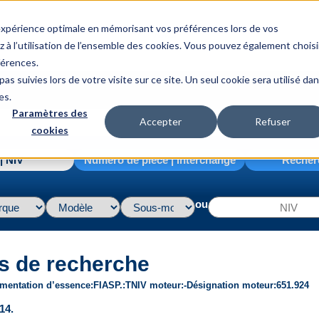
 expérience optimale en mémorisant vos préférences lors de vos
z à l’utilisation de l’ensemble des cookies. Vous pouvez également choisi
férences.
as suivies lors de votre visite sur ce site. Un seul cookie sera utilisé da
es.
Paramètres des
Accepter
Refuser
cookies
| NIV
Numéro de pièce | interchange
Recher
ou
s de recherche
imentation d’essence
FI
ASP.
T
NIV moteur
-
Désignation moteur
651.924
14.