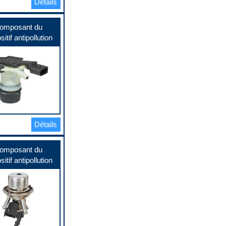
Détails
omposant du
sitif antipollution
Détails
omposant du
sitif antipollution