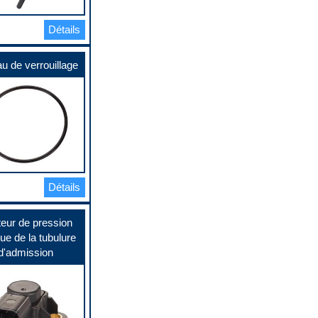
Détails
u de verrouillage
Détails
eur de pression
ue de la tubulure
d'admission