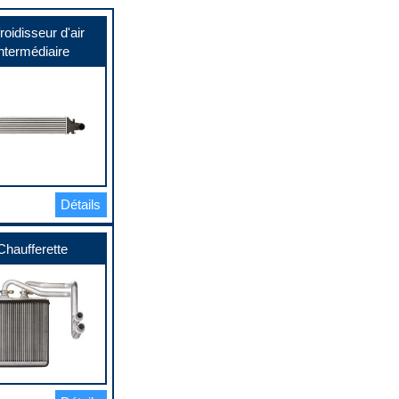
roidisseur d'air
ntermédiaire
Détails
Chaufferette