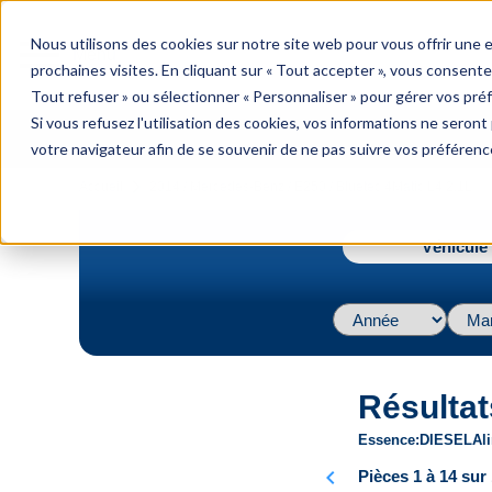
menu
Nous utilisons des cookies sur notre site web pour vous offrir une
Menu
prochaines visites. En cliquant sur « Tout accepter », vous consente
Tout refuser » ou sélectionner « Personnaliser » pour gérer vos pré
Si vous refusez l'utilisation des cookies, vos informations ne seront p
votre navigateur afin de se souvenir de ne pas suivre vos préférenc
navigate_next
Accueil
2014 / Mercedes-Benz / E250 / Bluetec 4Matic L4 2.1L
Véhicule 
Résultat
Essence
DIESEL
Al
chevron_left
Pièces 1 à 14 sur 