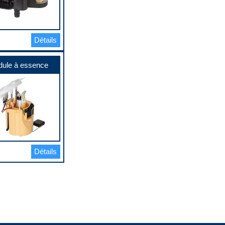
Détails
ule à essence
Détails