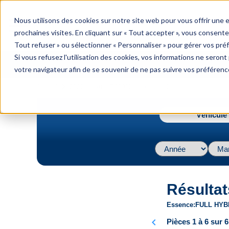
menu
Nous utilisons des cookies sur notre site web pour vous offrir une
Menu
prochaines visites. En cliquant sur « Tout accepter », vous consente
Tout refuser » ou sélectionner « Personnaliser » pour gérer vos pré
Si vous refusez l'utilisation des cookies, vos informations ne seront p
votre navigateur afin de se souvenir de ne pas suivre vos préférenc
navigate_next
Accueil
2022 / Lexus / ES300h / Luxury L4 2.5L
Véhicule 
Résultat
Essence
FULL HYB
chevron_left
Pièces 1 à 6 sur 6