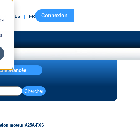
Connexion
EN
|
ES
|
FR
r «
ns
che avancée
Chercher
ation moteur
A25A-FXS