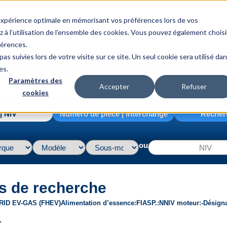
 expérience optimale en mémorisant vos préférences lors de vos
z à l’utilisation de l’ensemble des cookies. Vous pouvez également choisi
férences.
as suivies lors de votre visite sur ce site. Un seul cookie sera utilisé da
es.
Paramètres des
Accepter
Refuser
cookies
| NIV
Numéro de pièce | interchange
Recher
ou
s de recherche
RID EV-GAS (FHEV)
Alimentation d’essence
FI
ASP.
N
NIV moteur
-
Désign
.