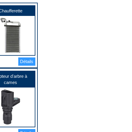
Chaufferette
Détails
teur d'arbre à
cames