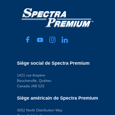
Long Bed
Spécifications
Anneau de
verrouillage
inclus
No
Capacité
73 L
Carter attaché
No
Carter avec
déflecteurs
No
Col de
Siège social de Spectra Premium
remplissage
attaché
No
1421 rue Ampère
Compatibilité
Boucherville, Québec
système de
Canada J4B 5Z5
carburant
Electronic Fuel
Injection
Siège américain de Spectra Premium
Couleur
Silver
Élément
3052 North Distribution Way
d’indication de
carburant inclus