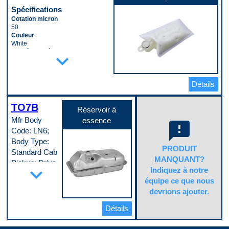
Spécifications
Cotation micron
50
Couleur
White
Diamètre intérieur du raccord
expand_more
11 mm
Largeur
60 mm
Détails
Longueur
82 mm
Matériau
TO7B
Depth Media
Réservoir à
Type de fixation
Mfr Body
essence
feedback
Push On
Code: LN6;
Code pop.
Body Type:
B
PRODUIT
Standard Cab
MANQUANT?
Pickup; Drive
expand_more
Indiquez à notre
Type: 4WD;
équipe ce que nous
Region: CAN;
devrions ajouter.
37in x 16in x
14.125in; with
Détails
19 Gallon
Tank; with