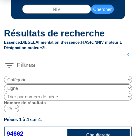
Chercher
Résultats de recherche
Essence
DIESEL
Alimentation d’essence
FI
ASP.
N
NIV moteur
L
Désignation moteur
2L
chevron_left
filter_list
Filtres
Nombre de résultats
Pièces 1 à 4 sur 4.
94662
Chaufferette