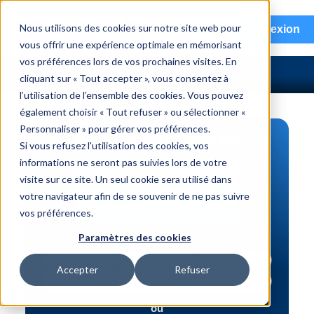
menu
Nous utilisons des cookies sur notre site web pour
Connexion
vous offrir une expérience optimale en mémorisant
vos préférences lors de vos prochaines visites. En
cliquant sur « Tout accepter », vous consentez à
l’utilisation de l’ensemble des cookies. Vous pouvez
également choisir « Tout refuser » ou sélectionner «
Personnaliser » pour gérer vos préférences.
RECHERCHE DE PIÈCES
Si vous refusez l'utilisation des cookies, vos
informations ne seront pas suivies lors de votre
Véhicule | NIV
visite sur ce site. Un seul cookie sera utilisé dans
Numéro de pièce | interchange
votre navigateur afin de se souvenir de ne pas suivre
vos préférences.
Recherche avancée
Paramètres des cookies
Accepter
Refuser
ou