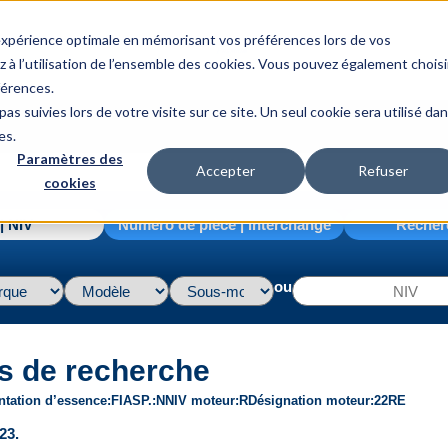
 expérience optimale en mémorisant vos préférences lors de vos
z à l’utilisation de l’ensemble des cookies. Vous pouvez également choisi
férences.
as suivies lors de votre visite sur ce site. Un seul cookie sera utilisé da
es.
Paramètres des
Accepter
Refuser
cookies
| NIV
Numéro de pièce | interchange
Recher
ou
s de recherche
ntation d’essence
FI
ASP.
N
NIV moteur
R
Désignation moteur
22RE
23.