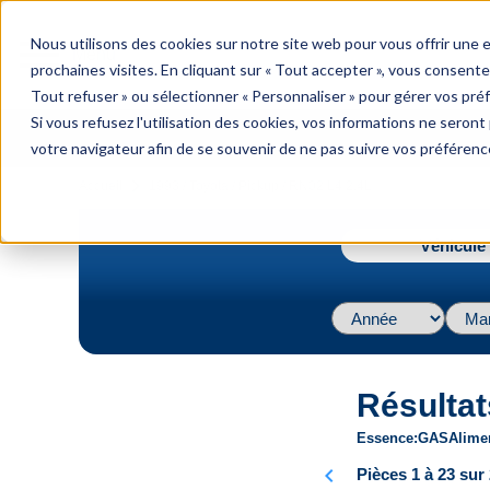
menu
Nous utilisons des cookies sur notre site web pour vous offrir une
Menu
prochaines visites. En cliquant sur « Tout accepter », vous consente
Tout refuser » ou sélectionner « Personnaliser » pour gérer vos pré
Si vous refusez l'utilisation des cookies, vos informations ne seront p
votre navigateur afin de se souvenir de ne pas suivre vos préférenc
navigate_next
Accueil
1993 / Toyota / Pickup / RN02 L4 2.4L
Véhicule 
Résultat
Essence
GAS
Alime
chevron_left
Pièces 1 à 23 sur 