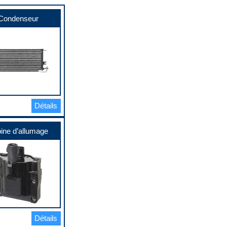
Condenseur
Détails
ine d’allumage
Détails