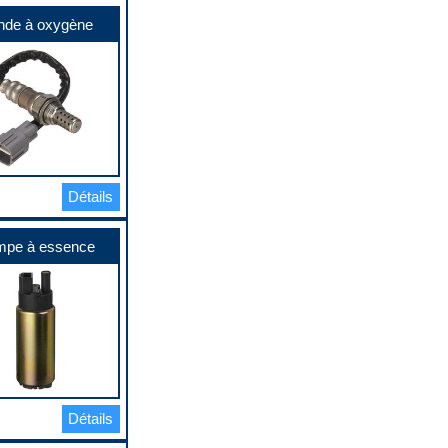
nde à oxygène
Détails
pe à essence
Détails