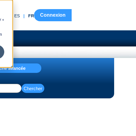
Connexion
EN
|
ES
|
FR
r «
ns
che avancée
Chercher