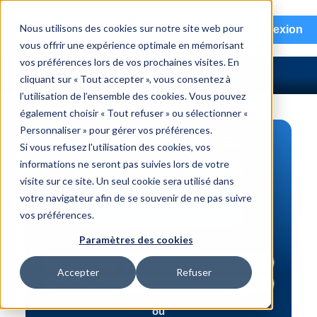
menu
Nous utilisons des cookies sur notre site web pour
Connexion
vous offrir une expérience optimale en mémorisant
vos préférences lors de vos prochaines visites. En
cliquant sur « Tout accepter », vous consentez à
l’utilisation de l’ensemble des cookies. Vous pouvez
également choisir « Tout refuser » ou sélectionner «
Personnaliser » pour gérer vos préférences.
RECHERCHE DE PIÈCES
Si vous refusez l'utilisation des cookies, vos
informations ne seront pas suivies lors de votre
Véhicule | NIV
visite sur ce site. Un seul cookie sera utilisé dans
Numéro de pièce | interchange
votre navigateur afin de se souvenir de ne pas suivre
vos préférences.
Recherche avancée
Paramètres des cookies
Accepter
Refuser
ou