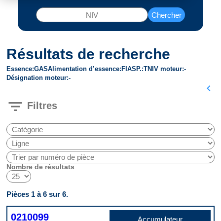
Chercher
Résultats de recherche
Essence
GAS
Alimentation d’essence
FI
ASP.
T
NIV moteur
-
Désignation moteur
-
chevron_left
filter_list
Filtres
Nombre de résultats
Pièces 1 à 6 sur 6.
0210099
Accumulateur