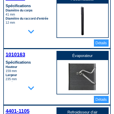
Spécifications
Diamètre du corps
41 mm
Diamètre du raccord d’entrée
12 mm
Longueur du corps
expand_more
330 mm
Matériau
Aluminum
Détails
Code pop.
C
1010163
Évaporateur
Spécifications
Hauteur
159 mm
Largeur
235 mm
Matériau
expand_more
Aluminum
Profondeur
60 mm
Détails
Type de raccord d’entrée
(mâle/femelle)
Male
4401-1105
Type de raccord de sortie
Refroidisseur d'air