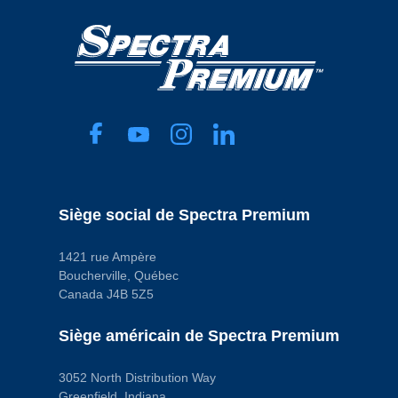
inclus
No
Dans le réservoir
ou externe
In Tank
Débit libre
minimal
51 gph
Débit maximal
60 gph
Diamètre
extérieur
d’entrée
0.3125 in
Diamètre
Siège social de Spectra Premium
extérieur de
sortie
0.3125 in
1421 rue Ampère
Faisceau de
Boucherville, Québec
câbles inclus
No
Canada J4B 5Z5
Filtre inclus
Yes
Siège américain de Spectra Premium
Forme du
connecteur
Oval
Joint ou joint
3052 North Distribution Way
d’étanchéité
Greenfield, Indiana