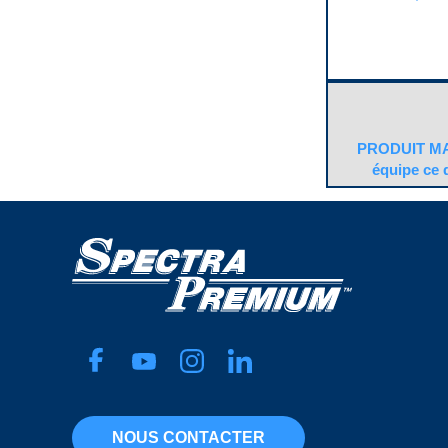
11 mm
Filtre inclus
Largeur
Yes
58 mm
Forme du connecte
Longueur
Trapeze
95 mm
Joint ou joint d’étan
Matériau
inclus
Depth Media
Yes
Type de fixation
Masse négative
Push On
Yes
PRODUIT MA
Code pop.
Pression maximale
A
équipe ce 
75 PSI
Pression minimale
70 PSI
Quantité d’entrée
1
Quantité de bornes
4
Quantité de sortie
1
Quincaillerie de mo
incluse
Yes
Résistance (Ohms) 
3 Ohms
Résistance (Ohms) 
93 Ohms
Sexe du connecteu
NOUS CONTACTER
Male