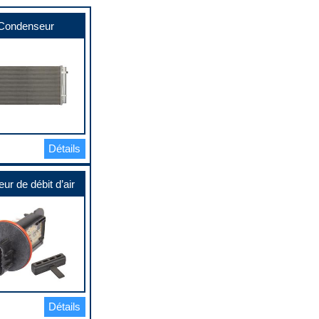
Condenseur
Détails
ur de débit d’air
Détails