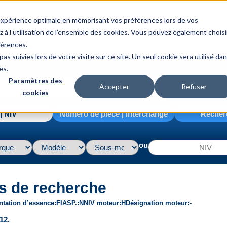
 expérience optimale en mémorisant vos préférences lors de vos
z à l’utilisation de l’ensemble des cookies. Vous pouvez également choisi
férences.
as suivies lors de votre visite sur ce site. Un seul cookie sera utilisé da
es.
Paramètres des
Accepter
Refuser
cookies
| NIV
Numéro de pièce | interchange
Recher
ou
s de recherche
ntation d’essence
FI
ASP.
N
NIV moteur
H
Désignation moteur
-
12.