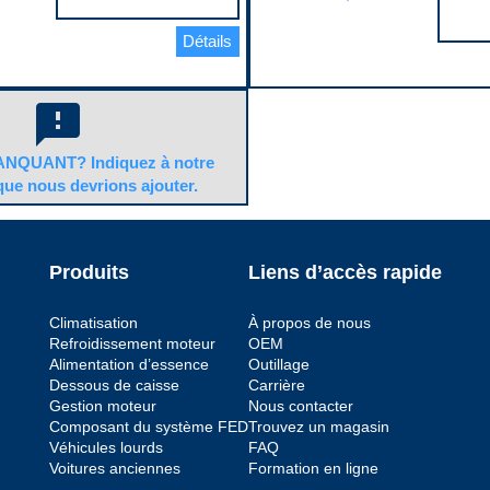
Longueur du boîtier
No
inclus
42 mm
Code pop.
No
Détails
Matériau du boîtier
W
Pression maximale
ur
Metal
123 PSI
Quantité de bornes
Pression minimale
chéité
2
87 PSI
feedback
Quantité de connecteurs
Quantité de bornes
1
2
Quantité de trous de
Quantité de sortie
NQUANT? Indiquez à notre
montage
1
1
que nous devrions ajouter.
Quincaillerie de montage
Sexe du connecteur
incluse
Male
No
Type de borne
Régulateur inclus
Blade
No
Produits
Liens d’accès rapide
Type de borne (mâle/femelle)
Sexe du connecteur
Male
Male
Code pop.
Support de montage inclus
Climatisation
À propos de nous
W
No
Refroidissement moteur
OEM
Type d’entrée
ntage
Strainer
Alimentation d’essence
Outillage
Type de borne
Dessous de caisse
Carrière
Blade
pleine
Gestion moteur
Nous contacter
Type de carburant
Composant du système FED
Trouvez un magasin
Gas
vide
Véhicules lourds
FAQ
Type de sortie
Hose
Voitures anciennes
Formation en ligne
r
Voltage