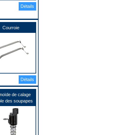
Détails
Courroie
Détails
noïde de calage
ble des soupapes