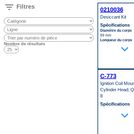
filter_list
Filtres
0210036
Desiccant Kit
Spécifications
Diamètre du corps
89 mm
Longueur du corps
Nombre de résultats
expand_more
203 mm
Code pop.
C
C-773
Ignition Coil Moun
Cylinder Head; Q
8
Spécifications
Fil de bobine inclus
expand_more
No
Hauteur totale
153 mm
Quantité de bornes
2