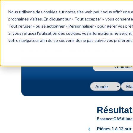
menu
Nous utilisons des cookies sur notre site web pour vous offrir une
Menu
prochaines visites. En cliquant sur « Tout accepter », vous consente
Tout refuser » ou sélectionner « Personnaliser » pour gérer vos pré
Si vous refusez l'utilisation des cookies, vos informations ne seront p
votre navigateur afin de se souvenir de ne pas suivre vos préférenc
navigate_next
Accueil
2014 / Hyundai / Genesis / 5.0 R-Spec V8 5.0L
Véhicule 
Résultat
Essence
GAS
Alime
chevron_left
Pièces 1 à 12 sur 