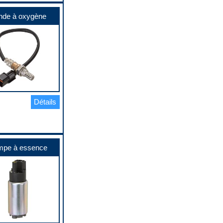
nde à oxygène
Détails
pe à essence