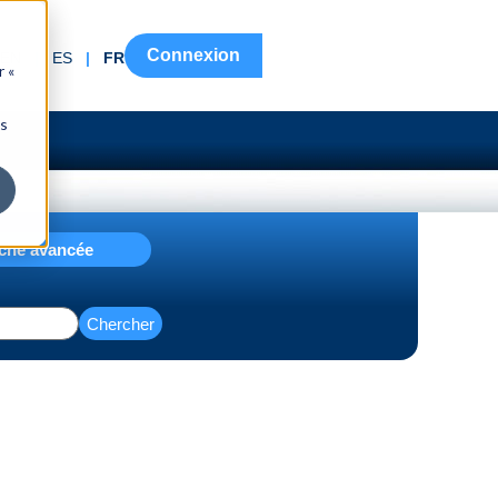
Connexion
EN
|
ES
|
FR
r «
ns
che avancée
Chercher