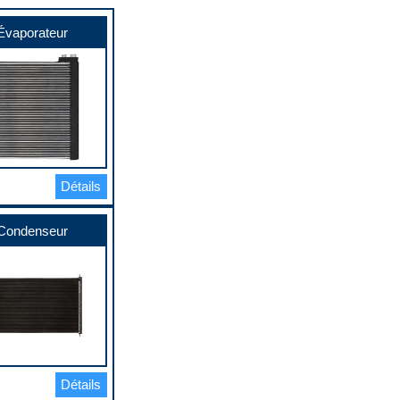
Évaporateur
Détails
Condenseur
Détails