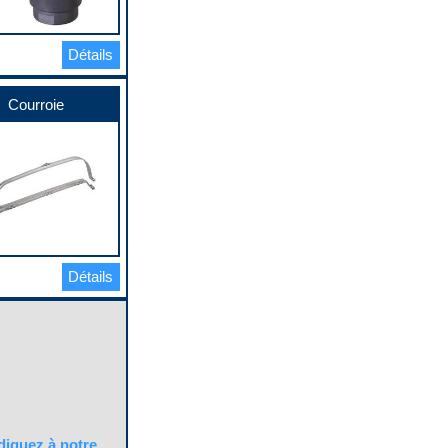
Détails
Courroie
Détails
quez à notre