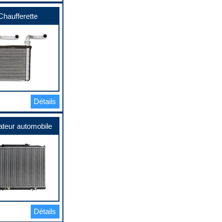
Chaufferette
Détails
ateur automobile
Détails