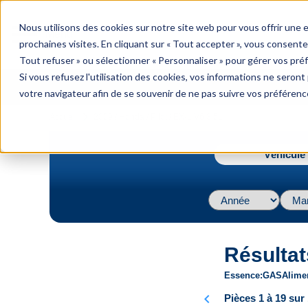
menu
Nous utilisons des cookies sur notre site web pour vous offrir une
Menu
prochaines visites. En cliquant sur « Tout accepter », vous consente
Tout refuser » ou sélectionner « Personnaliser » pour gérer vos pré
Si vous refusez l'utilisation des cookies, vos informations ne seront p
votre navigateur afin de se souvenir de ne pas suivre vos préférenc
navigate_next
Accueil
2009 / Honda / Pilot / EX-L V6 3.5L
Véhicule 
Résultat
Essence
GAS
Alime
chevron_left
Pièces 1 à 19 sur 