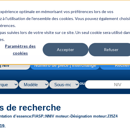
 expérience optimale en mémorisant vos préférences lors de vos
z à l’utilisation de l’ensemble des cookies. Vous pouvez également choisi
férences.
as suivies lors de votre visite sur ce site. Un seul cookie sera utilisé da
es.
Paramètres des
Accepter
Refuser
cookies
| NIV
Numéro de pièce | interchange
Recher
ou
s de recherche
ntation d’essence
FI
ASP.
N
NIV moteur
-
Désignation moteur
J35Z4
19.