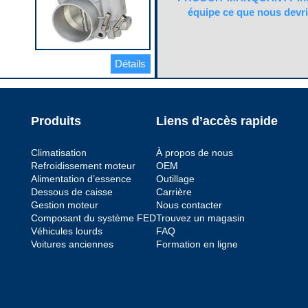
chéité
ur
incluse
équipe ce que nous devri
No
chéité
Code pop.
D
teurs
Détails
r
Produits
Liens d’accès rapide
nt
e
Climatisation
À propos de nous
Refroidissement moteur
OEM
Alimentation d’essence
Outillage
ntage
Dessous de caisse
Carrière
Gestion moteur
Nous contacter
Composant du système FED
Trouvez un magasin
pleine
Véhicules lourds
FAQ
Voitures anciennes
Formation en ligne
vide
r