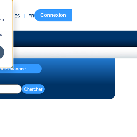
Connexion
EN
|
ES
|
FR
r «
ns
che avancée
Chercher