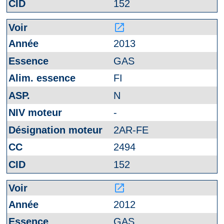
152
launch
2013
GAS
FI
N
-
2AR-FE
2494
152
launch
2012
GAS