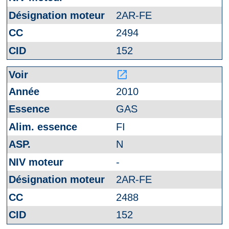
2AR-FE
2494
152
launch
2010
GAS
FI
N
-
2AR-FE
2488
152