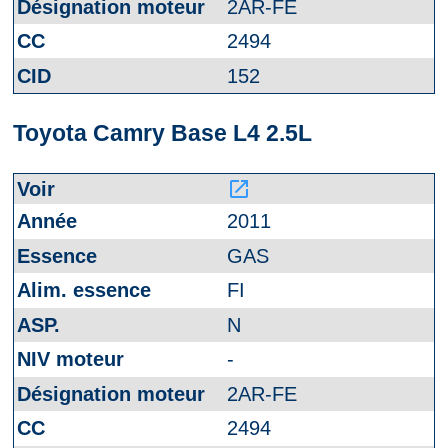
2AR-FE
2494
152
Toyota Camry Base L4 2.5L
launch
2011
GAS
FI
N
-
2AR-FE
2494