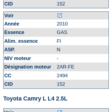
152
launch
2010
GAS
FI
N
-
2AR-FE
2494
152
Toyota Camry L L4 2.5L