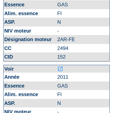
GAS
FI
N
-
2AR-FE
2494
152
launch
2011
GAS
FI
N
-