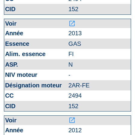
152
launch
2013
GAS
FI
N
-
2AR-FE
2494
152
launch
2012