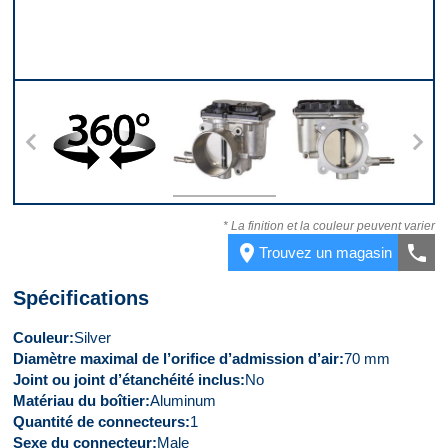
s
360
Dessus
Derrière
D
* La finition et la couleur peuvent varier
place
call
Trouvez un magasin
Spécifications
Couleur
Silver
Diamètre maximal de l’orifice d’admission d’air
70 mm
Joint ou joint d’étanchéité inclus
No
Matériau du boîtier
Aluminum
Quantité de connecteurs
1
Sexe du connecteur
Male