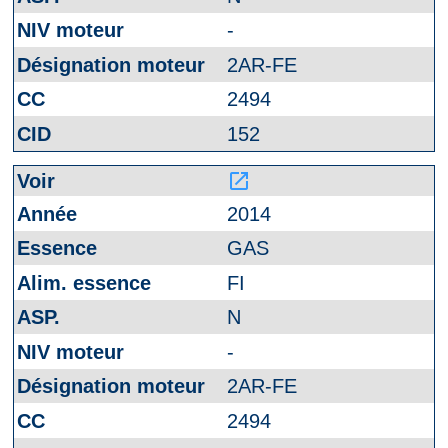
-
2AR-FE
2494
152
launch
2014
GAS
FI
N
-
2AR-FE
2494