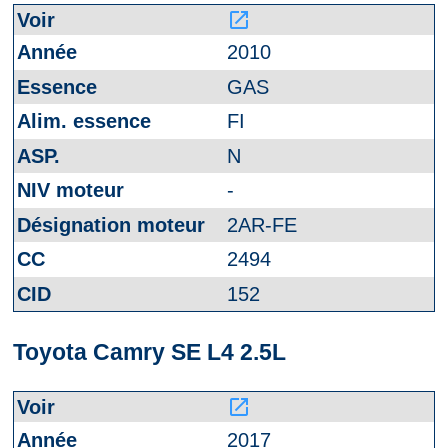
launch
2010
GAS
FI
N
-
2AR-FE
2494
152
Toyota Camry SE L4 2.5L
launch
2017