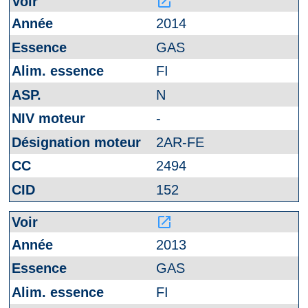
launch
2014
GAS
FI
N
-
2AR-FE
2494
152
launch
2013
GAS
FI