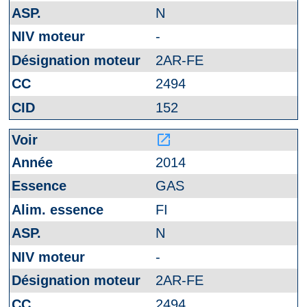
N
-
2AR-FE
2494
152
launch
2014
GAS
FI
N
-
2AR-FE
2494