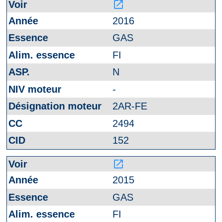
launch
2016
GAS
FI
N
-
2AR-FE
2494
152
launch
2015
GAS
FI