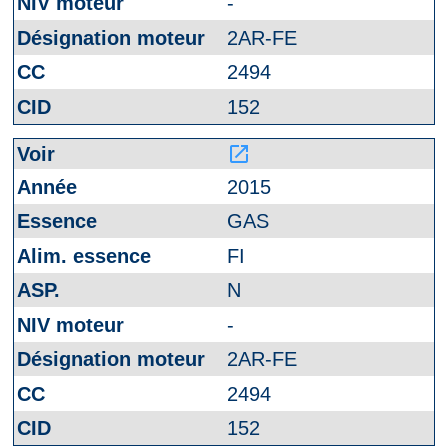
-
2AR-FE
2494
152
launch
2015
GAS
FI
N
-
2AR-FE
2494
152