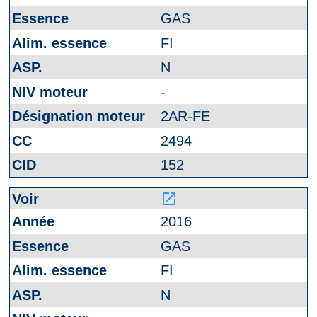
GAS
FI
N
-
2AR-FE
2494
152
launch
2016
GAS
FI
N