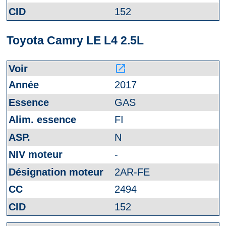
152
Toyota Camry LE L4 2.5L
launch
2017
GAS
FI
N
-
2AR-FE
2494
152