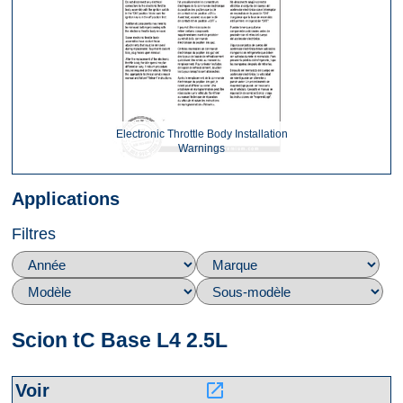
Electronic Throttle Body Installation
Warnings
Applications
Filtres
Scion tC Base L4 2.5L
launch