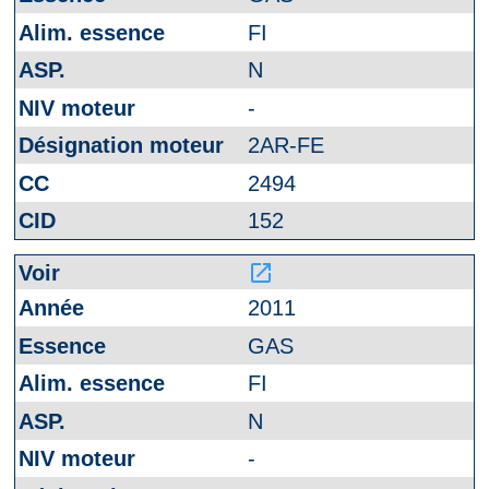
FI
N
-
2AR-FE
2494
152
launch
2011
GAS
FI
N
-