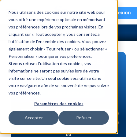
menu
Nous utilisons des cookies sur notre site web pour
Connexion
vous offrir une expérience optimale en mémorisant
vos préférences lors de vos prochaines visites. En
cliquant sur « Tout accepter », vous consentez à
l’utilisation de l’ensemble des cookies. Vous pouvez
également choisir « Tout refuser » ou sélectionner «
Personnaliser » pour gérer vos préférences.
RECHERCHE DE PIÈCES
Si vous refusez l'utilisation des cookies, vos
informations ne seront pas suivies lors de votre
Véhicule | NIV
visite sur ce site. Un seul cookie sera utilisé dans
Numéro de pièce | interchange
votre navigateur afin de se souvenir de ne pas suivre
vos préférences.
Recherche avancée
Paramètres des cookies
Accepter
Refuser
ou