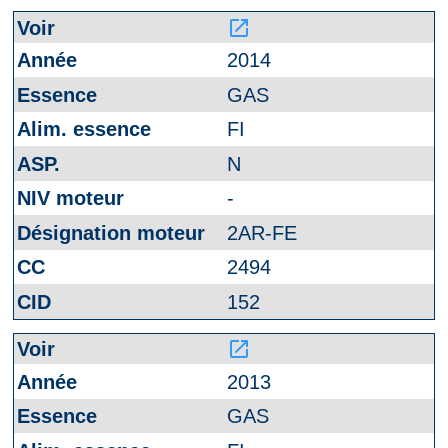
launch
2014
GAS
FI
N
-
2AR-FE
2494
152
launch
2013
GAS