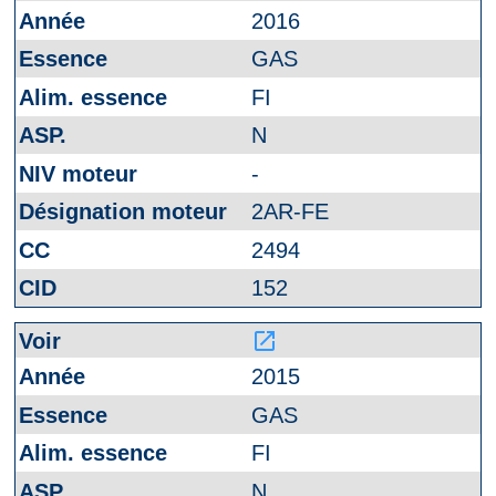
2016
GAS
FI
N
-
2AR-FE
2494
152
launch
2015
GAS
FI
N