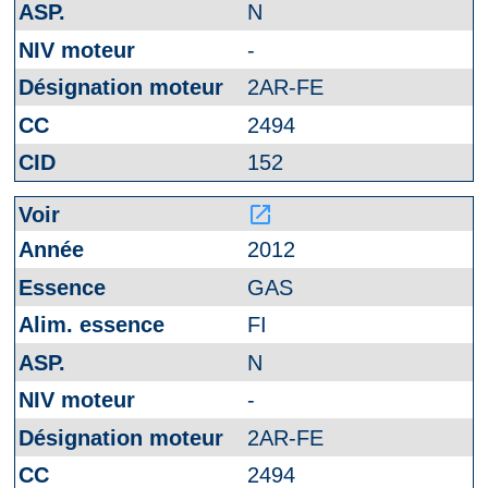
N
-
2AR-FE
2494
152
launch
2012
GAS
FI
N
-
2AR-FE
2494