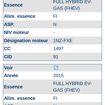
FULL HYBRID EV-
GAS (FHEV)
FI
N
-
1NZ-FXE
1497
91
launch
2015
FULL HYBRID EV-
GAS (FHEV)
FI