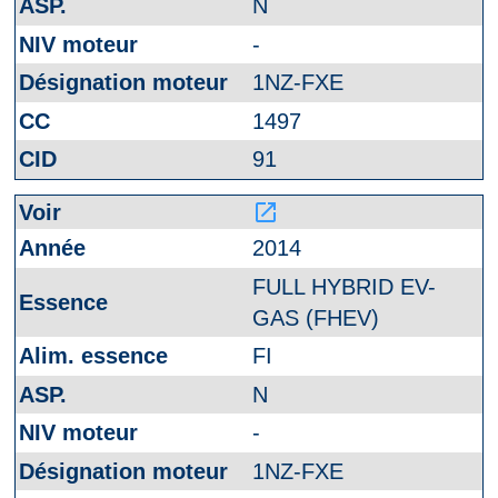
N
-
1NZ-FXE
1497
91
launch
2014
FULL HYBRID EV-
GAS (FHEV)
FI
N
-
1NZ-FXE