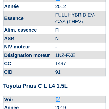
2012
FULL HYBRID EV-
GAS (FHEV)
FI
N
-
1NZ-FXE
1497
91
Toyota Prius C L L4 1.5L
launch
2019