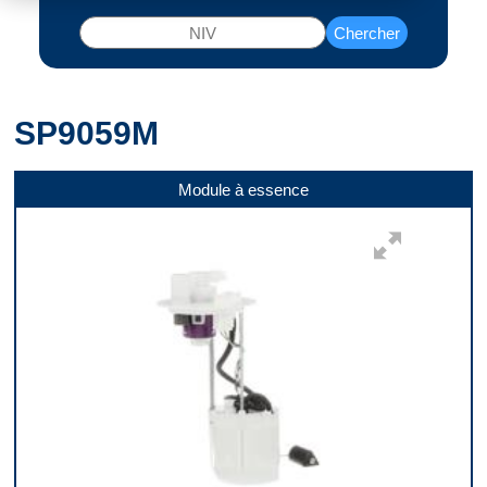
Chercher
SP9059M
Module à essence