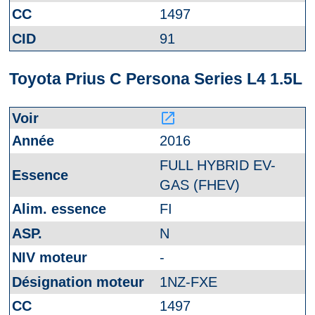
1497
91
Toyota Prius C Persona Series L4 1.5L
launch
2016
FULL HYBRID EV-
GAS (FHEV)
FI
N
-
1NZ-FXE
1497