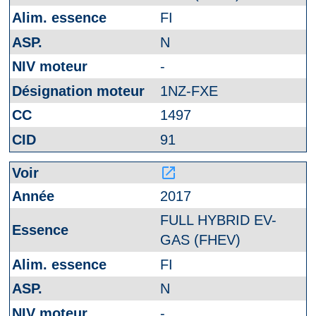
FI
N
-
1NZ-FXE
1497
91
launch
2017
FULL HYBRID EV-
GAS (FHEV)
FI
N
-