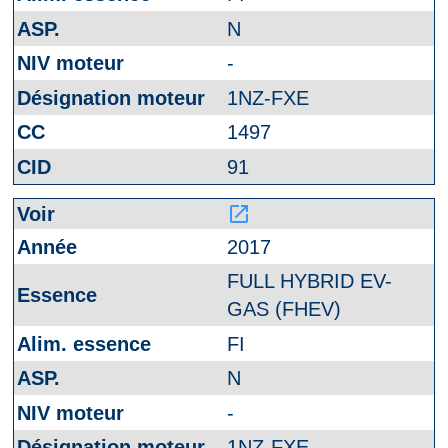
N
-
1NZ-FXE
1497
91
launch
2017
FULL HYBRID EV-
GAS (FHEV)
FI
N
-
1NZ-FXE