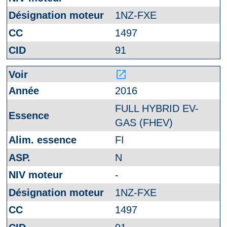
1NZ-FXE
1497
91
launch
2016
FULL HYBRID EV-
GAS (FHEV)
FI
N
-
1NZ-FXE
1497