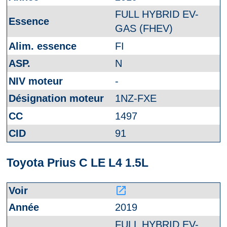
FULL HYBRID EV-
GAS (FHEV)
FI
N
-
1NZ-FXE
1497
91
Toyota Prius C LE L4 1.5L
launch
2019
FULL HYBRID EV-