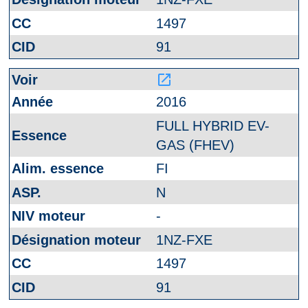
1497
91
launch
2016
FULL HYBRID EV-
GAS (FHEV)
FI
N
-
1NZ-FXE
1497
91