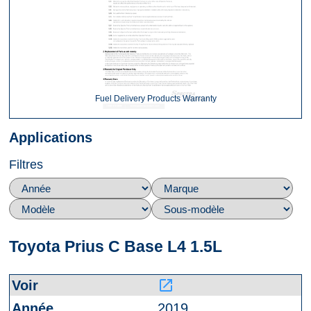
Fuel Delivery Products Warranty
Applications
Filtres
Toyota Prius C Base L4 1.5L
launch
2019