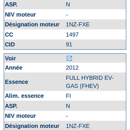
N
-
1NZ-FXE
1497
91
launch
2012
FULL HYBRID EV-
GAS (FHEV)
FI
N
-
1NZ-FXE