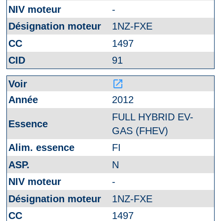
-
1NZ-FXE
1497
91
launch
2012
FULL HYBRID EV-
GAS (FHEV)
FI
N
-
1NZ-FXE
1497