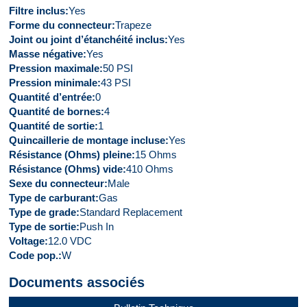
Filtre inclus
Yes
Forme du connecteur
Trapeze
Joint ou joint d’étanchéité inclus
Yes
Masse négative
Yes
Pression maximale
50 PSI
Pression minimale
43 PSI
Quantité d’entrée
0
Quantité de bornes
4
Quantité de sortie
1
Quincaillerie de montage incluse
Yes
Résistance (Ohms) pleine
15 Ohms
Résistance (Ohms) vide
410 Ohms
Sexe du connecteur
Male
Type de carburant
Gas
Type de grade
Standard Replacement
Type de sortie
Push In
Voltage
12.0 VDC
Code pop.
W
Documents associés