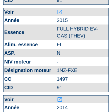
91
launch
2015
FULL HYBRID EV-
GAS (FHEV)
FI
N
-
1NZ-FXE
1497
91
launch
2014