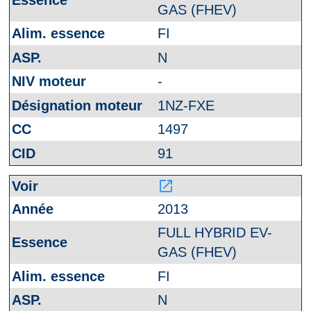
GAS (FHEV)
FI
N
-
1NZ-FXE
1497
91
launch
2013
FULL HYBRID EV-
GAS (FHEV)
FI
N