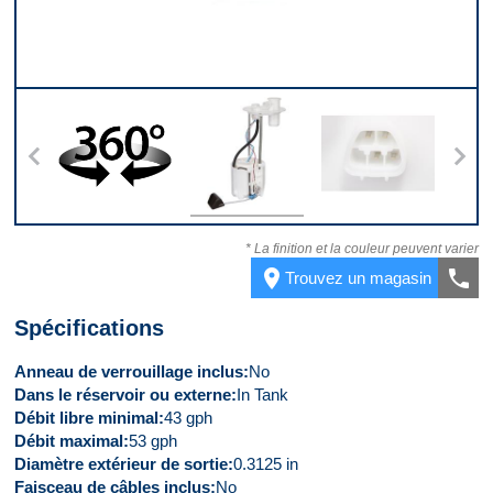
10
360
Dessus
Connecteur
* La finition et la couleur peuvent varier
place
call
Trouvez un magasin
Spécifications
Anneau de verrouillage inclus
No
Dans le réservoir ou externe
In Tank
Débit libre minimal
43 gph
Débit maximal
53 gph
Diamètre extérieur de sortie
0.3125 in
Faisceau de câbles inclus
No