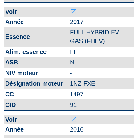
launch
2017
FULL HYBRID EV-
GAS (FHEV)
FI
N
-
1NZ-FXE
1497
91
launch
2016