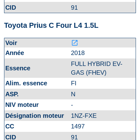
91
Toyota Prius C Four L4 1.5L
launch
2018
FULL HYBRID EV-
GAS (FHEV)
FI
N
-
1NZ-FXE
1497
91