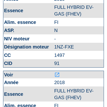
FULL HYBRID EV-
GAS (FHEV)
FI
N
-
1NZ-FXE
1497
91
launch
2018
FULL HYBRID EV-
GAS (FHEV)
FI