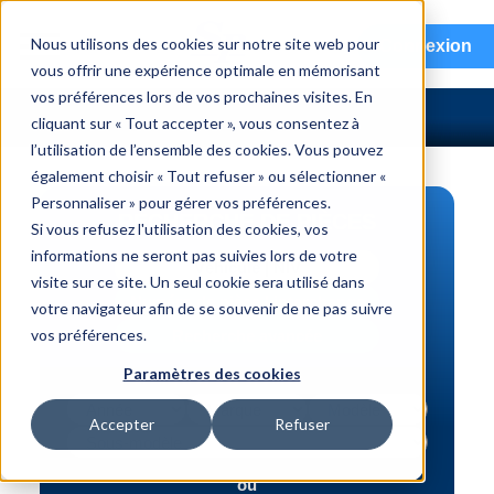
menu
Nous utilisons des cookies sur notre site web pour
Connexion
vous offrir une expérience optimale en mémorisant
vos préférences lors de vos prochaines visites. En
cliquant sur « Tout accepter », vous consentez à
l’utilisation de l’ensemble des cookies. Vous pouvez
également choisir « Tout refuser » ou sélectionner «
Personnaliser » pour gérer vos préférences.
RECHERCHE DE PIÈCES
Si vous refusez l'utilisation des cookies, vos
informations ne seront pas suivies lors de votre
Véhicule | NIV
visite sur ce site. Un seul cookie sera utilisé dans
Numéro de pièce | interchange
votre navigateur afin de se souvenir de ne pas suivre
vos préférences.
Recherche avancée
Paramètres des cookies
Accepter
Refuser
ou