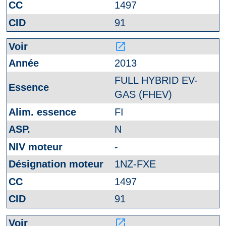
1497
91
launch
2013
FULL HYBRID EV-
GAS (FHEV)
FI
N
-
1NZ-FXE
1497
91
launch