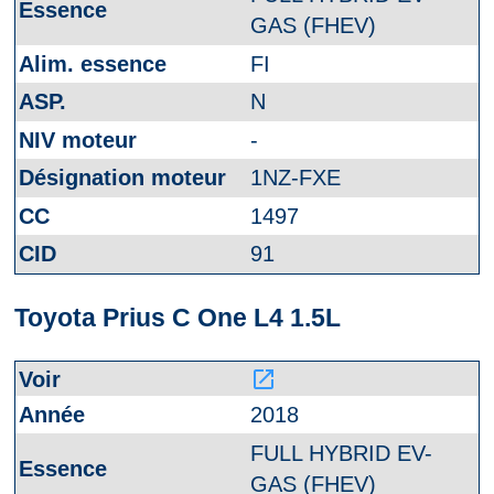
GAS (FHEV)
FI
N
-
1NZ-FXE
1497
91
Toyota Prius C One L4 1.5L
launch
2018
FULL HYBRID EV-
GAS (FHEV)