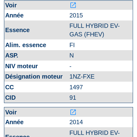
launch
2015
FULL HYBRID EV-
GAS (FHEV)
FI
N
-
1NZ-FXE
1497
91
launch
2014
FULL HYBRID EV-