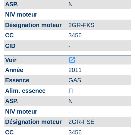
N
-
2GR-FKS
3456
-
launch
2011
GAS
FI
N
-
2GR-FSE
3456