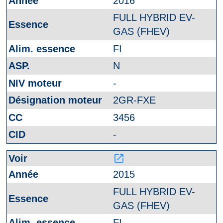
2016
FULL HYBRID EV-
GAS (FHEV)
FI
N
-
2GR-FXE
3456
-
launch
2015
FULL HYBRID EV-
GAS (FHEV)
FI