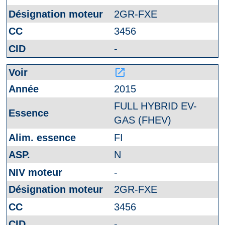
2GR-FXE
3456
-
launch
2015
FULL HYBRID EV-
GAS (FHEV)
FI
N
-
2GR-FXE
3456
-