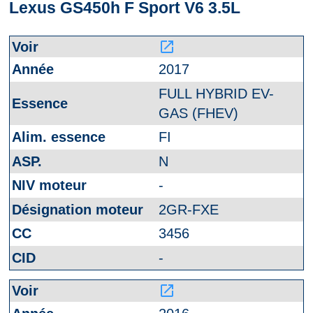
Lexus GS450h F Sport V6 3.5L
launch
2017
FULL HYBRID EV-
GAS (FHEV)
FI
N
-
2GR-FXE
3456
-
launch