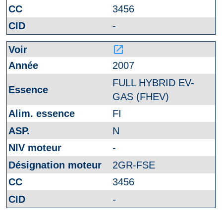
3456
-
launch
2007
FULL HYBRID EV-
GAS (FHEV)
FI
N
-
2GR-FSE
3456
-