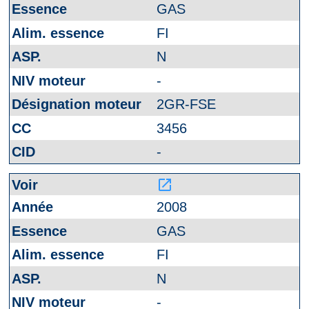
GAS
FI
N
-
2GR-FSE
3456
-
launch
2008
GAS
FI
N
-