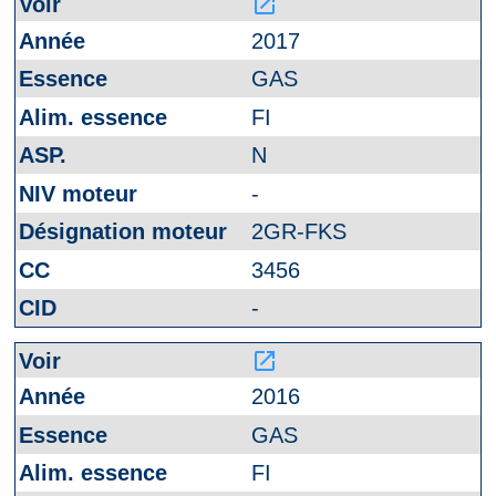
launch
2017
GAS
FI
N
-
2GR-FKS
3456
-
launch
2016
GAS
FI