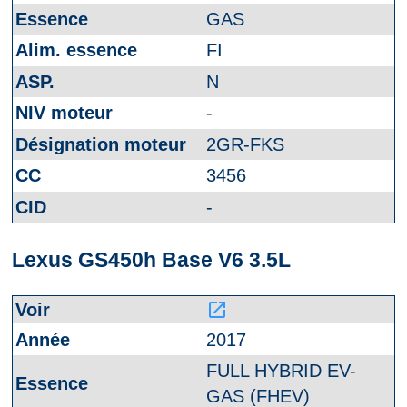
GAS
FI
N
-
2GR-FKS
3456
-
Lexus GS450h Base V6 3.5L
launch
2017
FULL HYBRID EV-
GAS (FHEV)