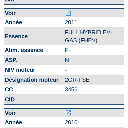
launch
2011
FULL HYBRID EV-
GAS (FHEV)
FI
N
-
2GR-FSE
3456
-
launch
2010