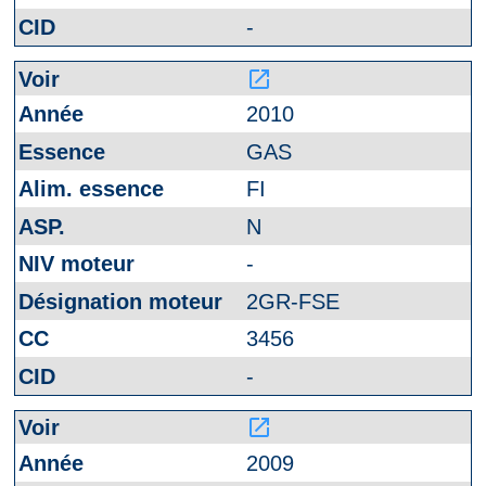
-
launch
2010
GAS
FI
N
-
2GR-FSE
3456
-
launch
2009