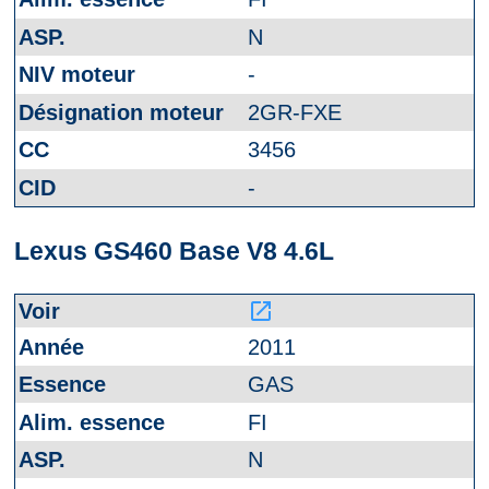
N
-
2GR-FXE
3456
-
Lexus GS460 Base V8 4.6L
launch
2011
GAS
FI
N