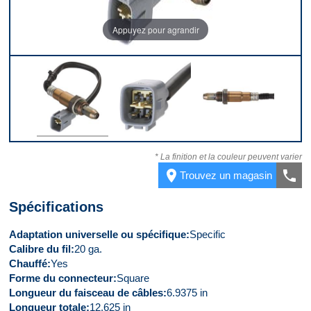
Appuyez pour agrandir
Dessus
Connecteur
Côté
* La finition et la couleur peuvent varier
place
call
Trouvez un magasin
Spécifications
Adaptation universelle ou spécifique
Specific
Calibre du fil
20 ga.
Chauffé
Yes
Forme du connecteur
Square
Longueur du faisceau de câbles
6.9375 in
Longueur totale
12.625 in