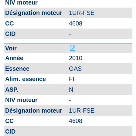
-
1UR-FSE
4608
-
launch
2010
GAS
FI
N
-
1UR-FSE
4608
-