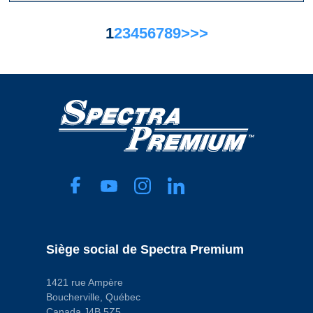
1
2
3
4
5
6
7
8
9
>
>>
Siège social de Spectra Premium
1421 rue Ampère
Boucherville, Québec
Canada J4B 5Z5