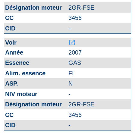
2GR-FSE
3456
-
launch
2007
GAS
FI
N
-
2GR-FSE
3456
-