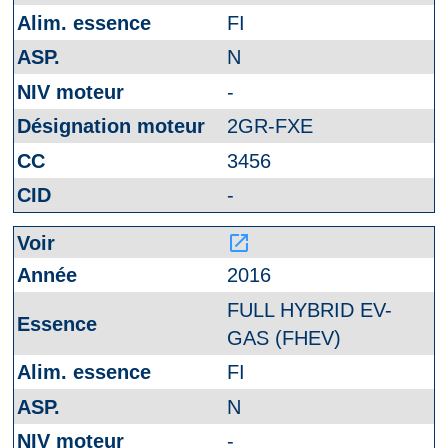
FI
N
-
2GR-FXE
3456
-
launch
2016
FULL HYBRID EV-
GAS (FHEV)
FI
N
-