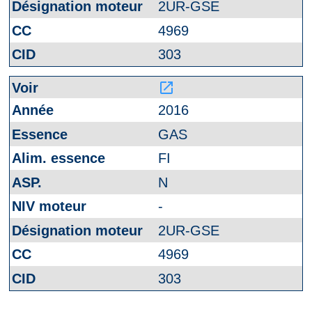
2UR-GSE
4969
303
launch
2016
GAS
FI
N
-
2UR-GSE
4969
303