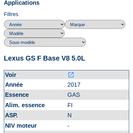
Applications
Filtres
Lexus GS F Base V8 5.0L
launch
2017
GAS
FI
N
-