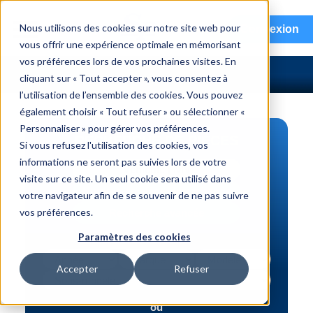
menu
Nous utilisons des cookies sur notre site web pour
Connexion
vous offrir une expérience optimale en mémorisant
vos préférences lors de vos prochaines visites. En
cliquant sur « Tout accepter », vous consentez à
l’utilisation de l’ensemble des cookies. Vous pouvez
également choisir « Tout refuser » ou sélectionner «
Personnaliser » pour gérer vos préférences.
RECHERCHE DE PIÈCES
Si vous refusez l'utilisation des cookies, vos
informations ne seront pas suivies lors de votre
Véhicule | NIV
visite sur ce site. Un seul cookie sera utilisé dans
Numéro de pièce | interchange
votre navigateur afin de se souvenir de ne pas suivre
vos préférences.
Recherche avancée
Paramètres des cookies
Accepter
Refuser
ou