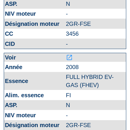
N
-
2GR-FSE
3456
-
launch
2008
FULL HYBRID EV-
GAS (FHEV)
FI
N
-
2GR-FSE