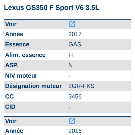
Lexus GS350 F Sport V6 3.5L
launch
2017
GAS
FI
N
-
2GR-FKS
3456
-
launch
2016