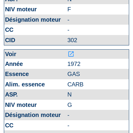
F
-
-
302
launch
1972
GAS
CARB
N
G
-
-