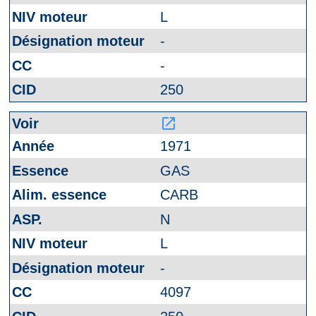
L
-
-
250
launch
1971
GAS
CARB
N
L
-
4097