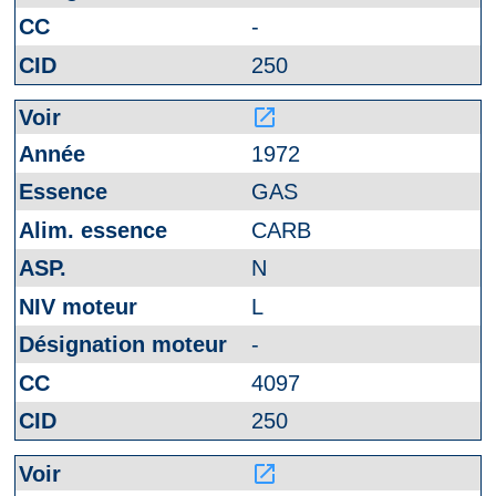
-
250
launch
1972
GAS
CARB
N
L
-
4097
250
launch