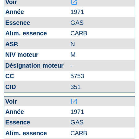
launch
1971
GAS
CARB
N
M
-
5753
351
launch
1971
GAS
CARB