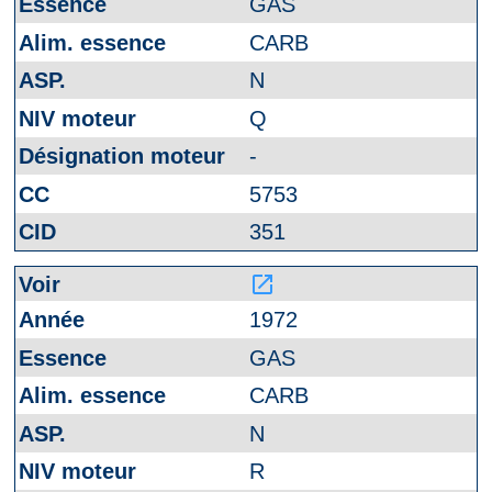
GAS
CARB
N
Q
-
5753
351
launch
1972
GAS
CARB
N
R