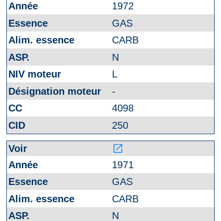
1972
GAS
CARB
N
L
-
4098
250
launch
1971
GAS
CARB
N