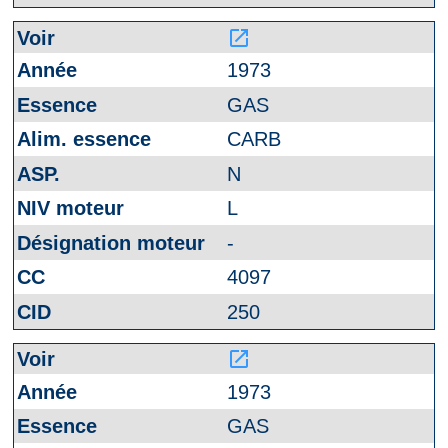
launch
1973
GAS
CARB
N
L
-
4097
250
launch
1973
GAS