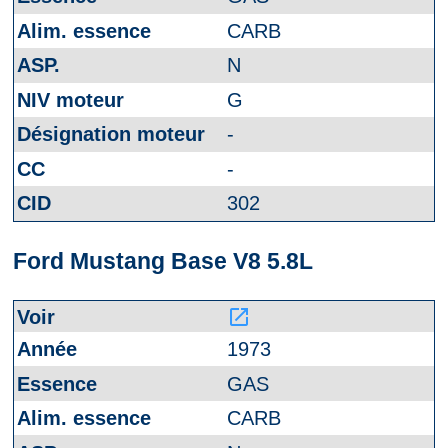
CARB
N
G
-
-
302
Ford Mustang Base V8 5.8L
launch
1973
GAS
CARB