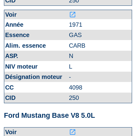
250
launch
1971
GAS
CARB
N
L
-
4098
250
Ford Mustang Base V8 5.0L
launch