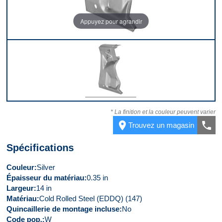
Appuyez pour agrandir
Dessus
* La finition et la couleur peuvent varier
place
call
Trouvez un magasin
Spécifications
Couleur
Silver
Épaisseur du matériau
0.35 in
Largeur
14 in
Matériau
Cold Rolled Steel (EDDQ) (147)
Quincaillerie de montage incluse
No
Code pop.
W