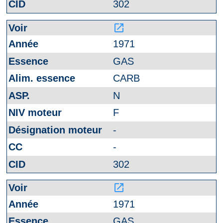
302
launch
1971
GAS
CARB
N
F
-
-
302
launch
1971
GAS