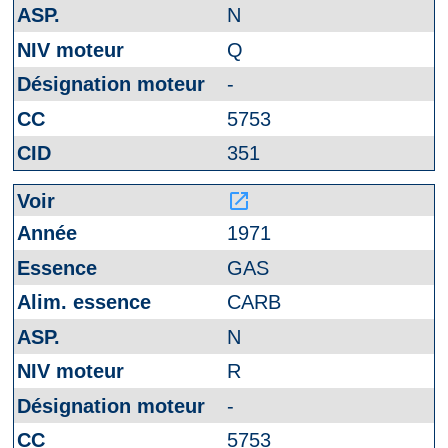
N
Q
-
5753
351
launch
1971
GAS
CARB
N
R
-
5753