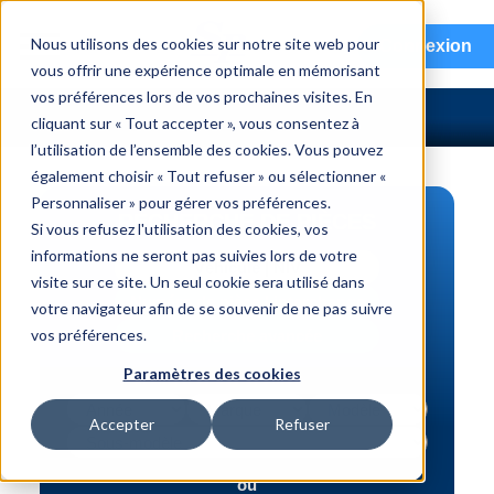
menu
Nous utilisons des cookies sur notre site web pour
Connexion
vous offrir une expérience optimale en mémorisant
vos préférences lors de vos prochaines visites. En
cliquant sur « Tout accepter », vous consentez à
l’utilisation de l’ensemble des cookies. Vous pouvez
également choisir « Tout refuser » ou sélectionner «
Personnaliser » pour gérer vos préférences.
RECHERCHE DE PIÈCES
Si vous refusez l'utilisation des cookies, vos
informations ne seront pas suivies lors de votre
Véhicule | NIV
visite sur ce site. Un seul cookie sera utilisé dans
Numéro de pièce | interchange
votre navigateur afin de se souvenir de ne pas suivre
vos préférences.
Recherche avancée
Paramètres des cookies
Accepter
Refuser
ou