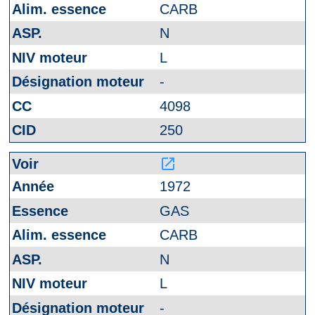
CARB
N
L
-
4098
250
launch
1972
GAS
CARB
N
L
-