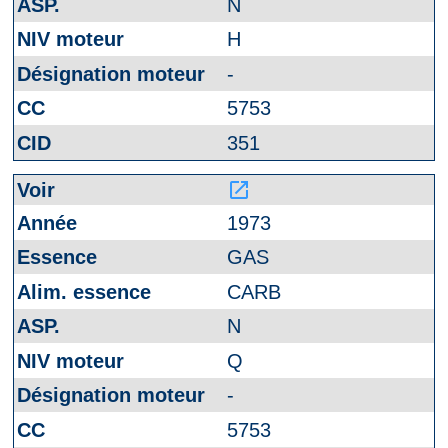
N
H
-
5753
351
launch
1973
GAS
CARB
N
Q
-
5753