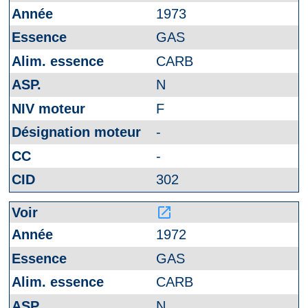
1973
GAS
CARB
N
F
-
-
302
launch
1972
GAS
CARB
N