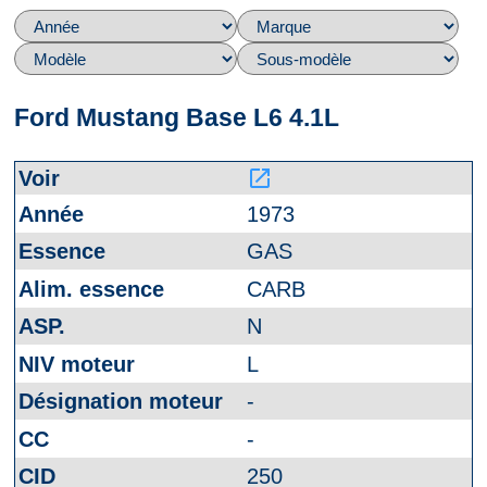
Ford Mustang Base L6 4.1L
launch
1973
GAS
CARB
N
L
-
-
250