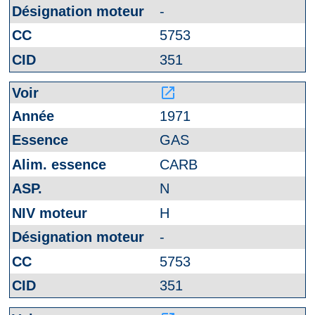
-
5753
351
launch
1971
GAS
CARB
N
H
-
5753
351