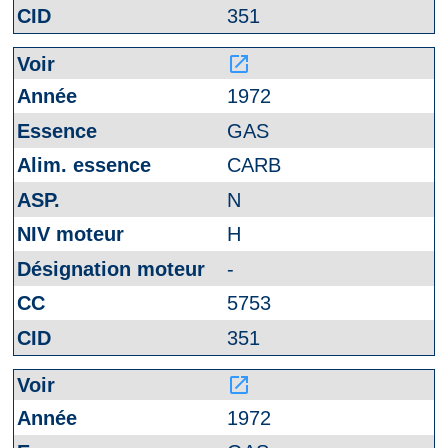
351
launch
1972
GAS
CARB
N
H
-
5753
351
launch
1972