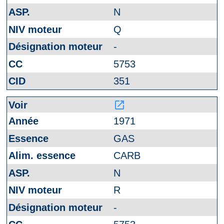
N
Q
-
5753
351
launch
1971
GAS
CARB
N
R
-