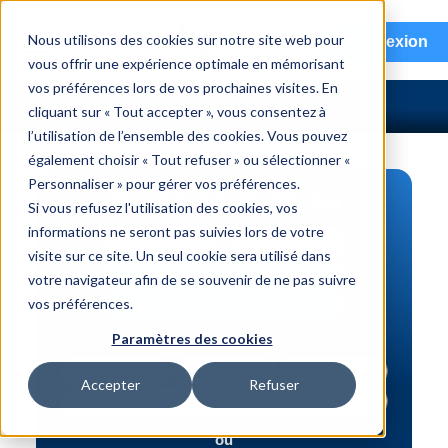
menu
Nous utilisons des cookies sur notre site web pour
Connexion
vous offrir une expérience optimale en mémorisant
vos préférences lors de vos prochaines visites. En
cliquant sur « Tout accepter », vous consentez à
l’utilisation de l’ensemble des cookies. Vous pouvez
également choisir « Tout refuser » ou sélectionner «
Personnaliser » pour gérer vos préférences.
RECHERCHE DE PIÈCES
Si vous refusez l'utilisation des cookies, vos
informations ne seront pas suivies lors de votre
Véhicule | NIV
visite sur ce site. Un seul cookie sera utilisé dans
Numéro de pièce | interchange
votre navigateur afin de se souvenir de ne pas suivre
vos préférences.
Recherche avancée
Paramètres des cookies
Accepter
Refuser
ou