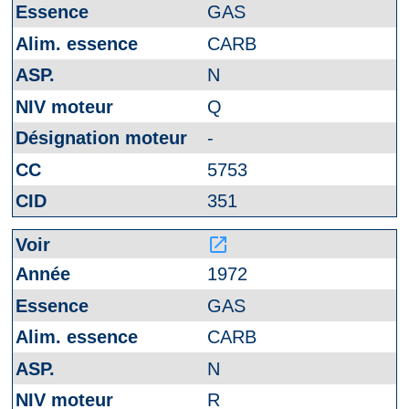
GAS
CARB
N
Q
-
5753
351
launch
1972
GAS
CARB
N
R