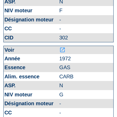
N
F
-
-
302
launch
1972
GAS
CARB
N
G
-
-