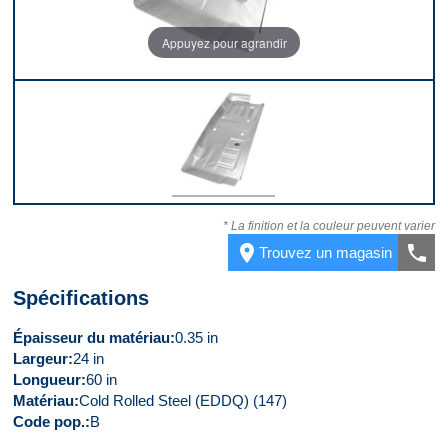
Appuyez pour agrandir
Devant
* La finition et la couleur peuvent varier
place
call
Trouvez un magasin
Spécifications
Épaisseur du matériau
0.35 in
Largeur
24 in
Longueur
60 in
Matériau
Cold Rolled Steel (EDDQ) (147)
Code pop.
B