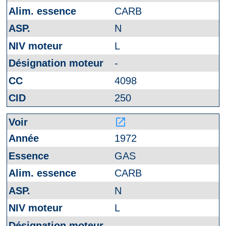
CARB
N
L
-
4098
250
launch
1972
GAS
CARB
N
L
-