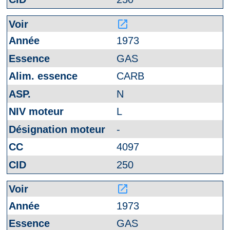
launch
1973
GAS
CARB
N
L
-
4097
250
launch
1973
GAS