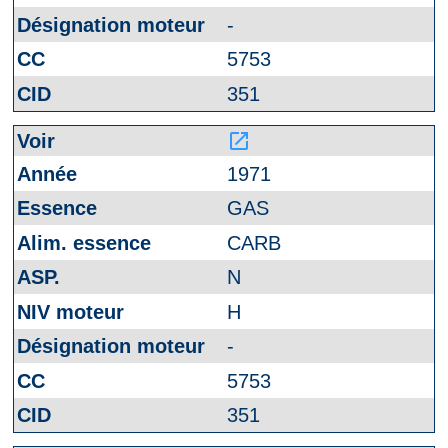
-
5753
351
launch
1971
GAS
CARB
N
H
-
5753
351