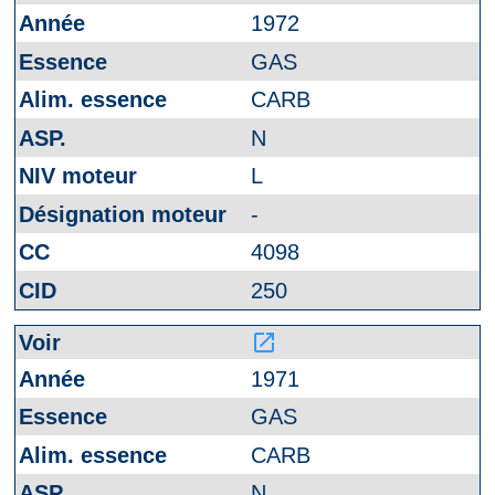
1972
GAS
CARB
N
L
-
4098
250
launch
1971
GAS
CARB
N