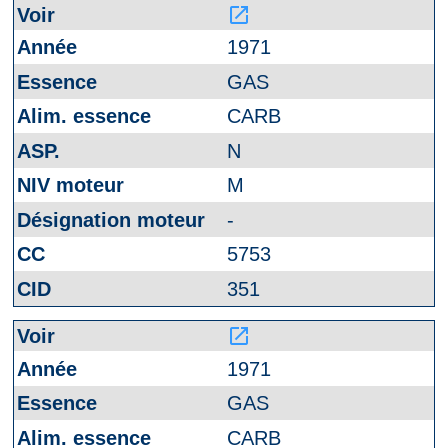
launch
1971
GAS
CARB
N
M
-
5753
351
launch
1971
GAS
CARB