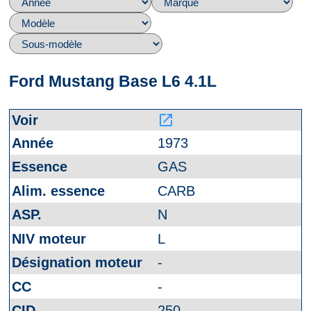
Ford Mustang Base L6 4.1L
launch
1973
GAS
CARB
N
L
-
-
250