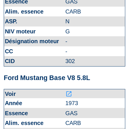
GAS
CARB
N
G
-
-
302
Ford Mustang Base V8 5.8L
launch
1973
GAS
CARB