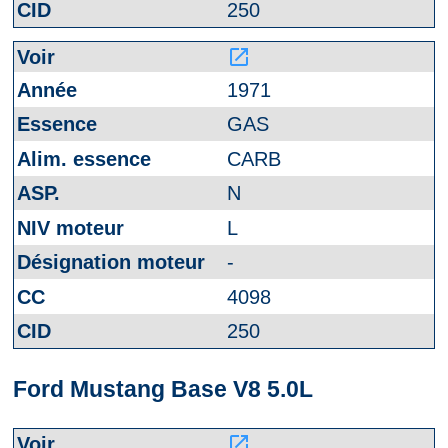
250
launch
1971
GAS
CARB
N
L
-
4098
250
Ford Mustang Base V8 5.0L
launch