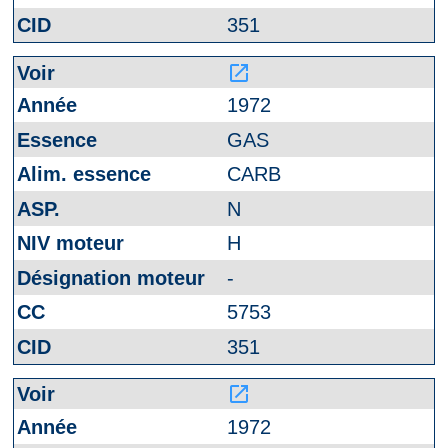
351
launch
1972
GAS
CARB
N
H
-
5753
351
launch
1972