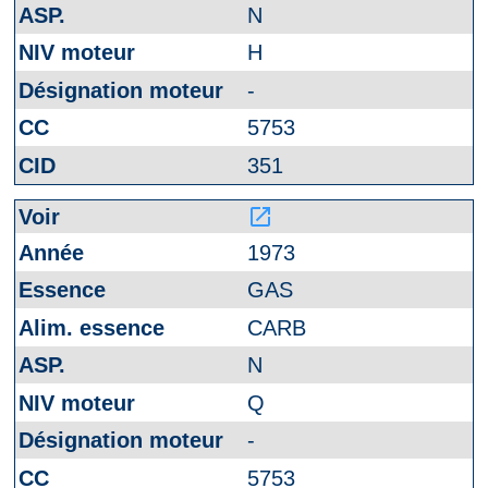
N
H
-
5753
351
launch
1973
GAS
CARB
N
Q
-
5753