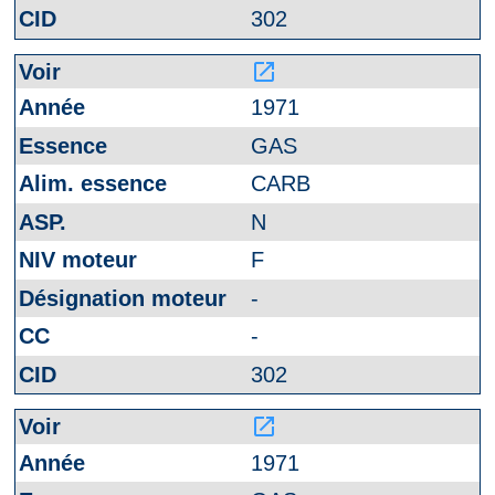
302
launch
1971
GAS
CARB
N
F
-
-
302
launch
1971