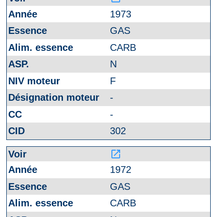
1973
GAS
CARB
N
F
-
-
302
launch
1972
GAS
CARB