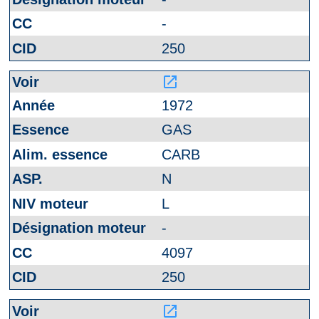
-
250
launch
1972
GAS
CARB
N
L
-
4097
250
launch