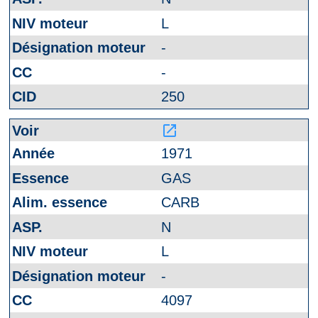
L
-
-
250
launch
1971
GAS
CARB
N
L
-
4097