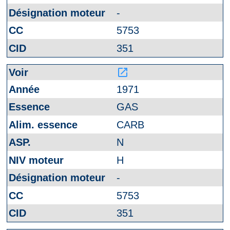
-
5753
351
launch
1971
GAS
CARB
N
H
-
5753
351