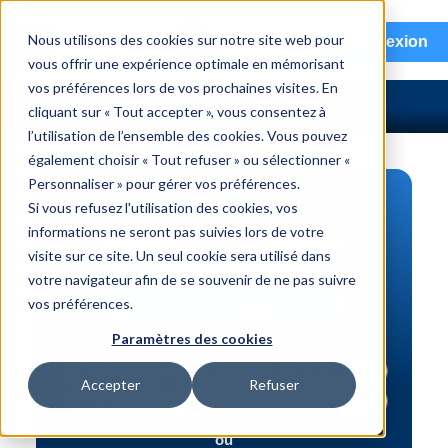
menu
Nous utilisons des cookies sur notre site web pour
Connexion
vous offrir une expérience optimale en mémorisant
vos préférences lors de vos prochaines visites. En
cliquant sur « Tout accepter », vous consentez à
l’utilisation de l’ensemble des cookies. Vous pouvez
également choisir « Tout refuser » ou sélectionner «
Personnaliser » pour gérer vos préférences.
RECHERCHE DE PIÈCES
Si vous refusez l'utilisation des cookies, vos
informations ne seront pas suivies lors de votre
Véhicule | NIV
visite sur ce site. Un seul cookie sera utilisé dans
Numéro de pièce | interchange
votre navigateur afin de se souvenir de ne pas suivre
vos préférences.
Recherche avancée
Paramètres des cookies
Accepter
Refuser
ou