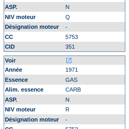
N
Q
-
5753
351
launch
1971
GAS
CARB
N
R
-