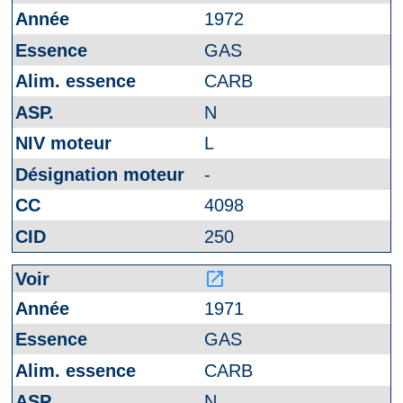
1972
GAS
CARB
N
L
-
4098
250
launch
1971
GAS
CARB
N