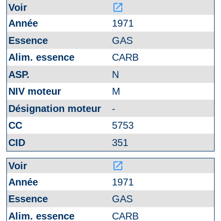
launch
1971
GAS
CARB
N
M
-
5753
351
launch
1971
GAS
CARB