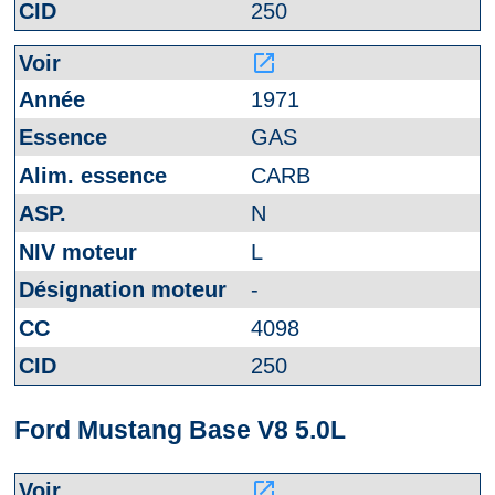
250
launch
1971
GAS
CARB
N
L
-
4098
250
Ford Mustang Base V8 5.0L
launch