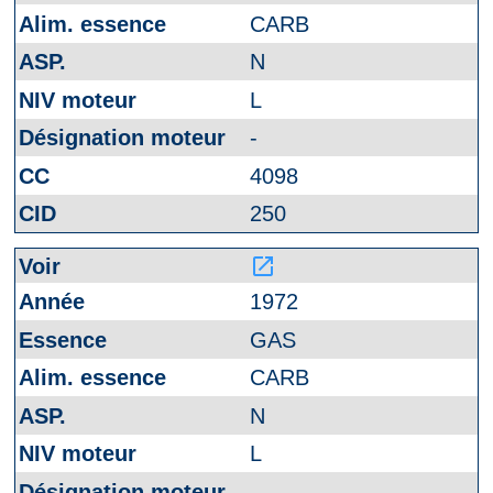
CARB
N
L
-
4098
250
launch
1972
GAS
CARB
N
L
-