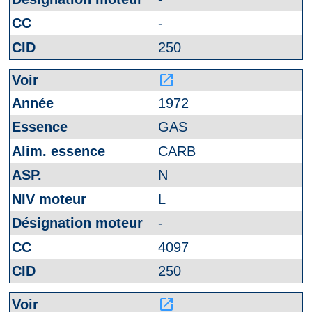
-
250
launch
1972
GAS
CARB
N
L
-
4097
250
launch