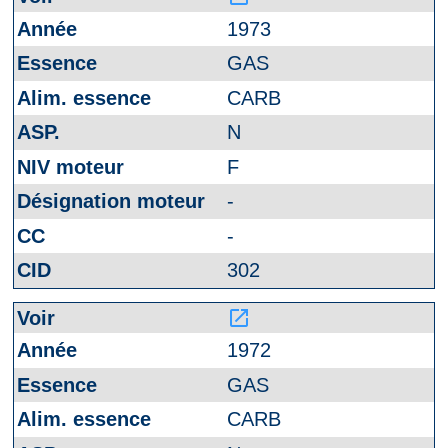
1973
GAS
CARB
N
F
-
-
302
launch
1972
GAS
CARB