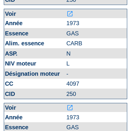
launch
1973
GAS
CARB
N
L
-
4097
250
launch
1973
GAS