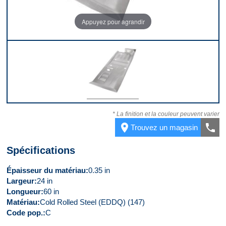
Appuyez pour agrandir
Devant
* La finition et la couleur peuvent varier
place
call
Trouvez un magasin
Spécifications
Épaisseur du matériau
0.35 in
Largeur
24 in
Longueur
60 in
Matériau
Cold Rolled Steel (EDDQ) (147)
Code pop.
C