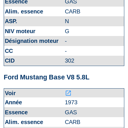
GAS
CARB
N
G
-
-
302
Ford Mustang Base V8 5.8L
launch
1973
GAS
CARB