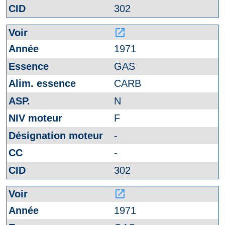
302
launch
1971
GAS
CARB
N
F
-
-
302
launch
1971