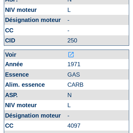
L
-
-
250
launch
1971
GAS
CARB
N
L
-
4097