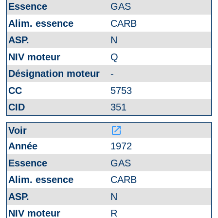
GAS
CARB
N
Q
-
5753
351
launch
1972
GAS
CARB
N
R