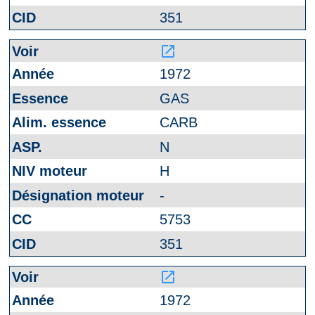
351
launch
1972
GAS
CARB
N
H
-
5753
351
launch
1972