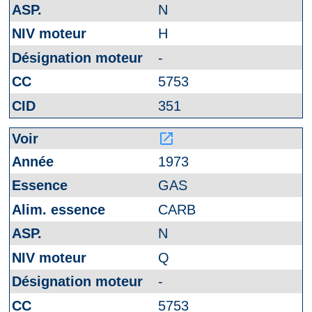
N
H
-
5753
351
launch
1973
GAS
CARB
N
Q
-
5753