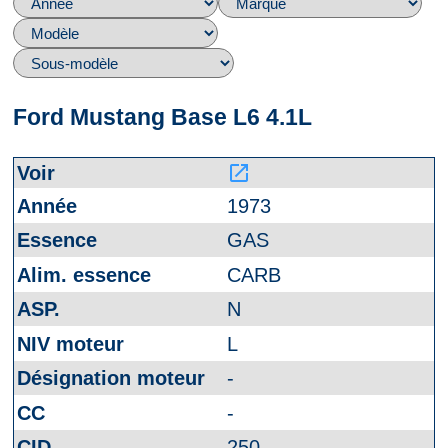
Ford Mustang Base L6 4.1L
launch
1973
GAS
CARB
N
L
-
-
250