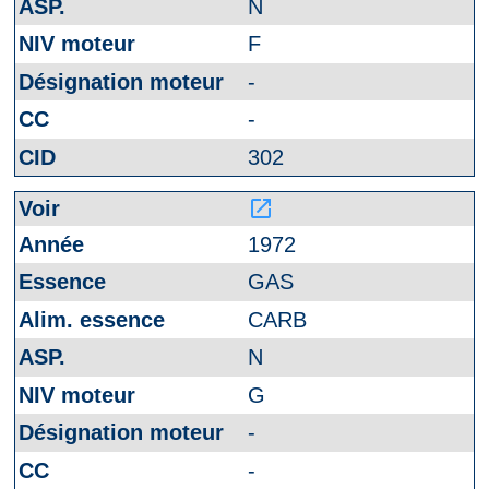
N
F
-
-
302
launch
1972
GAS
CARB
N
G
-
-