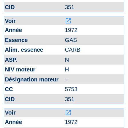
351
launch
1972
GAS
CARB
N
H
-
5753
351
launch
1972