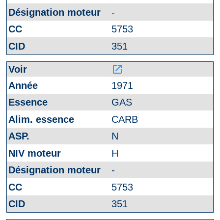
-
5753
351
launch
1971
GAS
CARB
N
H
-
5753
351