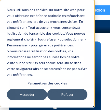
menu
Nous utilisons des cookies sur notre site web pour
Connexion
vous offrir une expérience optimale en mémorisant
vos préférences lors de vos prochaines visites. En
cliquant sur « Tout accepter », vous consentez à
l’utilisation de l’ensemble des cookies. Vous pouvez
également choisir « Tout refuser » ou sélectionner «
Personnaliser » pour gérer vos préférences.
RECHERCHE DE PIÈCES
Si vous refusez l'utilisation des cookies, vos
informations ne seront pas suivies lors de votre
Véhicule | NIV
visite sur ce site. Un seul cookie sera utilisé dans
Numéro de pièce | interchange
votre navigateur afin de se souvenir de ne pas suivre
vos préférences.
Recherche avancée
Paramètres des cookies
Accepter
Refuser
ou