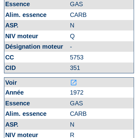
GAS
CARB
N
Q
-
5753
351
launch
1972
GAS
CARB
N
R