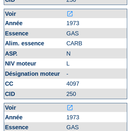
launch
1973
GAS
CARB
N
L
-
4097
250
launch
1973
GAS