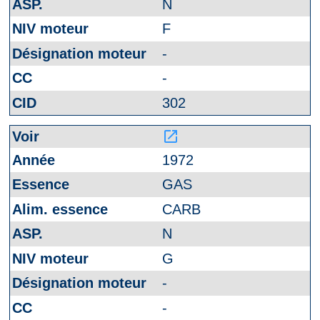
N
F
-
-
302
launch
1972
GAS
CARB
N
G
-
-