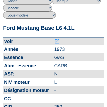
Ford Mustang Base L6 4.1L
launch
1973
GAS
CARB
N
L
-
-
250