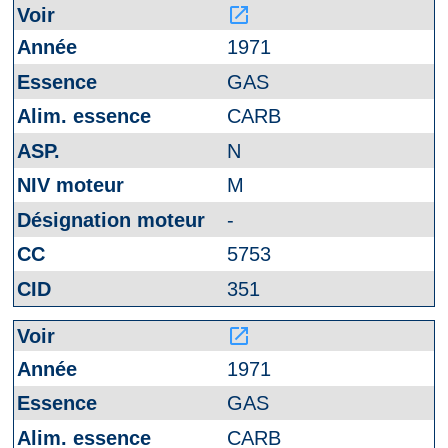
launch
1971
GAS
CARB
N
M
-
5753
351
launch
1971
GAS
CARB