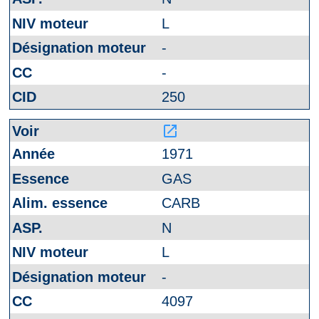
L
-
-
250
launch
1971
GAS
CARB
N
L
-
4097