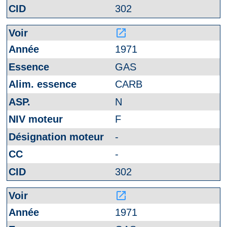
302
launch
1971
GAS
CARB
N
F
-
-
302
launch
1971