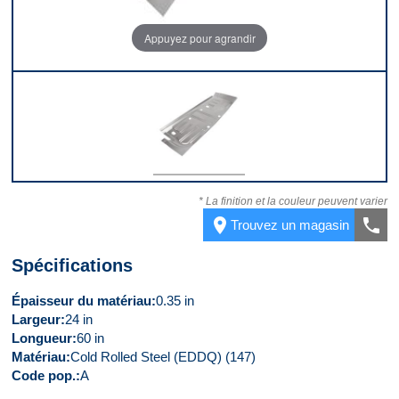
Appuyez pour agrandir
Devant
* La finition et la couleur peuvent varier
place
call
Trouvez un magasin
Spécifications
Épaisseur du matériau
0.35 in
Largeur
24 in
Longueur
60 in
Matériau
Cold Rolled Steel (EDDQ) (147)
Code pop.
A