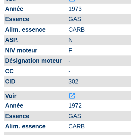
1973
GAS
CARB
N
F
-
-
302
launch
1972
GAS
CARB