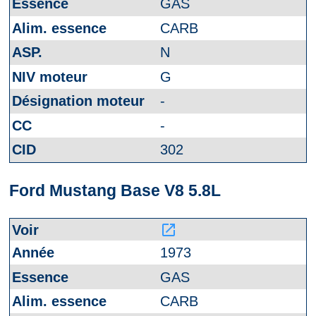
GAS
CARB
N
G
-
-
302
Ford Mustang Base V8 5.8L
launch
1973
GAS
CARB