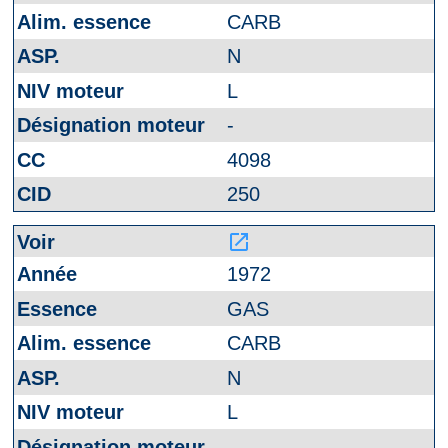
CARB
N
L
-
4098
250
launch
1972
GAS
CARB
N
L
-