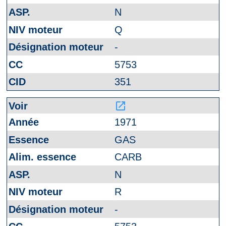
N
Q
-
5753
351
launch
1971
GAS
CARB
N
R
-