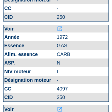
-
250
launch
1972
GAS
CARB
N
L
-
4097
250
launch