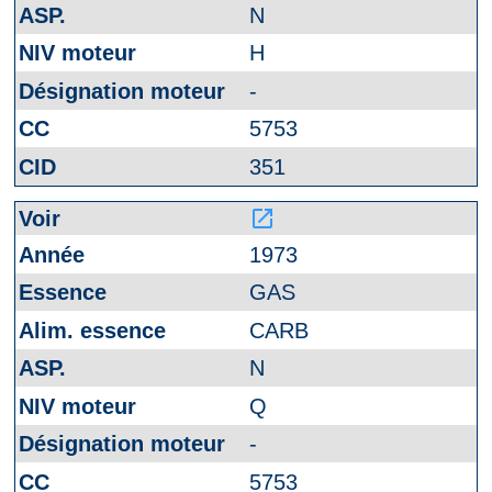
N
H
-
5753
351
launch
1973
GAS
CARB
N
Q
-
5753