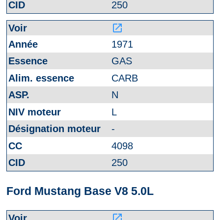
250
launch
1971
GAS
CARB
N
L
-
4098
250
Ford Mustang Base V8 5.0L
launch