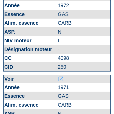
1972
GAS
CARB
N
L
-
4098
250
launch
1971
GAS
CARB
N