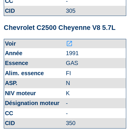
-
305
Chevrolet C2500 Cheyenne V8 5.7L
launch
1991
GAS
FI
N
K
-
-
350