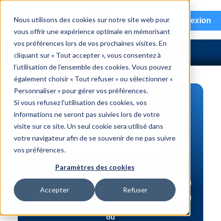
menu
Nous utilisons des cookies sur notre site web pour
Connexion
vous offrir une expérience optimale en mémorisant
vos préférences lors de vos prochaines visites. En
cliquant sur « Tout accepter », vous consentez à
l’utilisation de l’ensemble des cookies. Vous pouvez
également choisir « Tout refuser » ou sélectionner «
Personnaliser » pour gérer vos préférences.
RECHERCHE DE PIÈCES
Si vous refusez l'utilisation des cookies, vos
informations ne seront pas suivies lors de votre
Véhicule | NIV
visite sur ce site. Un seul cookie sera utilisé dans
Numéro de pièce | interchange
votre navigateur afin de se souvenir de ne pas suivre
vos préférences.
Recherche avancée
Paramètres des cookies
Accepter
Refuser
ou