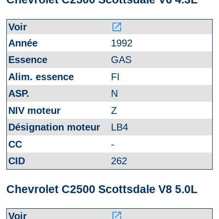
launch
1992
GAS
FI
N
Z
LB4
-
262
Chevrolet C2500 Scottsdale V8 5.0L
launch