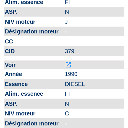
FI
N
J
-
-
379
launch
1990
DIESEL
FI
N
C
-