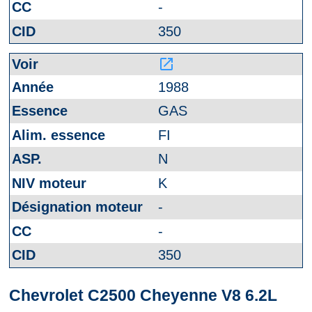
-
350
launch
1988
GAS
FI
N
K
-
-
350
Chevrolet C2500 Cheyenne V8 6.2L