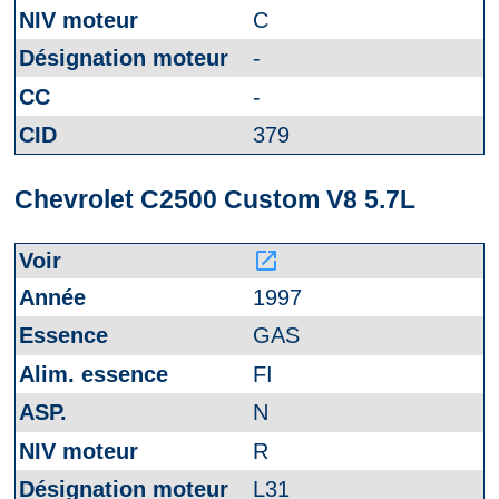
C
-
-
379
Chevrolet C2500 Custom V8 5.7L
launch
1997
GAS
FI
N
R
L31