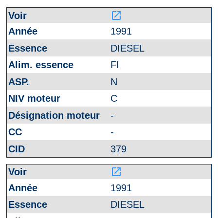
launch
1991
DIESEL
FI
N
C
-
-
379
launch
1991
DIESEL