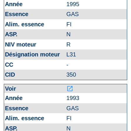
1995
GAS
FI
N
R
L31
-
350
launch
1993
GAS
FI
N