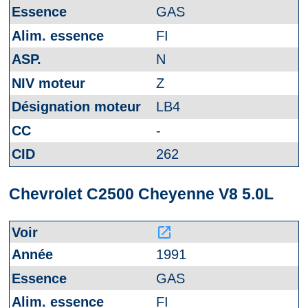
GAS
FI
N
Z
LB4
-
262
Chevrolet C2500 Cheyenne V8 5.0L
launch
1991
GAS
FI