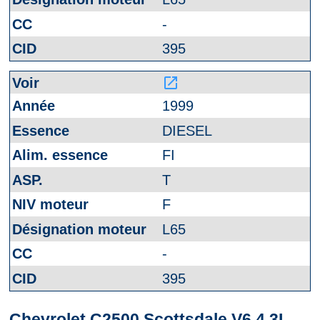
-
395
launch
1999
DIESEL
FI
T
F
L65
-
395
Chevrolet C2500 Scottsdale V6 4.3L