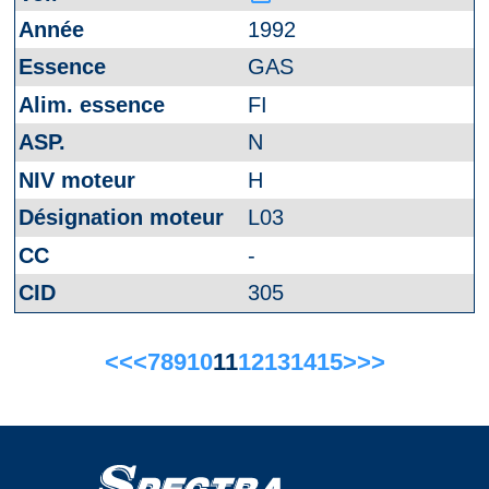
1992
GAS
FI
N
H
L03
-
305
<<
<
7
8
9
10
11
12
13
14
15
>
>>