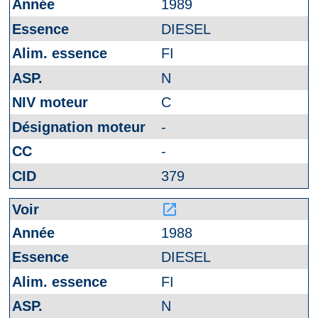
1989
DIESEL
FI
N
C
-
-
379
launch
1988
DIESEL
FI
N