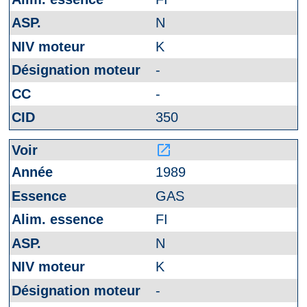
N
K
-
-
350
launch
1989
GAS
FI
N
K
-