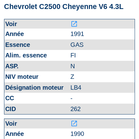
Chevrolet C2500 Cheyenne V6 4.3L
launch
1991
GAS
FI
N
Z
LB4
-
262
launch
1990