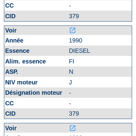
-
379
launch
1990
DIESEL
FI
N
J
-
-
379
launch