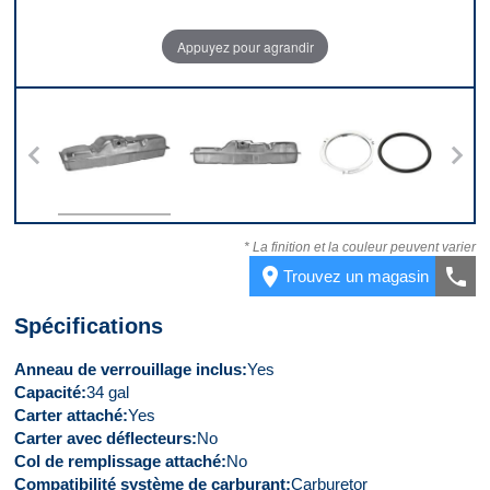
Appuyez pour agrandir
 5
Dessus
Devant
Kit
* La finition et la couleur peuvent varier
place
call
Trouvez un magasin
Spécifications
Anneau de verrouillage inclus
Yes
Capacité
34 gal
Carter attaché
Yes
Carter avec déflecteurs
No
Col de remplissage attaché
No
Compatibilité système de carburant
Carburetor