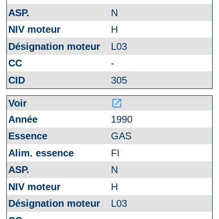
N
H
L03
-
305
launch
1990
GAS
FI
N
H
L03