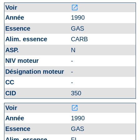
launch
1990
GAS
CARB
N
-
-
-
350
launch
1990
GAS
FI