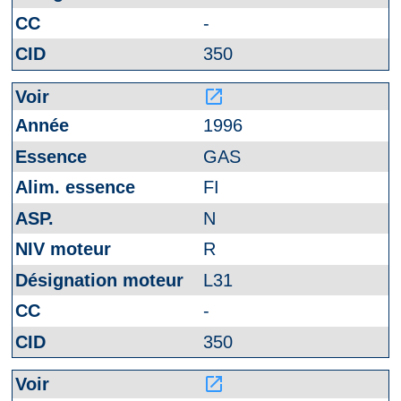
-
350
launch
1996
GAS
FI
N
R
L31
-
350
launch