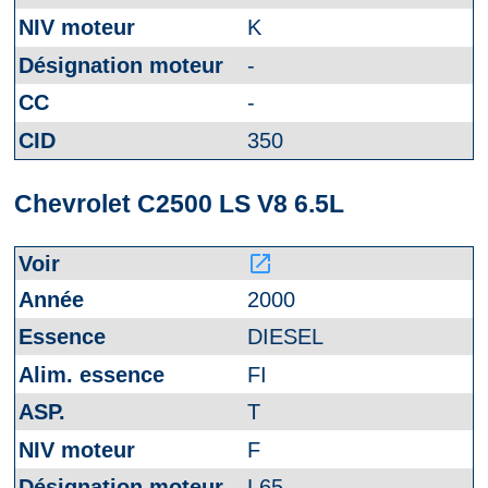
K
-
-
350
Chevrolet C2500 LS V8 6.5L
launch
2000
DIESEL
FI
T
F
L65