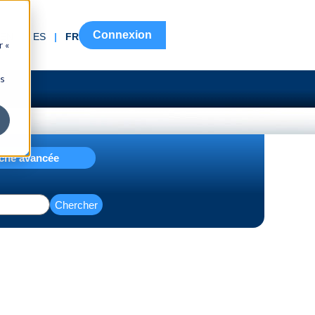
Connexion
EN
|
ES
|
FR
r «
ns
che avancée
Chercher