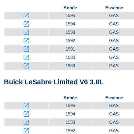
Année
Essence
launch
1995
GAS
launch
1994
GAS
launch
1993
GAS
launch
1992
GAS
launch
1991
GAS
launch
1990
GAS
launch
1989
GAS
Buick LeSabre Limited V6 3.8L
Année
Essence
launch
1995
GAS
launch
1994
GAS
launch
1993
GAS
launch
1992
GAS