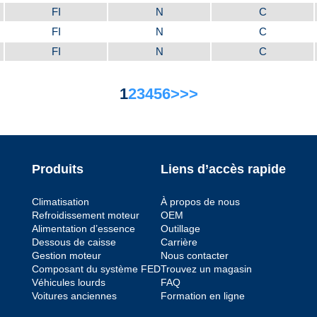
FI
N
C
FI
N
C
FI
N
C
1
2
3
4
5
6
>
>>
Produits
Liens d’accès rapide
Climatisation
À propos de nous
Refroidissement moteur
OEM
Alimentation d’essence
Outillage
Dessous de caisse
Carrière
Gestion moteur
Nous contacter
Composant du système FED
Trouvez un magasin
Véhicules lourds
FAQ
Voitures anciennes
Formation en ligne