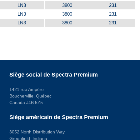
LN3
3800
231
LN3
3800
231
LN3
3800
231
Siège social de Spectra Premium
1421 rue Ampère
Boucherville, Québec
Canada J4B 5Z5
Siège américain de Spectra Premium
3052 North Distribution Way
Greenfield, Indiana