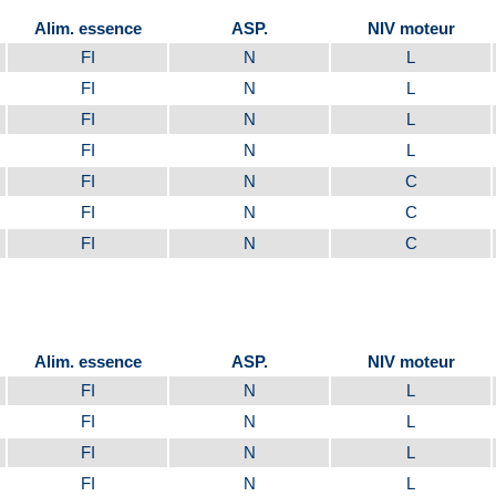
Alim. essence
ASP.
NIV moteur
FI
N
L
FI
N
L
FI
N
L
FI
N
L
FI
N
C
FI
N
C
FI
N
C
Alim. essence
ASP.
NIV moteur
FI
N
L
FI
N
L
FI
N
L
FI
N
L