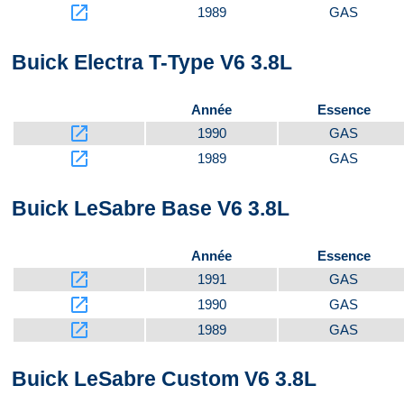
launch
1989
GAS
Dessus
Buick Electra T-Type V6 3.8L
Année
Essence
launch
1990
GAS
launch
1989
GAS
Buick LeSabre Base V6 3.8L
Année
Essence
launch
1991
GAS
launch
1990
GAS
launch
1989
GAS
Buick LeSabre Custom V6 3.8L