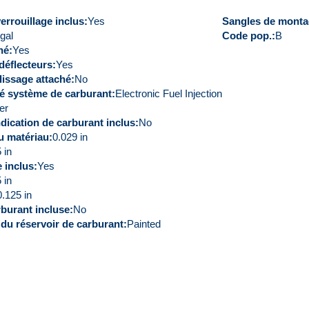
rrouillage inclus
Yes
Sangles de monta
gal
Code pop.
B
hé
Yes
déflecteurs
Yes
lissage attaché
No
té système de carburant
Electronic Fuel Injection
er
dication de carburant inclus
No
u matériau
0.029 in
 in
e inclus
Yes
 in
.125 in
burant incluse
No
du réservoir de carburant
Painted