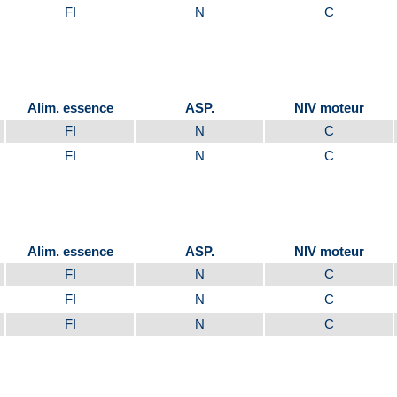
FI
N
C
Alim. essence
ASP.
NIV moteur
FI
N
C
FI
N
C
Alim. essence
ASP.
NIV moteur
FI
N
C
FI
N
C
FI
N
C