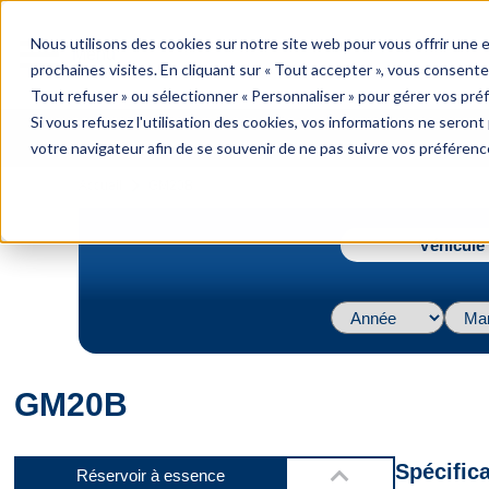
menu
Nous utilisons des cookies sur notre site web pour vous offrir une
Menu
prochaines visites. En cliquant sur « Tout accepter », vous consente
Tout refuser » ou sélectionner « Personnaliser » pour gérer vos pré
Si vous refusez l'utilisation des cookies, vos informations ne seront p
votre navigateur afin de se souvenir de ne pas suivre vos préférenc
Vidéo 2
navigate_next
Accueil
GM20B
Véhicule 
Vidéo 3
GM20B
Vidéo 4
Spécific
Réservoir à essence