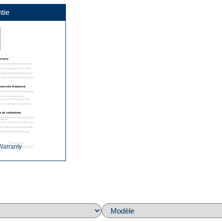
tie
Warranty