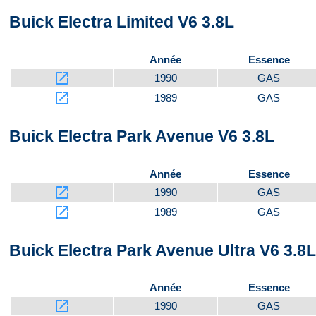
Buick Electra Limited V6 3.8L
Vidéo 5
Année
Essence
launch
1990
GAS
launch
1989
GAS
Dessus
Buick Electra Park Avenue V6 3.8L
Année
Essence
Devant
launch
1990
GAS
launch
1989
GAS
Buick Electra Park Avenue Ultra V6 3.8L
Kit
Année
Essence
launch
1990
GAS