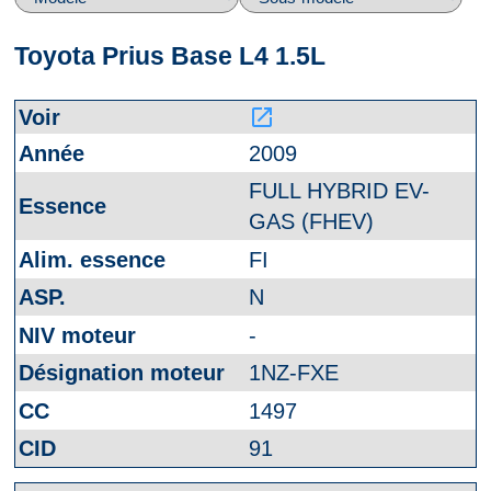
Toyota Prius Base L4 1.5L
launch
2009
FULL HYBRID EV-
GAS (FHEV)
FI
N
-
1NZ-FXE
1497
91