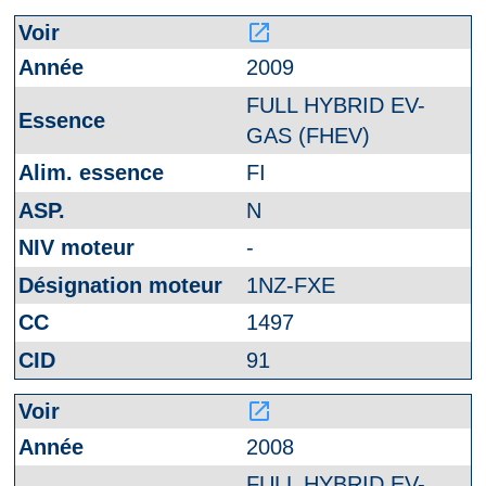
launch
2009
FULL HYBRID EV-
GAS (FHEV)
FI
N
-
1NZ-FXE
1497
91
launch
2008
FULL HYBRID EV-