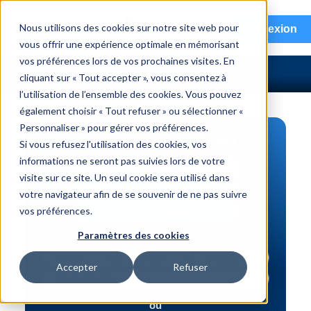
menu
Nous utilisons des cookies sur notre site web pour
Connexion
vous offrir une expérience optimale en mémorisant
vos préférences lors de vos prochaines visites. En
cliquant sur « Tout accepter », vous consentez à
l’utilisation de l’ensemble des cookies. Vous pouvez
également choisir « Tout refuser » ou sélectionner «
Personnaliser » pour gérer vos préférences.
RECHERCHE DE PIÈCES
Si vous refusez l'utilisation des cookies, vos
informations ne seront pas suivies lors de votre
Véhicule | NIV
visite sur ce site. Un seul cookie sera utilisé dans
Numéro de pièce | interchange
votre navigateur afin de se souvenir de ne pas suivre
vos préférences.
Recherche avancée
Paramètres des cookies
Accepter
Refuser
ou