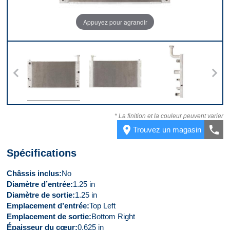
Appuyez pour agrandir
 7
Devant
Derrière
Côté droit
V
* La finition et la couleur peuvent varier
place
call
Trouvez un magasin
Spécifications
Châssis inclus
No
Diamètre d’entrée
1.25 in
Diamètre de sortie
1.25 in
Emplacement d’entrée
Top Left
Emplacement de sortie
Bottom Right
Épaisseur du cœur
0.625 in