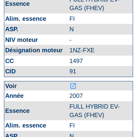
GAS (FHEV)
FI
N
-
1NZ-FXE
1497
91
launch
2007
FULL HYBRID EV-
GAS (FHEV)
FI
N