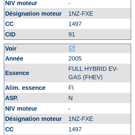
-
1NZ-FXE
1497
91
launch
2005
FULL HYBRID EV-
GAS (FHEV)
FI
N
-
1NZ-FXE
1497