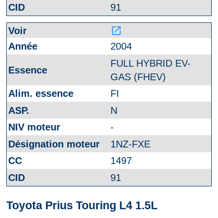
91
launch
2004
FULL HYBRID EV-
GAS (FHEV)
FI
N
-
1NZ-FXE
1497
91
Toyota Prius Touring L4 1.5L