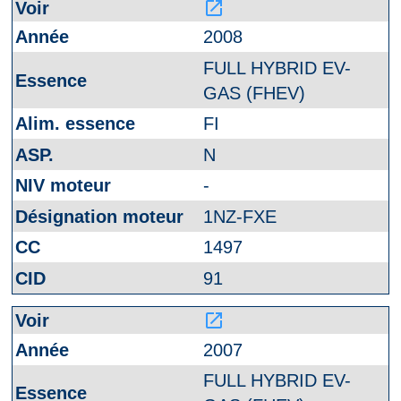
launch
2008
FULL HYBRID EV-
GAS (FHEV)
FI
N
-
1NZ-FXE
1497
91
launch
2007
FULL HYBRID EV-