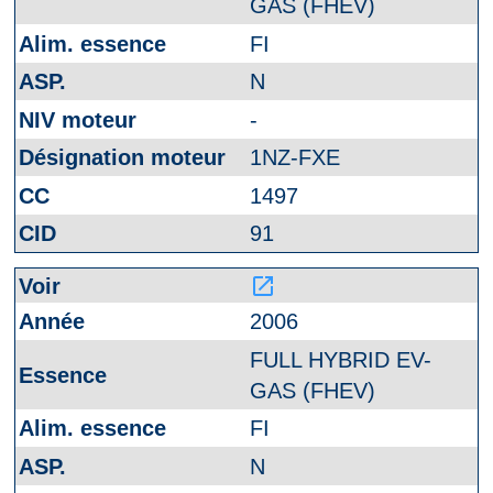
GAS (FHEV)
FI
N
-
1NZ-FXE
1497
91
launch
2006
FULL HYBRID EV-
GAS (FHEV)
FI
N