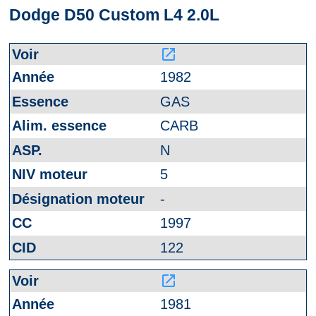
Dodge D50 Custom L4 2.0L
launch
1982
GAS
CARB
N
5
-
1997
122
launch
1981