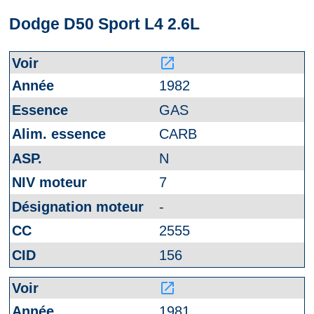
Dodge D50 Sport L4 2.6L
launch
1982
GAS
CARB
N
7
-
2555
156
launch
1981