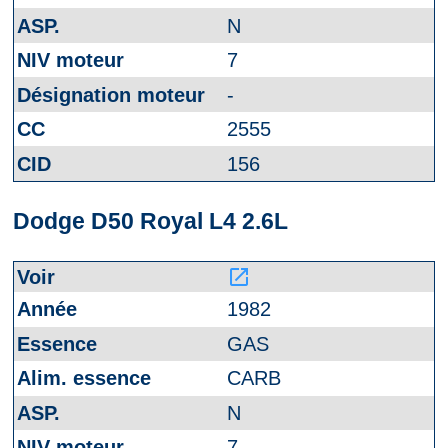
N
7
-
2555
156
Dodge D50 Royal L4 2.6L
launch
1982
GAS
CARB
N
7