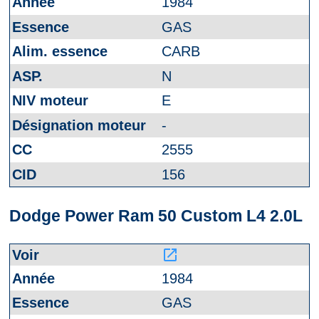
1984
GAS
CARB
N
E
-
2555
156
Dodge Power Ram 50 Custom L4 2.0L
launch
1984
GAS