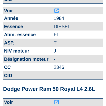
launch
1984
DIESEL
FI
T
J
-
2346
-
Dodge Power Ram 50 Royal L4 2.6L
launch