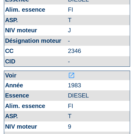
FI
T
J
-
2346
-
launch
1983
DIESEL
FI
T
9