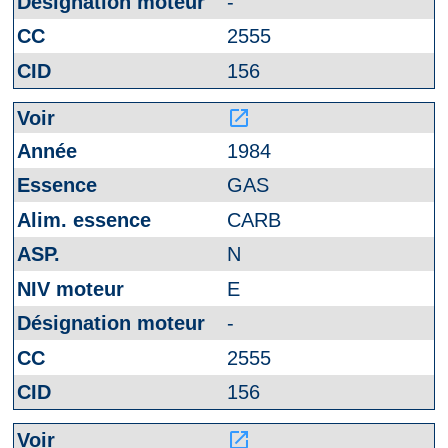
-
2555
156
launch
1984
GAS
CARB
N
E
-
2555
156
launch