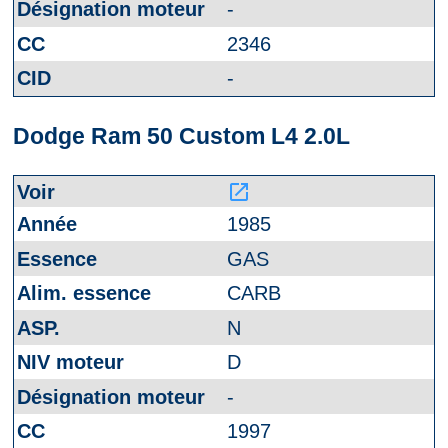
-
2346
-
Dodge Ram 50 Custom L4 2.0L
launch
1985
GAS
CARB
N
D
-
1997