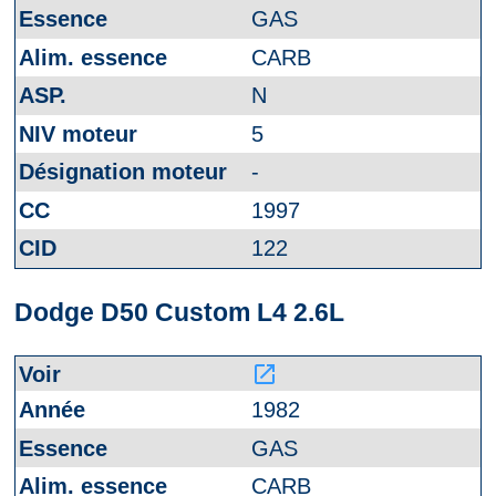
GAS
CARB
N
5
-
1997
122
Dodge D50 Custom L4 2.6L
launch
1982
GAS
CARB