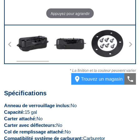
Appuyez pour agrandir
 5
Dessus
Devant
Kit
* La finition et la couleur peuvent varier
place
call
Trouvez un magasin
Spécifications
Anneau de verrouillage inclus
No
Capacité
15 gal
Carter attaché
No
Carter avec déflecteurs
No
Col de remplissage attaché
No
Compatibilité système de carburant
Carburetor