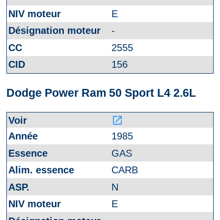
E
-
2555
156
Dodge Power Ram 50 Sport L4 2.6L
launch
1985
GAS
CARB
N
E