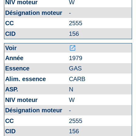
W
-
2555
156
launch
1979
GAS
CARB
N
W
-
2555
156