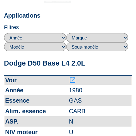
Applications
Filtres
Dodge D50 Base L4 2.0L
launch
1980
GAS
CARB
N
U