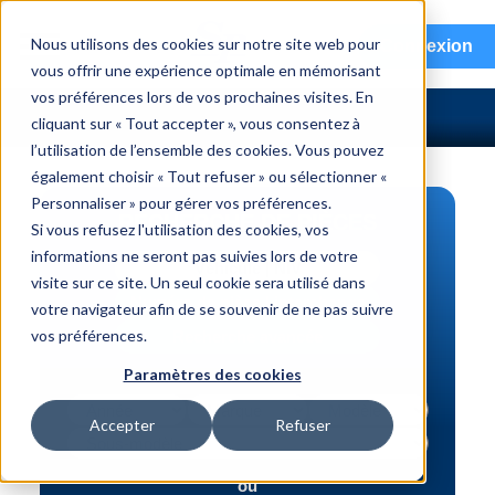
menu
Nous utilisons des cookies sur notre site web pour
Connexion
vous offrir une expérience optimale en mémorisant
vos préférences lors de vos prochaines visites. En
cliquant sur « Tout accepter », vous consentez à
l’utilisation de l’ensemble des cookies. Vous pouvez
également choisir « Tout refuser » ou sélectionner «
Personnaliser » pour gérer vos préférences.
RECHERCHE DE PIÈCES
Si vous refusez l'utilisation des cookies, vos
informations ne seront pas suivies lors de votre
Véhicule | NIV
visite sur ce site. Un seul cookie sera utilisé dans
Numéro de pièce | interchange
votre navigateur afin de se souvenir de ne pas suivre
vos préférences.
Recherche avancée
Paramètres des cookies
Accepter
Refuser
ou