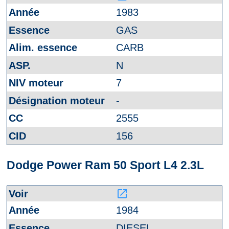
1983
GAS
CARB
N
7
-
2555
156
Dodge Power Ram 50 Sport L4 2.3L
launch
1984
DIESEL