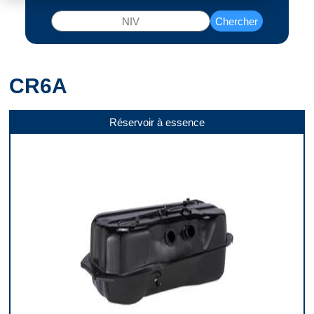
Chercher
CR6A
Réservoir à essence