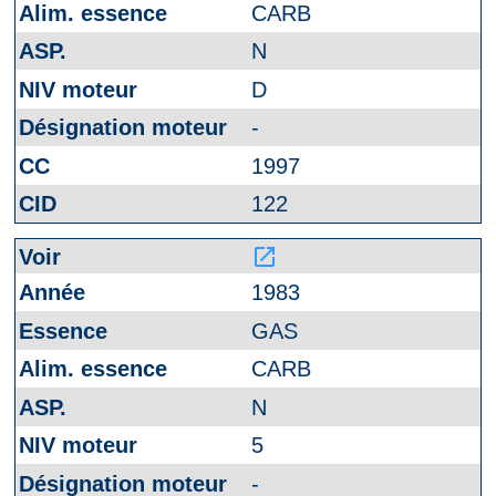
CARB
N
D
-
1997
122
launch
1983
GAS
CARB
N
5
-