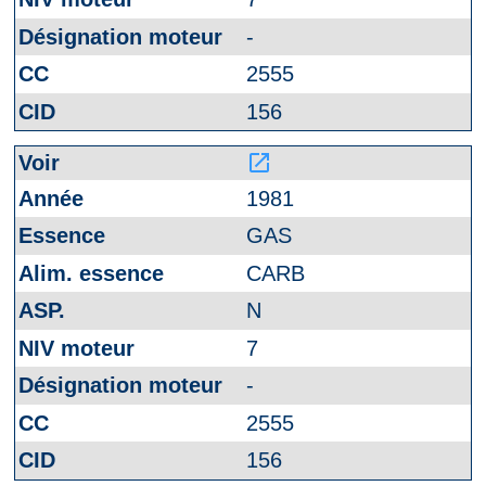
-
2555
156
launch
1981
GAS
CARB
N
7
-
2555
156