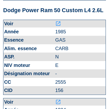
Dodge Power Ram 50 Custom L4 2.6L
launch
1985
GAS
CARB
N
E
-
2555
156
launch