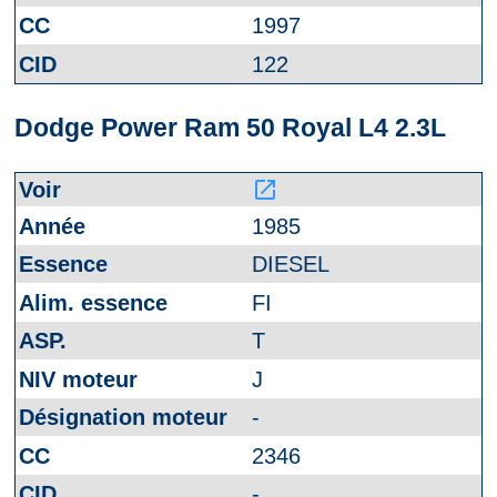
1997
122
Dodge Power Ram 50 Royal L4 2.3L
launch
1985
DIESEL
FI
T
J
-
2346
-