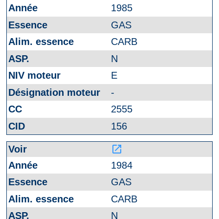
1985
GAS
CARB
N
E
-
2555
156
launch
1984
GAS
CARB
N