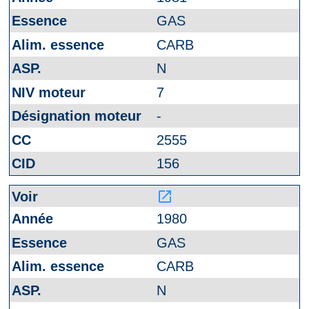
GAS
CARB
N
7
-
2555
156
launch
1980
GAS
CARB
N