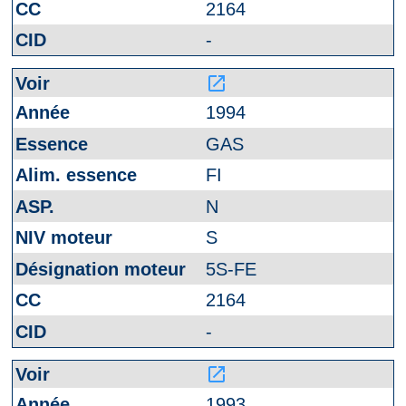
2164
-
launch
1994
GAS
FI
N
S
5S-FE
2164
-
launch
1993