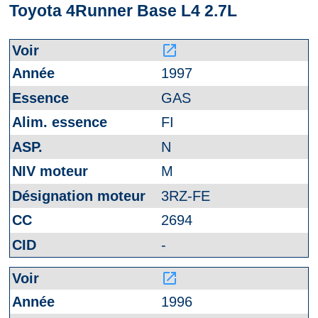
Toyota 4Runner Base L4 2.7L
launch
1997
GAS
FI
N
M
3RZ-FE
2694
-
launch
1996