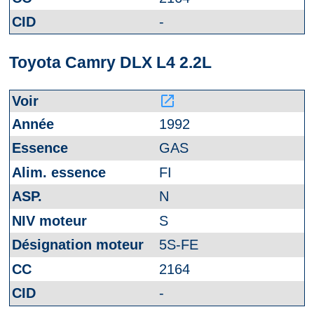
-
Toyota Camry DLX L4 2.2L
launch
1992
GAS
FI
N
S
5S-FE
2164
-