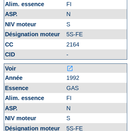
FI
N
S
5S-FE
2164
-
launch
1992
GAS
FI
N
S
5S-FE