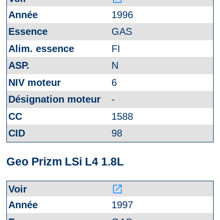
1996
GAS
FI
N
6
-
1588
98
Geo Prizm LSi L4 1.8L
launch
1997