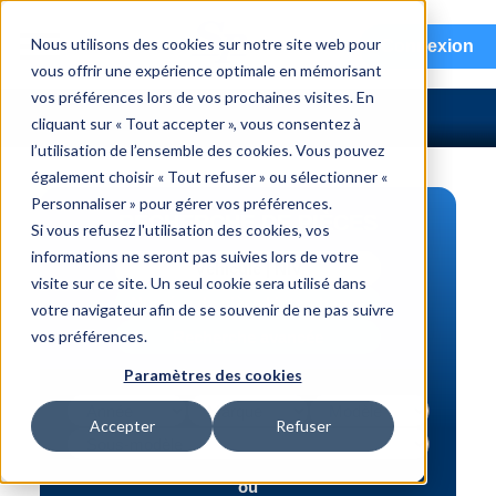
menu
Nous utilisons des cookies sur notre site web pour
Connexion
vous offrir une expérience optimale en mémorisant
vos préférences lors de vos prochaines visites. En
cliquant sur « Tout accepter », vous consentez à
l’utilisation de l’ensemble des cookies. Vous pouvez
également choisir « Tout refuser » ou sélectionner «
Personnaliser » pour gérer vos préférences.
RECHERCHE DE PIÈCES
Si vous refusez l'utilisation des cookies, vos
informations ne seront pas suivies lors de votre
Véhicule | NIV
visite sur ce site. Un seul cookie sera utilisé dans
Numéro de pièce | interchange
votre navigateur afin de se souvenir de ne pas suivre
vos préférences.
Recherche avancée
Paramètres des cookies
Accepter
Refuser
ou