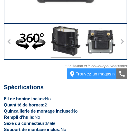
s
360
Dessus
Derrière
* La finition et la couleur peuvent varier
place
call
Trouvez un magasin
Spécifications
Fil de bobine inclus
No
Quantité de bornes
2
Quincaillerie de montage incluse
No
Rempli d’huile
No
Sexe du connecteur
Male
Support de montage inclus
No