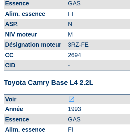
GAS
FI
N
M
3RZ-FE
2694
-
Toyota Camry Base L4 2.2L
launch
1993
GAS
FI