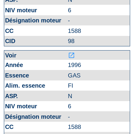
6
-
1588
98
launch
1996
GAS
FI
N
6
-
1588