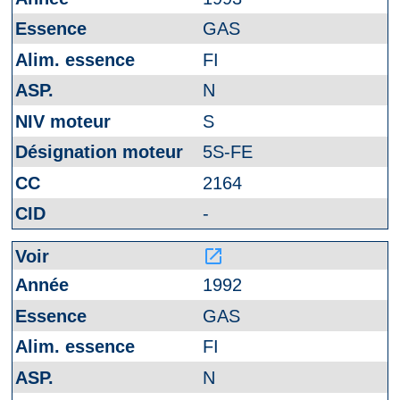
GAS
FI
N
S
5S-FE
2164
-
launch
1992
GAS
FI
N