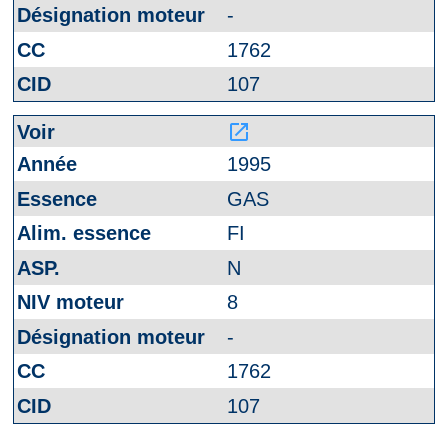
-
1762
107
launch
1995
GAS
FI
N
8
-
1762
107