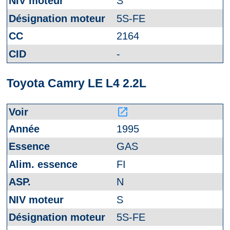
S
5S-FE
2164
-
Toyota Camry LE L4 2.2L
launch
1995
GAS
FI
N
S
5S-FE