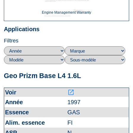
Engine Management Warranty
Applications
Filtres
Geo Prizm Base L4 1.6L
launch
1997
GAS
FI
N