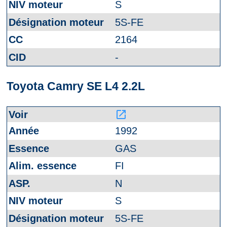
S
5S-FE
2164
-
Toyota Camry SE L4 2.2L
launch
1992
GAS
FI
N
S
5S-FE