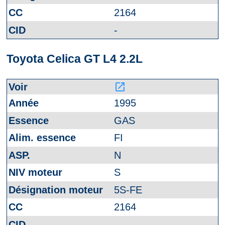
2164
-
Toyota Celica GT L4 2.2L
launch
1995
GAS
FI
N
S
5S-FE
2164
-