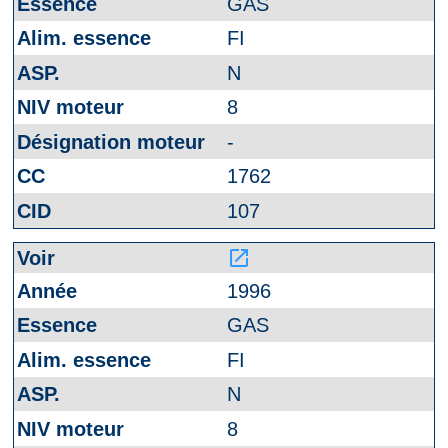
GAS
FI
N
8
-
1762
107
launch
1996
GAS
FI
N
8