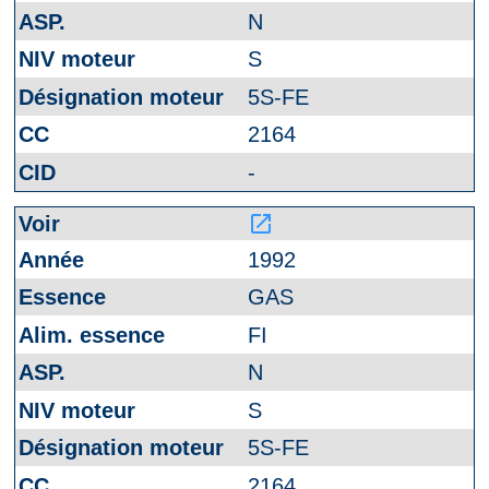
N
S
5S-FE
2164
-
launch
1992
GAS
FI
N
S
5S-FE
2164