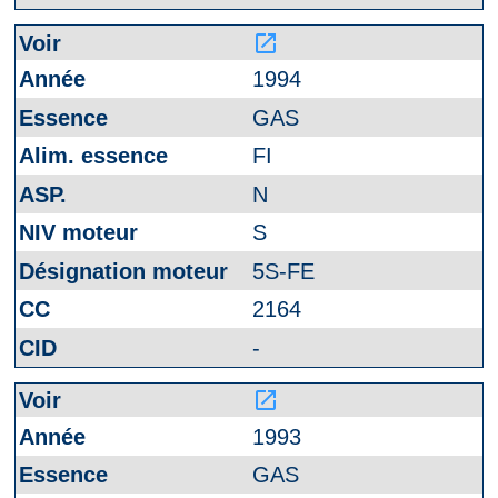
launch
1994
GAS
FI
N
S
5S-FE
2164
-
launch
1993
GAS