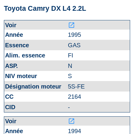
Toyota Camry DX L4 2.2L
launch
1995
GAS
FI
N
S
5S-FE
2164
-
launch
1994