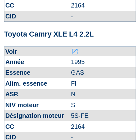
2164
-
Toyota Camry XLE L4 2.2L
launch
1995
GAS
FI
N
S
5S-FE
2164
-