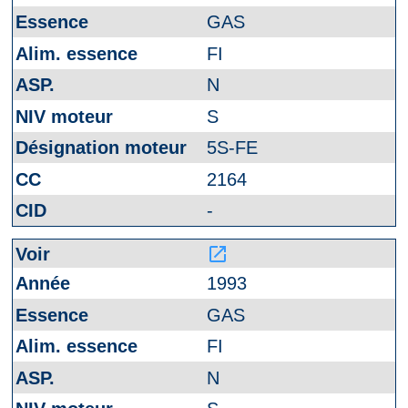
GAS
FI
N
S
5S-FE
2164
-
launch
1993
GAS
FI
N