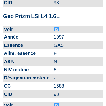
98
Geo Prizm LSi L4 1.6L
launch
1997
GAS
FI
N
6
-
1588
98
launch