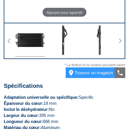
Appuyez pour agrandir
s
Devant
Côté gauche
Côté droit
* La finition et la couleur peuvent varier
place
call
Trouvez un magasin
Spécifications
Adaptation universelle ou spécifique
Specific
Épaisseur du cœur
18 mm
Inclut le déshydrateur
No
Largeur du cœur
395 mm
Longueur du cœur
666 mm
Matériau du cœur
Aluminum