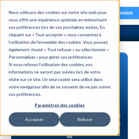
menu
Nous utilisons des cookies sur notre site web pour
Connexion
vous offrir une expérience optimale en mémorisant
vos préférences lors de vos prochaines visites. En
cliquant sur « Tout accepter », vous consentez à
l’utilisation de l’ensemble des cookies. Vous pouvez
également choisir « Tout refuser » ou sélectionner «
Personnaliser » pour gérer vos préférences.
RECHERCHE DE PIÈCES
Si vous refusez l'utilisation des cookies, vos
informations ne seront pas suivies lors de votre
Véhicule | NIV
visite sur ce site. Un seul cookie sera utilisé dans
Numéro de pièce | interchange
votre navigateur afin de se souvenir de ne pas suivre
vos préférences.
Recherche avancée
Paramètres des cookies
Accepter
Refuser
ou