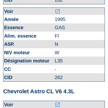
launch
1995
GAS
FI
N
W
L35
-
262
Chevrolet Astro CL V6 4.3L
launch