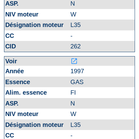
N
W
L35
-
262
launch
1997
GAS
FI
N
W
L35
-