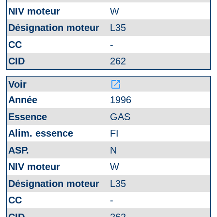
W
L35
-
262
launch
1996
GAS
FI
N
W
L35
-
262