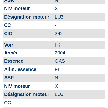
N
X
LU3
-
262
launch
2004
GAS
FI
N
X
LU3
-