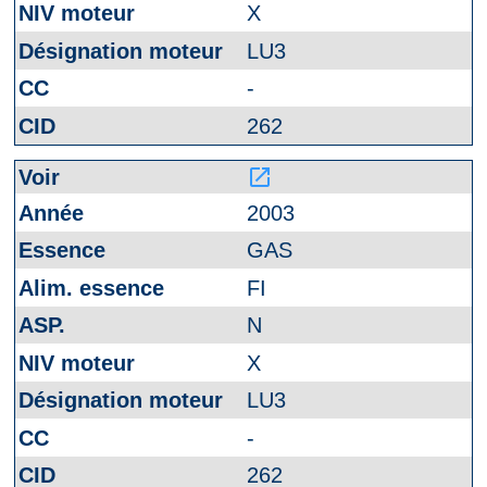
X
LU3
-
262
launch
2003
GAS
FI
N
X
LU3
-
262