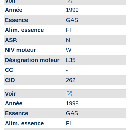
launch
1999
GAS
FI
N
W
L35
-
262
launch
1998
GAS
FI