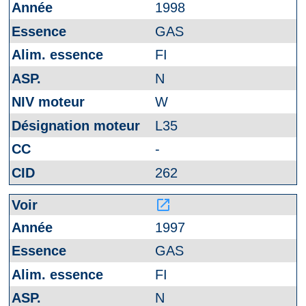
1998
GAS
FI
N
W
L35
-
262
launch
1997
GAS
FI
N