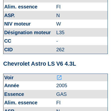
FI
N
W
L35
-
262
Chevrolet Astro LS V6 4.3L
launch
2005
GAS
FI