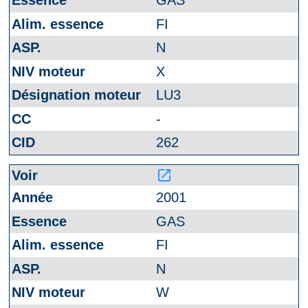
GAS
FI
N
X
LU3
-
262
launch
2001
GAS
FI
N
W