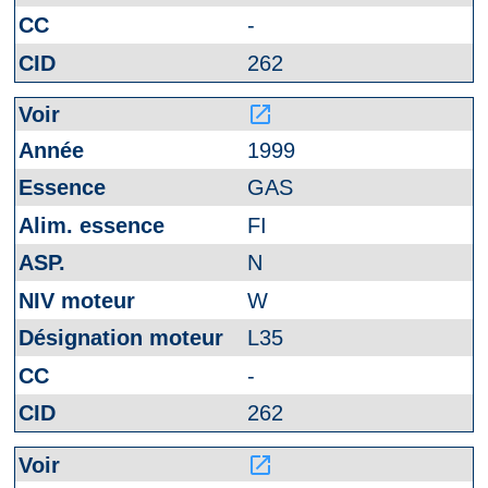
-
262
launch
1999
GAS
FI
N
W
L35
-
262
launch