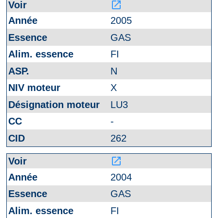
launch
2005
GAS
FI
N
X
LU3
-
262
launch
2004
GAS
FI