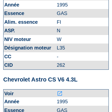
1995
GAS
FI
N
W
L35
-
262
Chevrolet Astro CS V6 4.3L
launch
1995
GAS