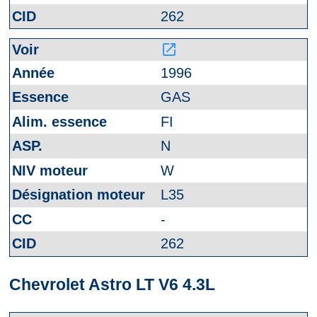
262
launch
1996
GAS
FI
N
W
L35
-
262
Chevrolet Astro LT V6 4.3L