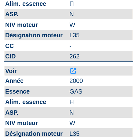
FI
N
W
L35
-
262
launch
2000
GAS
FI
N
W
L35