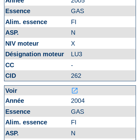
2005
GAS
FI
N
X
LU3
-
262
launch
2004
GAS
FI
N