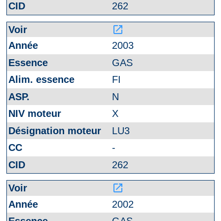
262
launch
2003
GAS
FI
N
X
LU3
-
262
launch
2002