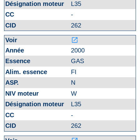
L35
-
262
launch
2000
GAS
FI
N
W
L35
-
262