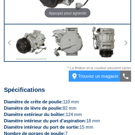
Appuyez pour agrandir
s
Dessus
Derrière
Dessous
Côt
* La finition et la couleur peuvent varier
place
call
Trouvez un magasin
Spécifications
Diamètre de crête de poulie
110 mm
Diamètre de lèvre de poulie
82 mm
Diamètre extérieur du boîtier
124 mm
Diamètre intérieur du port d’aspiration
18 mm
Diamètre intérieur du port de sortie
15 mm
Nombre de gorges de poulie
7