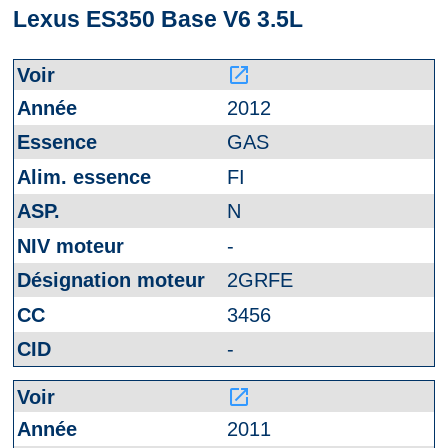
Lexus ES350 Base V6 3.5L
launch
2012
GAS
FI
N
-
2GRFE
3456
-
launch
2011