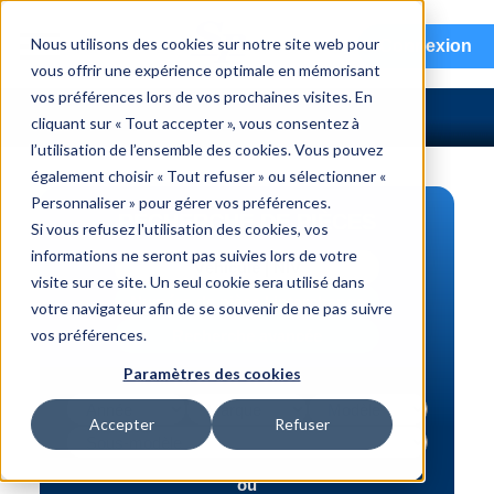
menu
Nous utilisons des cookies sur notre site web pour
Connexion
vous offrir une expérience optimale en mémorisant
vos préférences lors de vos prochaines visites. En
cliquant sur « Tout accepter », vous consentez à
l’utilisation de l’ensemble des cookies. Vous pouvez
également choisir « Tout refuser » ou sélectionner «
Personnaliser » pour gérer vos préférences.
RECHERCHE DE PIÈCES
Si vous refusez l'utilisation des cookies, vos
informations ne seront pas suivies lors de votre
Véhicule | NIV
visite sur ce site. Un seul cookie sera utilisé dans
Numéro de pièce | interchange
votre navigateur afin de se souvenir de ne pas suivre
vos préférences.
Recherche avancée
Paramètres des cookies
Accepter
Refuser
ou