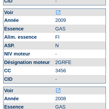
-
launch
2009
GAS
FI
N
-
2GRFE
3456
-
launch
2008
GAS