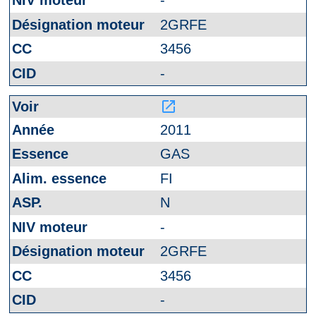
-
2GRFE
3456
-
launch
2011
GAS
FI
N
-
2GRFE
3456
-