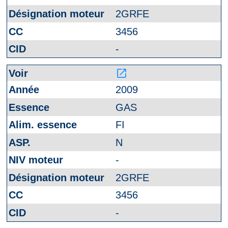
2GRFE
3456
-
launch
2009
GAS
FI
N
-
2GRFE
3456
-