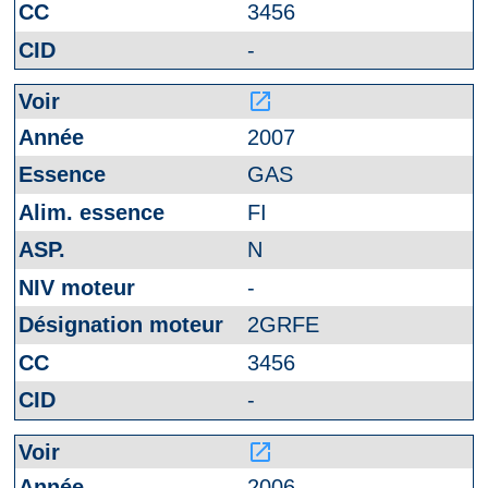
3456
-
launch
2007
GAS
FI
N
-
2GRFE
3456
-
launch
2006