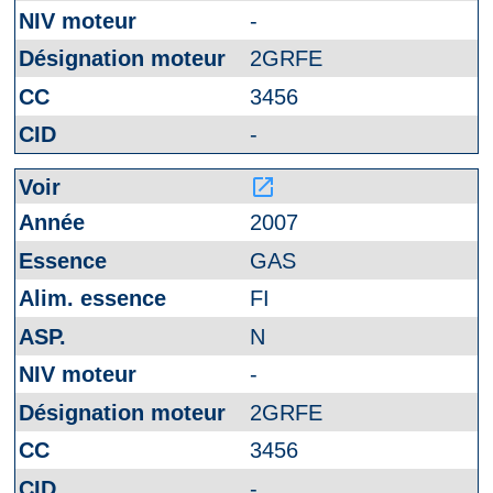
-
2GRFE
3456
-
launch
2007
GAS
FI
N
-
2GRFE
3456
-