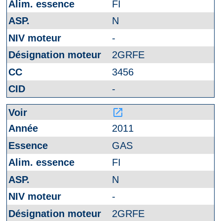
FI
N
-
2GRFE
3456
-
launch
2011
GAS
FI
N
-
2GRFE