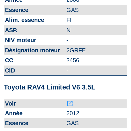
GAS
FI
N
-
2GRFE
3456
-
Toyota RAV4 Limited V6 3.5L
launch
2012
GAS