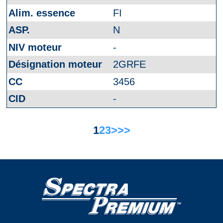
FI
N
-
2GRFE
3456
-
1
2
3
>
>>