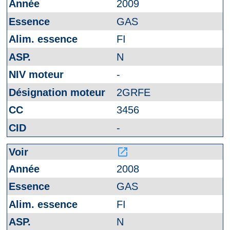
2009
GAS
FI
N
-
2GRFE
3456
-
launch
2008
GAS
FI
N