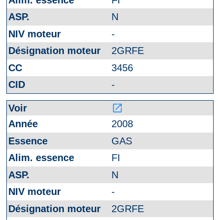
N
-
2GRFE
3456
-
launch
2008
GAS
FI
N
-
2GRFE