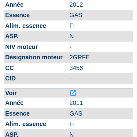
2012
GAS
FI
N
-
2GRFE
3456
-
launch
2011
GAS
FI
N