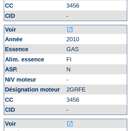
3456
-
launch
2010
GAS
FI
N
-
2GRFE
3456
-
launch