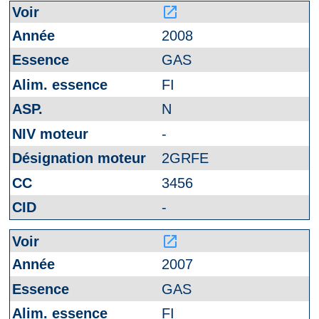
launch
2008
GAS
FI
N
-
2GRFE
3456
-
launch
2007
GAS
FI