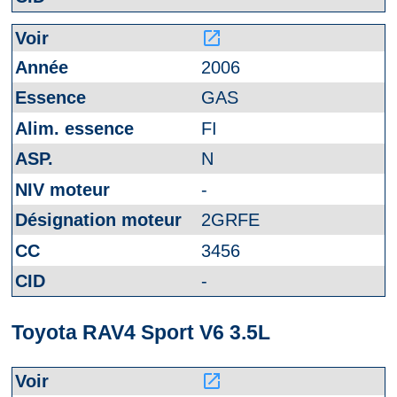
launch
2006
GAS
FI
N
-
2GRFE
3456
-
Toyota RAV4 Sport V6 3.5L
launch