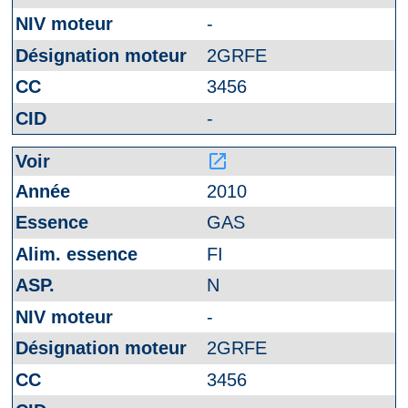
-
2GRFE
3456
-
launch
2010
GAS
FI
N
-
2GRFE
3456