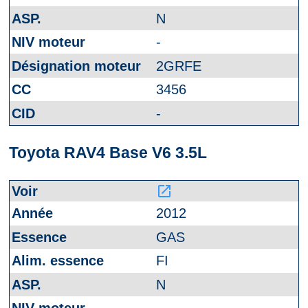
N
-
2GRFE
3456
-
Toyota RAV4 Base V6 3.5L
launch
2012
GAS
FI
N