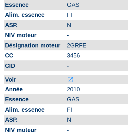
GAS
FI
N
-
2GRFE
3456
-
launch
2010
GAS
FI
N
-