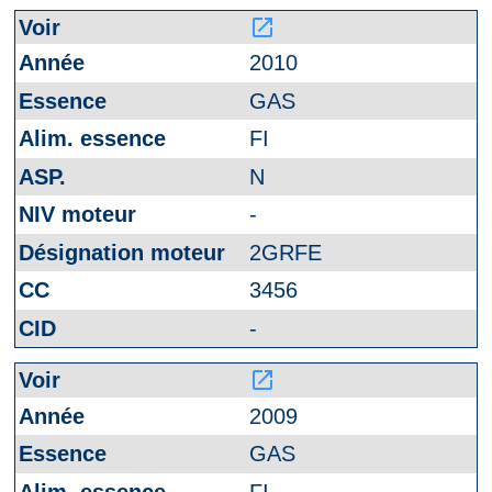
launch
2010
GAS
FI
N
-
2GRFE
3456
-
launch
2009
GAS
FI