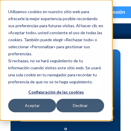
menu
Utilizamos cookies en nuestro sitio web para
Iniciar sesión
ofrecerle la mejor experiencia posible recordando
sus preferencias para futuras visitas. Al hacer clic en
«Aceptar todo», usted consiente el uso de todas las
cookies. También puede elegir «Rechazar todo» o
seleccionar «Personalizar» para gestionar sus
preferencias.
BÚSQUEDA DE PIEZAS
Si rechazas, no se hará seguimiento de tu
información cuando visites este sitio web. Se usará
Vehículo | NIV
una sola cookie en tu navegador para recordar tu
Pieza | N.º de intercambio
preferencia de que no se te haga seguimiento.
Búsqueda avanzada
Configuración de las cookies
Aceptar
Declinar
o