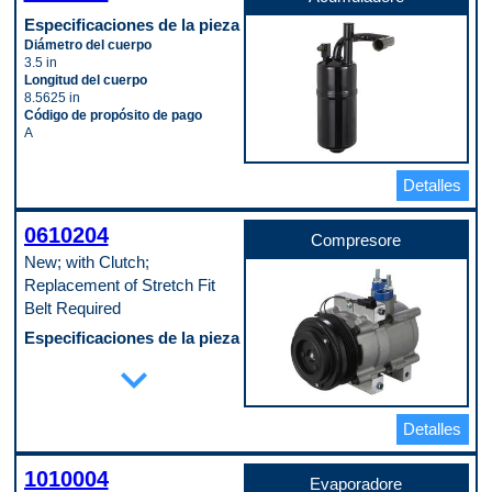
Especificaciones de la pieza
Diámetro del cuerpo
3.5 in
Longitud del cuerpo
8.5625 in
Código de propósito de pago
A
Detalles
0610204
Compresore
New; with Clutch;
Replacement of Stretch Fit
Belt Required
Especificaciones de la pieza
Embrague incluido
expand_more
Yes
Número de ranuras de la polea
6
Detalles
Tipo de montaje
Direct
Código de propósito de pago
1010004
D
Evaporadore