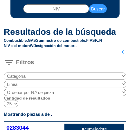
Buscar
Resultados de la búsqueda
Combustible
GAS
Suministro de combustible
FI
ASP.
N
NIV del motor
W
Designación del motor
-
chevron_left
filter_list
Filtros
Cantidad de resultados
Mostrando piezas a de .
0283044
Acumuladore