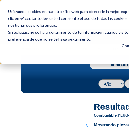
menu
Utilizamos cookies en nuestro sitio web para ofrecerle la mejor expe
Menu
clic en «Aceptar todo», usted consiente el uso de todas las cookies
gestionar sus preferencias.
Si rechazas, no se hará seguimiento de tu información cuando visite
preferencia de que no se te haga seguimiento.
Con
navigate_next
Página principal
2019 / Mercedes-Benz / GLE500e / Hybrid V6 3.
Vehículo 
Resulta
Combustible
PLUG-
chevron_left
Mostrando piezas