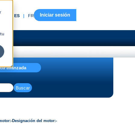
r
Iniciar sesión
EN
|
ES
|
FR
 tu
da avanzada
Buscar
motor
-
Designación del motor
-