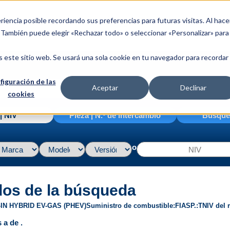
riencia posible recordando sus preferencias para futuras visitas. Al hace
. También puede elegir «Rechazar todo» o seleccionar «Personalizar» para
s este sitio web. Se usará una sola cookie en tu navegador para recordar
figuración de las
Aceptar
Declinar
0L
cookies
| NIV
Pieza | N.º de intercambio
Búsque
o
dos de la búsqueda
IN HYBRID EV-GAS (PHEV)
Suministro de combustible
FI
ASP.
T
NIV del 
 a de .