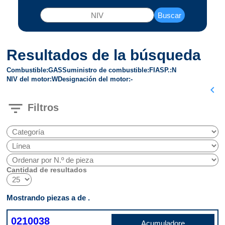
Buscar
Resultados de la búsqueda
Combustible
GAS
Suministro de combustible
FI
ASP.
N
NIV del motor
W
Designación del motor
-
chevron_left
filter_list
Filtros
Cantidad de resultados
Mostrando piezas a de .
0210038
Acumuladore