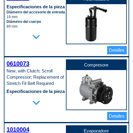
Especificaciones de la pieza
Diámetro del accesorio de entrada
19 mm
Diámetro del cuerpo
89 mm
Longitud del cuerpo
expand_more
203 mm
Material
Steel
Detalles
Código de propósito de pago
B
0610073
Compresore
New; with Clutch; Scroll
Compressor; Replacement of
Stretch Fit Belt Required
Especificaciones de la pieza
Diámetro de la cresta de la polea
expand_more
102 mm
Embrague incluido
Yes
Detalles
Número de ranuras de la polea
6
Puerto de servicio del interruptor
1010004
No
Evaporadore