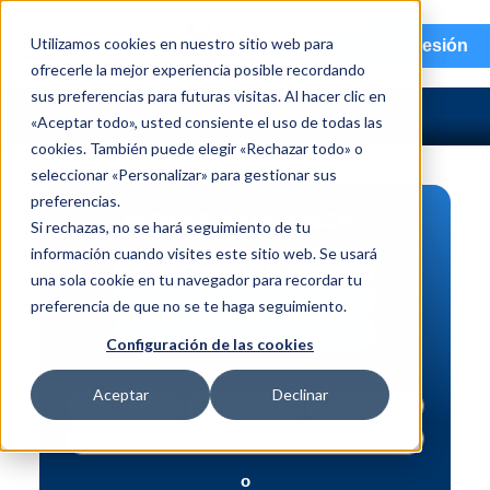
menu
Utilizamos cookies en nuestro sitio web para
Iniciar sesión
ofrecerle la mejor experiencia posible recordando
sus preferencias para futuras visitas. Al hacer clic en
«Aceptar todo», usted consiente el uso de todas las
cookies. También puede elegir «Rechazar todo» o
seleccionar «Personalizar» para gestionar sus
preferencias.
BÚSQUEDA DE PIEZAS
Si rechazas, no se hará seguimiento de tu
información cuando visites este sitio web. Se usará
Vehículo | NIV
una sola cookie en tu navegador para recordar tu
Pieza | N.º de intercambio
preferencia de que no se te haga seguimiento.
Búsqueda avanzada
Configuración de las cookies
Aceptar
Declinar
o