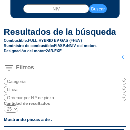
Buscar
Resultados de la búsqueda
Combustible
FULL HYBRID EV-GAS (FHEV)
Suministro de combustible
FI
ASP.
N
NIV del motor
-
Designación del motor
2AR-FXE
chevron_left
filter_list
Filtros
Cantidad de resultados
Mostrando piezas a de .