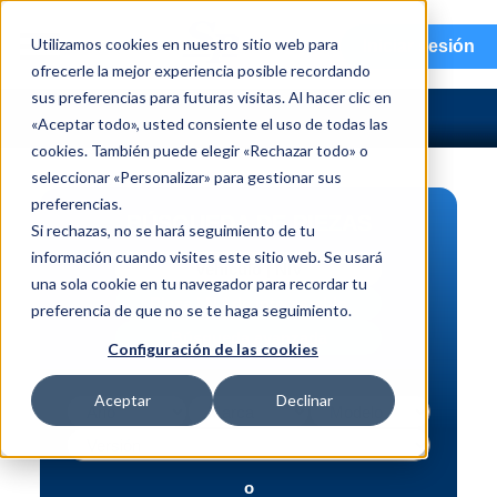
menu
Utilizamos cookies en nuestro sitio web para
Iniciar sesión
ofrecerle la mejor experiencia posible recordando
sus preferencias para futuras visitas. Al hacer clic en
«Aceptar todo», usted consiente el uso de todas las
cookies. También puede elegir «Rechazar todo» o
seleccionar «Personalizar» para gestionar sus
preferencias.
BÚSQUEDA DE PIEZAS
Si rechazas, no se hará seguimiento de tu
información cuando visites este sitio web. Se usará
Vehículo | NIV
una sola cookie en tu navegador para recordar tu
Pieza | N.º de intercambio
preferencia de que no se te haga seguimiento.
Búsqueda avanzada
Configuración de las cookies
Aceptar
Declinar
o