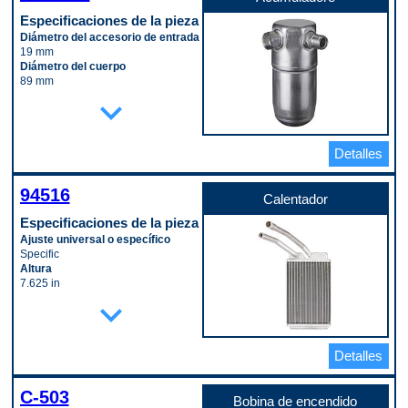
Especificaciones de la pieza
Diámetro del accesorio de entrada
19 mm
Diámetro del cuerpo
89 mm
Longitud del cuerpo
expand_more
203 mm
Material
Aluminum
Detalles
Código de propósito de pago
W
94516
Calentador
Especificaciones de la pieza
Ajuste universal o específico
Specific
Altura
7.625 in
Ancho
expand_more
5.3125 in
Diámetro de la tubería de entrada
0.625 in
Detalles
Diámetro del tubo de salida
0.75 in
Longitud
C-503
1.25 in
Bobina de encendido