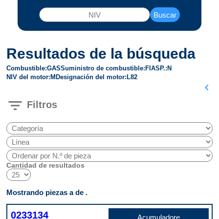
Buscar
Resultados de la búsqueda
Combustible
GAS
Suministro de combustible
FI
ASP.
N
NIV del motor
M
Designación del motor
L82
chevron_left
filter_list
Filtros
Cantidad de resultados
Mostrando piezas a de .
0233134
Acumuladore