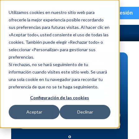
menu
Utilizamos cookies en nuestro sitio web para
Iniciar sesión
ofrecerle la mejor experiencia posible recordando
sus preferencias para futuras visitas. Al hacer clic en
«Aceptar todo», usted consiente el uso de todas las
cookies. También puede elegir «Rechazar todo» o
seleccionar «Personalizar» para gestionar sus
preferencias.
BÚSQUEDA DE PIEZAS
Si rechazas, no se hará seguimiento de tu
información cuando visites este sitio web. Se usará
Vehículo | NIV
una sola cookie en tu navegador para recordar tu
Pieza | N.º de intercambio
preferencia de que no se te haga seguimiento.
Búsqueda avanzada
Configuración de las cookies
Aceptar
Declinar
o