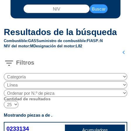
Buscar
Resultados de la búsqueda
Combustible
GAS
Suministro de combustible
FI
ASP.
N
NIV del motor
M
Designación del motor
L82
chevron_left
filter_list
Filtros
Cantidad de resultados
Mostrando piezas a de .
0233134
Acumuladore