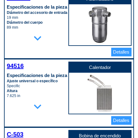
Especificaciones de la pieza
Diámetro del accesorio de entrada
19 mm
Diámetro del cuerpo
89 mm
Longitud del cuerpo
expand_more
203 mm
Material
Aluminum
Detalles
Código de propósito de pago
W
94516
Calentador
Especificaciones de la pieza
Ajuste universal o específico
Specific
Altura
7.625 in
Ancho
expand_more
5.3125 in
Diámetro de la tubería de entrada
0.625 in
Detalles
Diámetro del tubo de salida
0.75 in
Longitud
C-503
1.25 in
Bobina de encendido