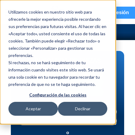
menu
Utilizamos cookies en nuestro sitio web para
Iniciar sesión
ofrecerle la mejor experiencia posible recordando
sus preferencias para futuras visitas. Al hacer clic en
«Aceptar todo», usted consiente el uso de todas las
cookies. También puede elegir «Rechazar todo» o
seleccionar «Personalizar» para gestionar sus
preferencias.
BÚSQUEDA DE PIEZAS
Si rechazas, no se hará seguimiento de tu
información cuando visites este sitio web. Se usará
Vehículo | NIV
una sola cookie en tu navegador para recordar tu
Pieza | N.º de intercambio
preferencia de que no se te haga seguimiento.
Búsqueda avanzada
Configuración de las cookies
Aceptar
Declinar
o